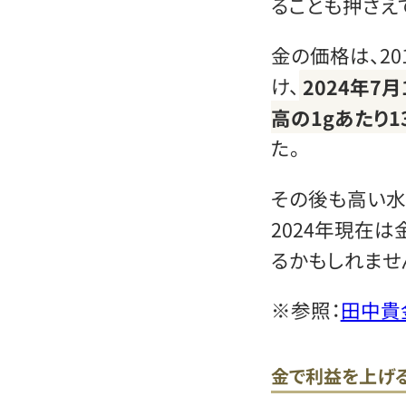
ることも押さえ
金の価格は、2
け、
2024年7
高の1gあたり1
た。
その後も高い水
2024年現在
るかもしれませ
※参照：
田中貴
金で利益を上げ