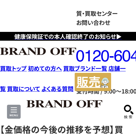
質・買取センター
お問い合わせ
健康保険証での本人確認終了のお知らせ▶
フ
リ
ー
ダ
買取トップ
初めての方へ
買取ブランド一覧
店舗一
イ
販
ヤ
売
覧
買取について
よくある質問
受付時間 / 9:00～18:0
ル
サ
0120604117
イ
ト
【金価格の今後の推移を予想】買