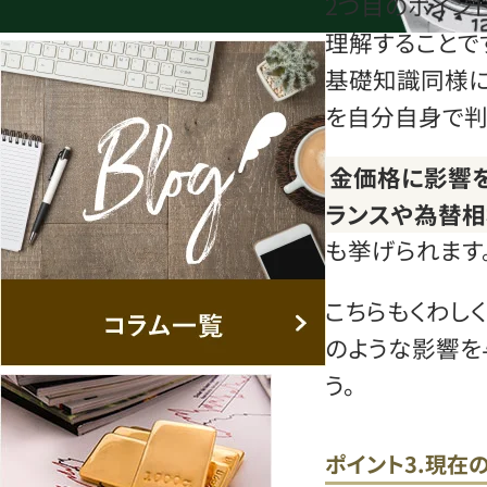
2つ目のポイン
理解することで
基礎知識同様に
を自分自身で判
金価格に影響を
ランスや為替相
も挙げられます
こちらもくわし
のような影響を
う。
ポイント3.現在