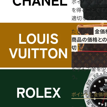
ポイントの1つ
を得ることです
適切なタイミン
たとえば、
金価
商品の価格との
切
です。
くわしくは後ほ
を学んで金を少
う。
ポイント2.金価