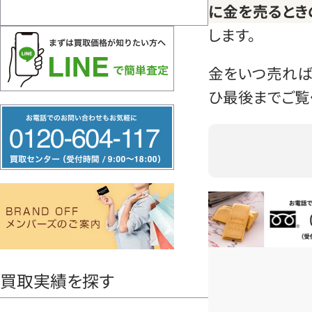
に金を売るとき
します。
金をいつ売れば
ひ最後までご覧
フ
リ
ー
ダ
イ
お電話問い合
ヤ
ル
0120604117
買取実績を探す