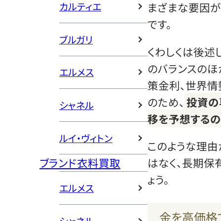
カルティエ
まざまな要因が
です。
ブルガリ
くわしくは後述
のバランスのほ
エルメス
策金利、世界情
のため、
投資の
シャネル
移を予想する
ルイ・ヴィトン
このような理由
ブランド衣料買取
はなく、長期保
ょう。
エルメス
金を高価格