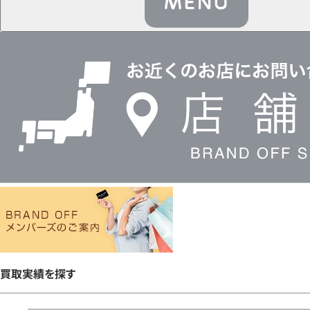
店
舗
検
索
買取実績を探す