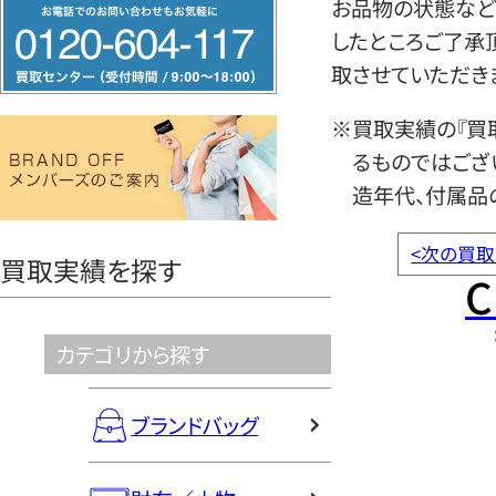
フ
お品物の状態など
リ
したところご了承
ー
取させていただき
ダ
※買取実績の『買
イ
るものではござ
ヤ
造年代、付属品
ル
0120604117
<
次の買取
買取実績を探す
C
カテゴリから探す
ブランドバッグ