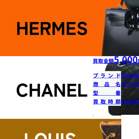
5,000
買取金額
ブランド
CHANE
商品名
サング
型番
買取時期
2025