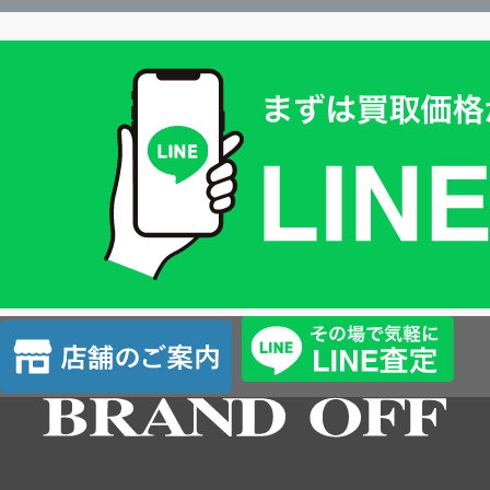
買
取
価
格
は
LINE
簡
単
査
店
定
舗
の
ご
案