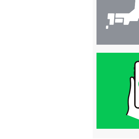
索
買
取
価
格
は
LINE
簡
単
査