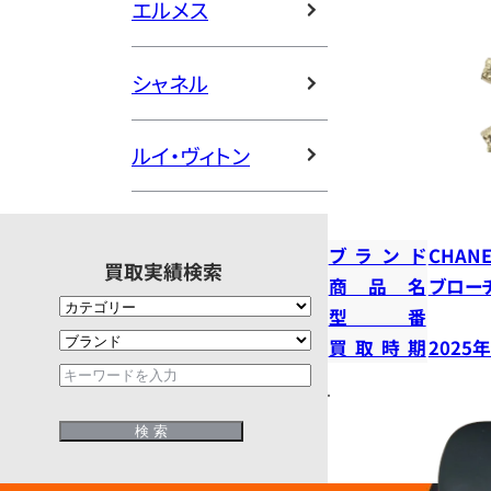
エルメス
シャネル
ルイ・ヴィトン
ブランド
CHANE
買取実績検索
商品名
ブロー
型番
買取時期
2025