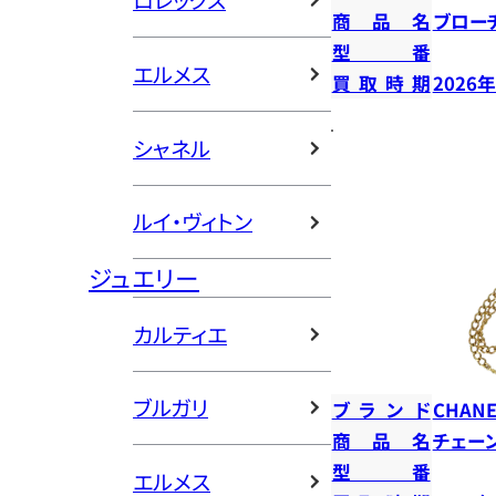
ロレックス
商品名
ブロー
型番
エルメス
買取時期
2026
シャネル
ルイ・ヴィトン
ジュエリー
カルティエ
ブルガリ
ブランド
CHANE
商品名
チェー
型番
エルメス