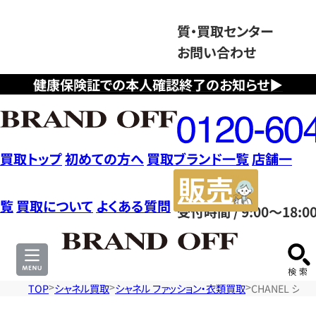
質・買取センター
お問い合わせ
健康保険証での本人確認終了のお知らせ▶
フ
リ
ー
ダ
買取トップ
初めての方へ
買取ブランド一覧
店舗一
イ
販
ヤ
売
覧
買取について
よくある質問
受付時間 / 9:00～18:0
ル
サ
0120604117
イ
ト
TOP
シャネル買取
シャネル ファッション・衣類買取
CHANEL シ