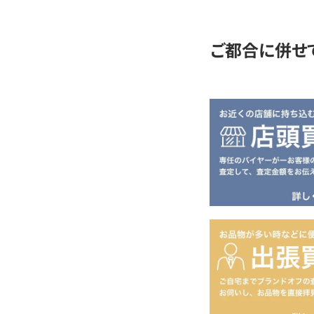
定
ご都合に併せ