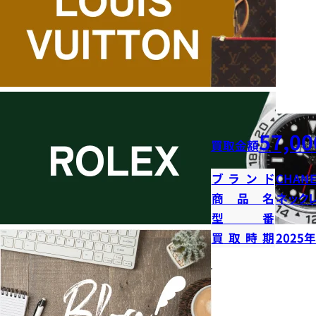
57,00
買取金額
ブランド
CHANE
商品名
ネック
型番
買取時期
2025