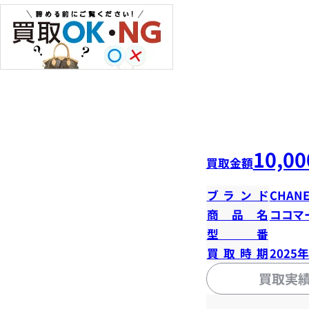
10,00
買取金額
ブランド
CHANE
商品名
ココマ
型番
買取時期
2025
買取実