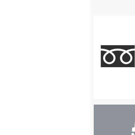
店
舗
検