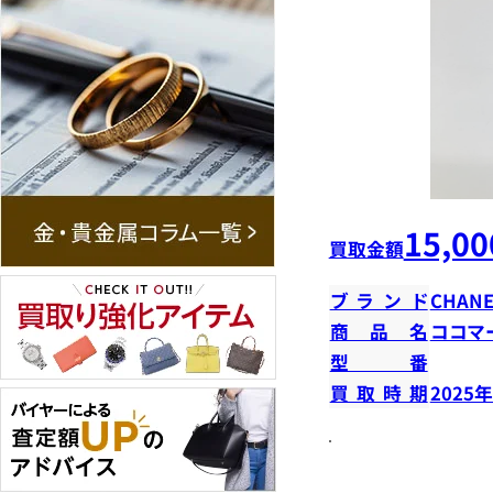
15,00
買取金額
ブランド
CHANE
商品名
ココマ
型番
買取時期
2025