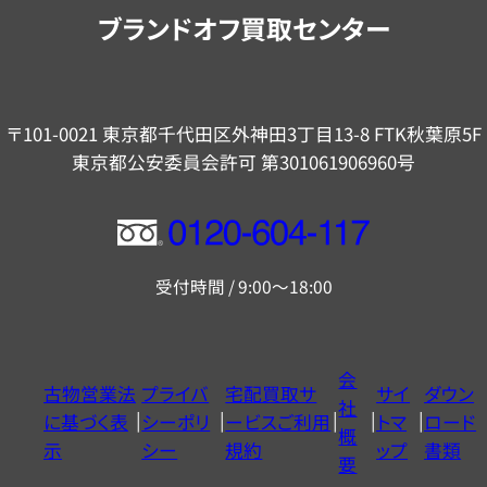
内
ブランドオフ買取センター
〒101-0021 東京都千代田区外神田3丁目13-8 FTK秋葉原5F
東京都公安委員会許可 第301061906960号
フ
リ
受付時間 / 9:00～18:00
ー
ダ
イ
会
古物営業法
プライバ
宅配買取サ
サイ
ダウン
ヤ
社
に基づく表
シーポリ
ービスご利用
トマ
ロード
ル
概
示
シー
規約
ップ
書類
0120604117
要