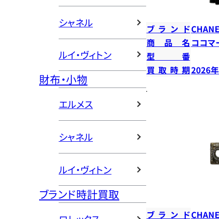
シャネル
ブランド
CHANE
商品名
ココマ
ルイ・ヴィトン
型番
買取時期
2026
財布・小物
エルメス
シャネル
ルイ・ヴィトン
ブランド時計買取
ブランド
CHANE