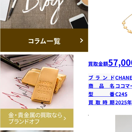
57,00
買取金額
ブランド
CHANE
商品名
ココマ
型番
C24S
買取時期
2025