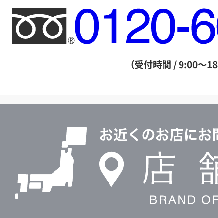
フ
リ
ー
ダ
（受付時間 / 9:00～18
イ
ヤ
ル
店
0120604117
舗
検
索