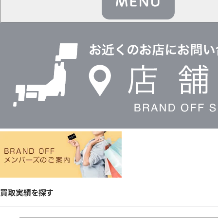
店
舗
検
索
買取実績を探す