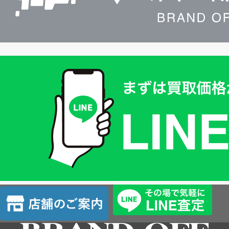
買
取
価
格
は
LINE
簡
単
査
店
定
舗
の