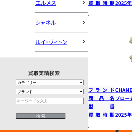
エルメス
買取時期
2025
シャネル
ルイ・ヴィトン
買取実績検索
ブランド
CHANE
商品名
ブロー
型番
買取時期
2025