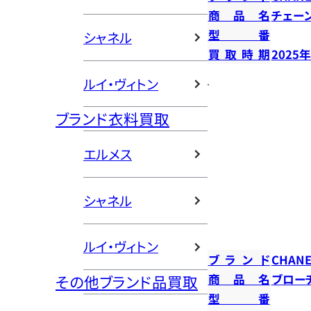
商品名
チェー
型番
シャネル
買取時期
2025
ルイ・ヴィトン
ブランド衣料買取
エルメス
シャネル
ルイ・ヴィトン
ブランド
CHANE
商品名
ブロー
その他ブランド品買取
型番