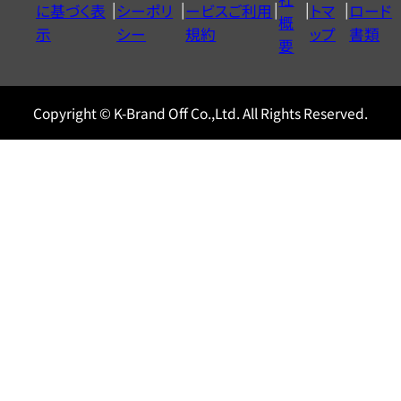
に基づく表
シーポリ
ービスご利用
トマ
ロード
ル
概
示
シー
規約
ップ
書類
0120604117
要
Copyright © K-Brand Off Co.,Ltd. All Rights Reserved.