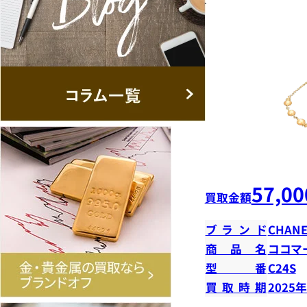
57,00
買取金額
ブランド
CHANE
商品名
ココマ
型番
C24S
買取時期
2025