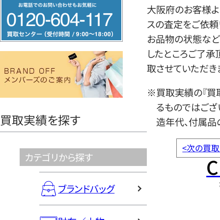
フ
大阪府のお客様よ
リ
スの査定をご依頼
ー
お品物の状態など
ダ
したところご了承
イ
取させていただき
ヤ
ル
※買取実績の『買
0120604117
るものではござ
買取実績を探す
造年代、付属品
<
次の買取
カテゴリから探す
C
ブランドバッグ