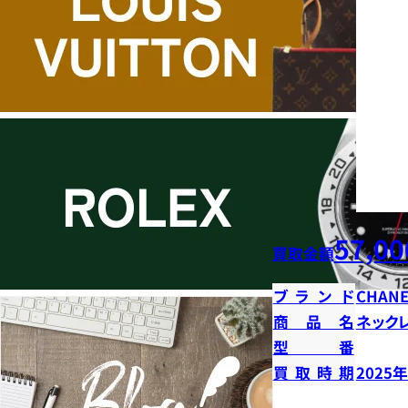
57,00
買取金額
ブランド
CHANE
商品名
ネック
型番
買取時期
2025