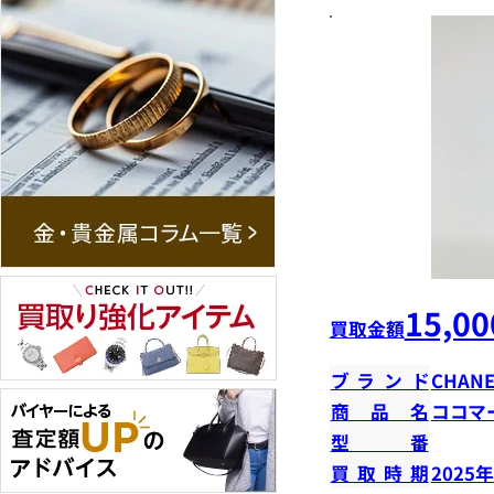
15,00
買取金額
ブランド
CHANE
商品名
ココマ
型番
買取時期
2025