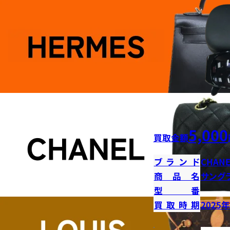
5,000
買取金額
ブランド
CHANE
商品名
サング
型番
買取時期
2025