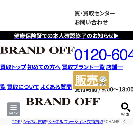
質・買取センター
お問い合わせ
健康保険証での本人確認終了のお知らせ▶
フ
リ
ー
ダ
買取トップ
初めての方へ
買取ブランド一覧
店舗一
イ
販
ヤ
売
覧
買取について
よくある質問
受付時間 / 9:00～18:0
ル
サ
0120604117
イ
ト
TOP
シャネル買取
シャネル ファッション・衣類買取
CHANEL シ