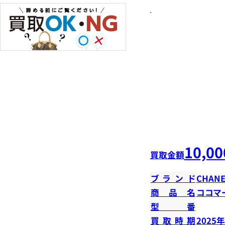
10,00
買取金額
ブランド
CHANE
商品名
ココマ
型番
買取時期
2025