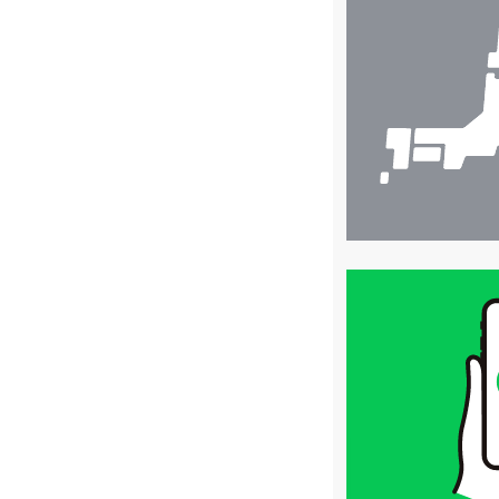
舗
検
索
買
取
価
格
は
LINE
簡