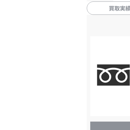
買取実
店