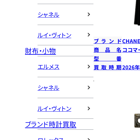
シャネル
ルイ・ヴィトン
ブランド
CHANE
財布・小物
商品名
ココマ
型番
エルメス
買取時期
2026
シャネル
ルイ・ヴィトン
ブランド時計買取