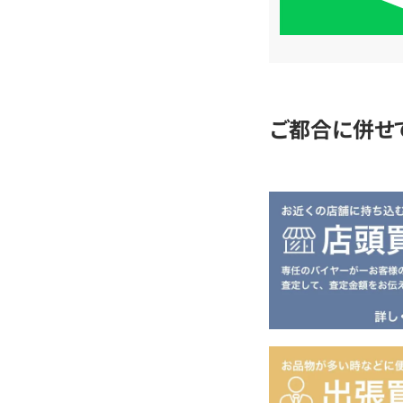
単
査
定
ご都合に併せ