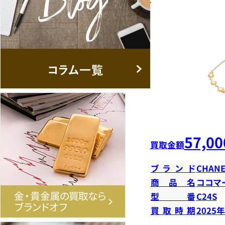
57,00
買取金額
ブランド
CHANE
商品名
ココマ
型番
C24S
買取時期
2025