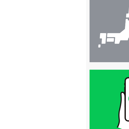
舗
検
索
買
取
価
格
は
LINE
簡