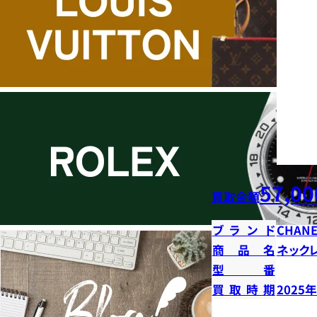
57,00
買取金額
ブランド
CHANE
商品名
ネック
型番
買取時期
2025