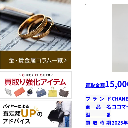
15,00
買取金額
ブランド
CHANE
商品名
ココマ
型番
買取時期
2025