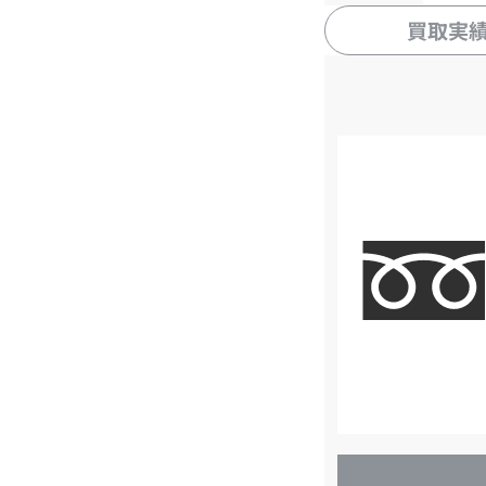
買取実
店