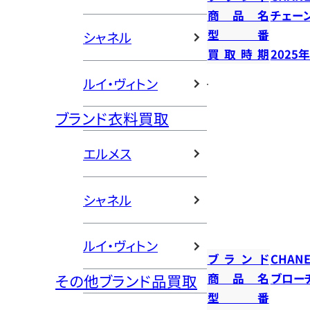
商品名
チェー
型番
シャネル
買取時期
2025
ルイ・ヴィトン
ブランド衣料買取
エルメス
シャネル
ルイ・ヴィトン
ブランド
CHANE
商品名
ブロー
その他ブランド品買取
型番