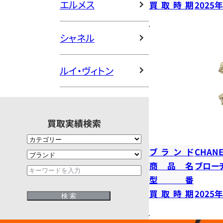
エルメス
買取時期
2025
シャネル
ルイ・ヴィトン
買取実績検索
ブランド
CHANE
商品名
ブロー
型番
買取時期
2025