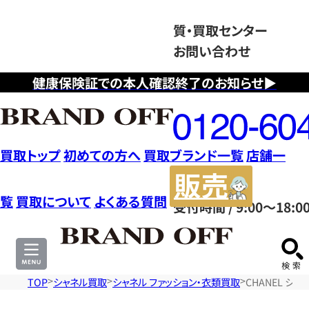
質・買取センター
お問い合わせ
健康保険証での本人確認終了のお知らせ▶
フ
リ
ー
ダ
買取トップ
初めての方へ
買取ブランド一覧
店舗一
イ
販
ヤ
売
覧
買取について
よくある質問
受付時間 / 9:00～18:0
ル
サ
0120604117
イ
ト
TOP
シャネル買取
シャネル ファッション・衣類買取
CHANEL シ