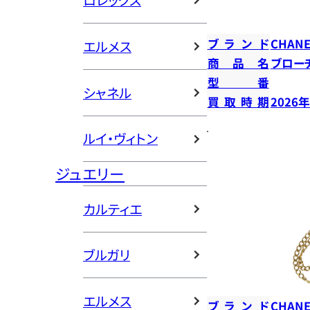
ロレックス
ブランド
CHANE
エルメス
商品名
ブロー
型番
シャネル
買取時期
2026
ルイ・ヴィトン
ジュエリー
カルティエ
ブルガリ
エルメス
ブランド
CHANE