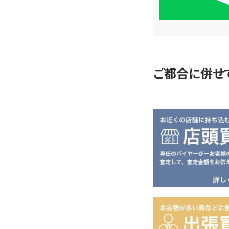
単
査
定
ご都合に併せ