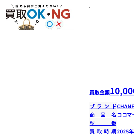
10,00
買取金額
ブランド
CHANE
商品名
ココマ
型番
買取時期
2025