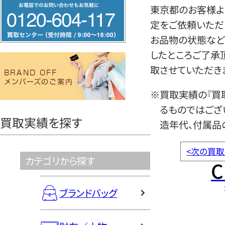
フ
東京都のお客様よ
リ
定をご依頼いただ
ー
お品物の状態など
ダ
したところご了承
イ
取させていただき
ヤ
ル
※買取実績の『買
0120604117
るものではござ
買取実績を探す
造年代、付属品
<
次の買取
カテゴリから探す
C
ブランドバッグ