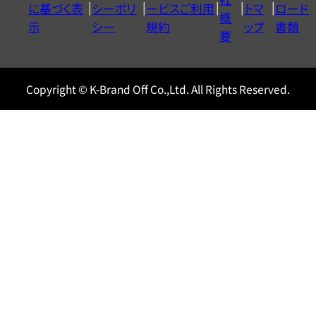
に基づく表
シーポリ
ービスご利用
トマ
ロード
ル
概
示
シー
規約
ップ
書類
0120604117
要
Copyright © K-Brand Off Co.,Ltd. All Rights Reserved.