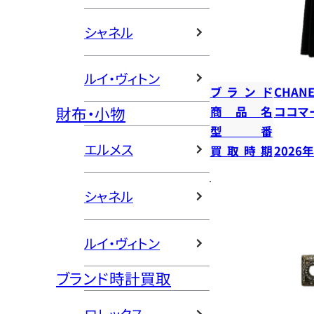
シャネル
ルイ・ヴィトン
ブランド
CHANE
財布・小物
商品名
ココマ
型番
エルメス
買取時期
2026
シャネル
ルイ・ヴィトン
ブランド時計買取