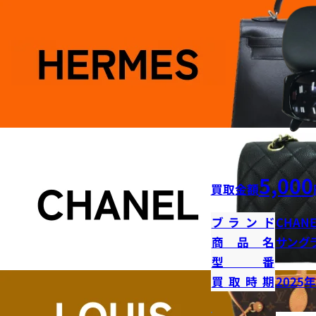
5,000
買取金額
ブランド
CHANE
商品名
サング
型番
買取時期
2025