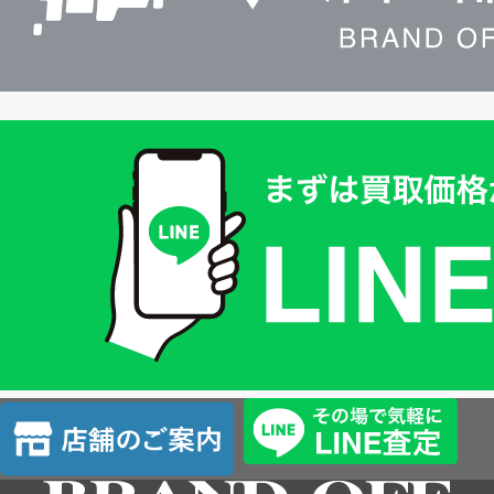
買
取
価
格
は
LINE
簡
単
査
店
定
舗
の