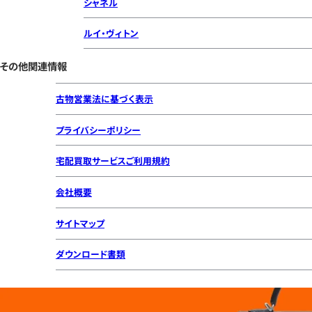
シャネル
ルイ・ヴィトン
その他関連情報
古物営業法に基づく表示
プライバシーポリシー
宅配買取サービスご利用規約
会社概要
サイトマップ
ダウンロード書類