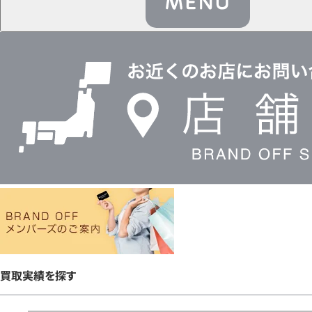
店
舗
検
索
買取実績を探す