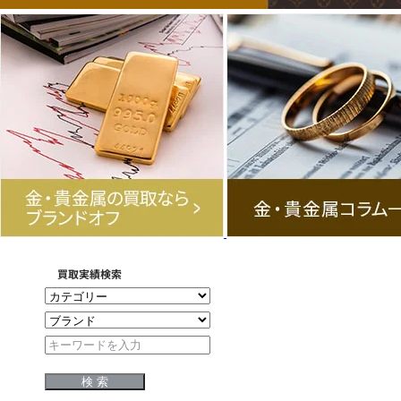
買取実績検索