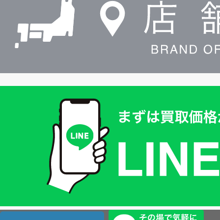
索
買
取
価
格
は
LINE
簡
単
査
店