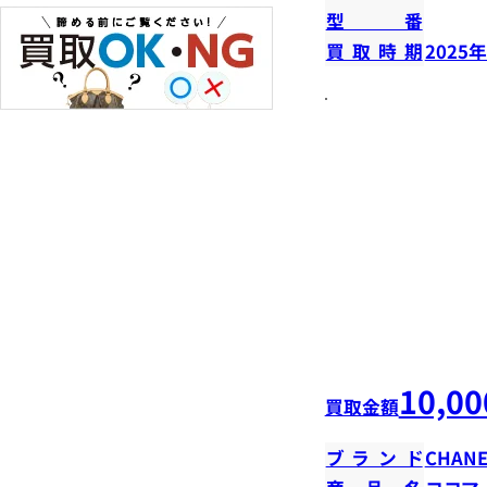
型番
買取時期
2025
10,00
買取金額
ブランド
CHANE