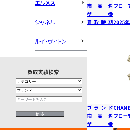
エルメス
商品名
ブロー
型番
シャネル
買取時期
2025
ルイ・ヴィトン
買取実績検索
ブランド
CHANE
商品名
ブロー
型番