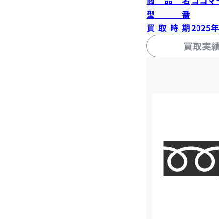
商品名
ココマ
型番
買取時期
2025
買取実