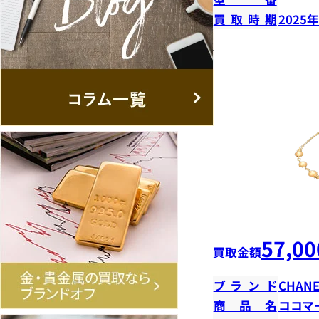
買取時期
2025
57,00
買取金額
ブランド
CHANE
商品名
ココマ