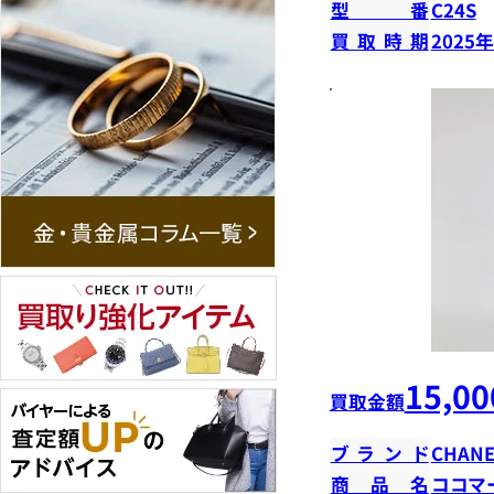
型番
C24S
買取時期
2025
15,00
買取金額
ブランド
CHANE
商品名
ココマ