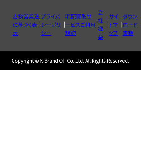
イ
会
古物営業法
プライバ
宅配買取サ
サイ
ダウン
ヤ
社
に基づく表
シーポリ
ービスご利用
トマ
ロード
ル
概
示
シー
規約
ップ
書類
0120604117
要
Copyright © K-Brand Off Co.,Ltd. All Rights Reserved.