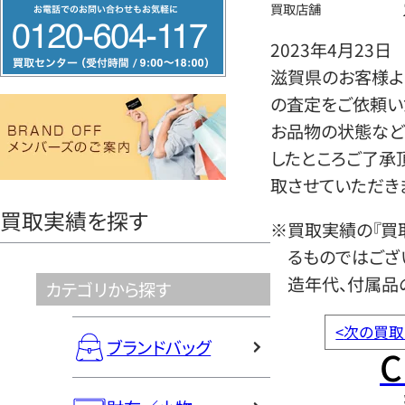
フ
買取店舗
リ
2023年4月23日
ー
滋賀県のお客様よ
ダ
の査定をご依頼い
イ
お品物の状態など
ヤ
したところご了承
ル
取させていただき
0120604117
買取実績を探す
※買取実績の『買
るものではござ
造年代、付属品
カテゴリから探す
<
次の買取
ブランドバッグ
C