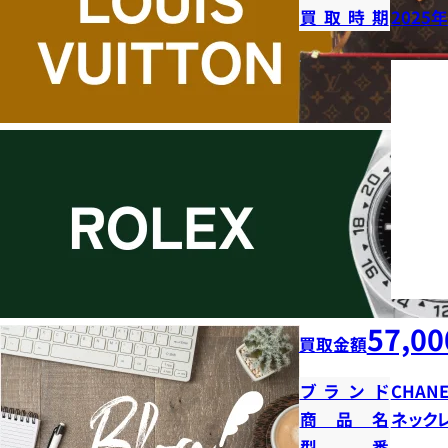
買取時期
2025
57,00
買取金額
ブランド
CHANE
商品名
ネック
型番