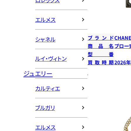
ロレックス
エルメス
ブランド
CHANE
シャネル
商品名
ブロー
型番
ルイ・ヴィトン
買取時期
2026
ジュエリー
カルティエ
ブルガリ
エルメス