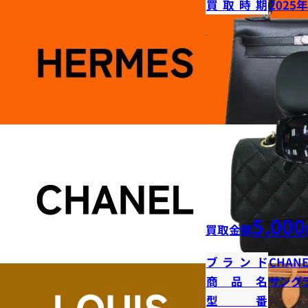
買取時期
2025
5,000
買取金額
ブランド
CHANE
商品名
サング
型番