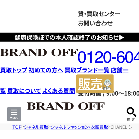
質・買取センター
お問い合わせ
健康保険証での本人確認終了のお知らせ▶
フ
リ
ー
ダ
買取トップ
初めての方へ
買取ブランド一覧
店舗一
イ
販
ヤ
売
覧
買取について
よくある質問
受付時間 / 9:00～18:0
ル
サ
0120604117
イ
ト
TOP
シャネル買取
シャネル ファッション・衣類買取
CHANEL シ