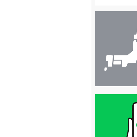
店
舗
検
索
買
取
価
格
は