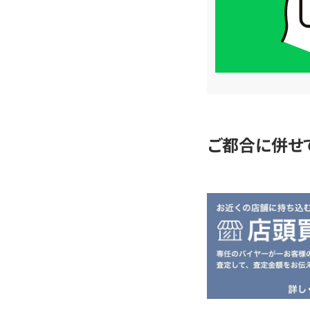
LINE
簡
単
査
定
ご都合に併せ