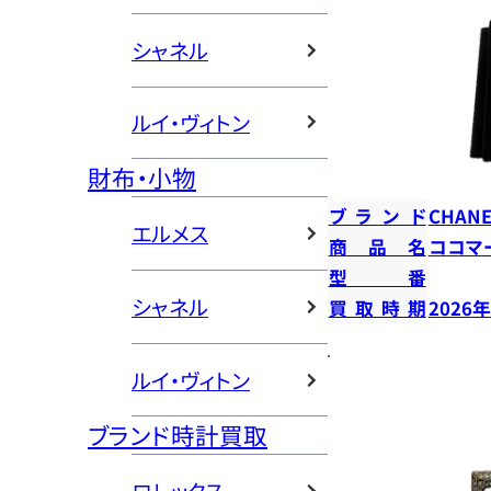
シャネル
ルイ・ヴィトン
財布・小物
ブランド
CHANE
エルメス
商品名
ココマ
型番
シャネル
買取時期
2026
ルイ・ヴィトン
ブランド時計買取