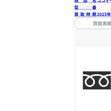
商品名
ココマ
型番
買取時期
2025
買取実