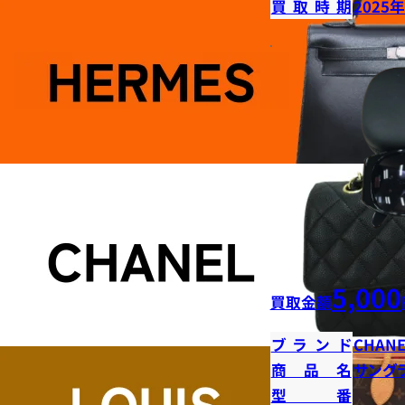
買取時期
2025
5,000
買取金額
ブランド
CHANE
商品名
サング
型番