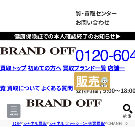
質・買取センター
お問い合わせ
健康保険証での本人確認終了のお知らせ▶
フ
リ
ー
ダ
買取トップ
初めての方へ
買取ブランド一覧
店舗一
イ
販
ヤ
売
覧
買取について
よくある質問
受付時間 / 9:00～18:0
ル
サ
0120604117
イ
ト
TOP
シャネル買取
シャネル ファッション・衣類買取
CHANEL シ