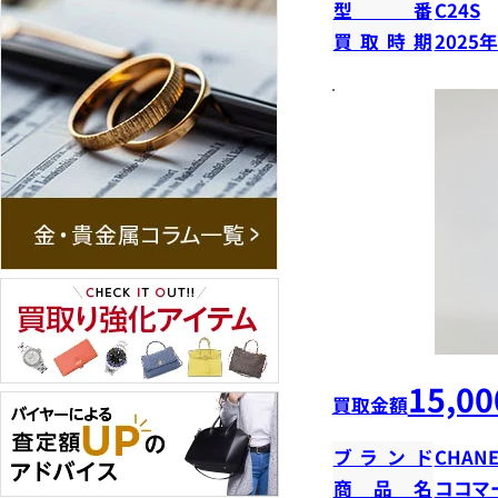
型番
C24S
買取時期
2025
15,00
買取金額
ブランド
CHANE
商品名
ココマ