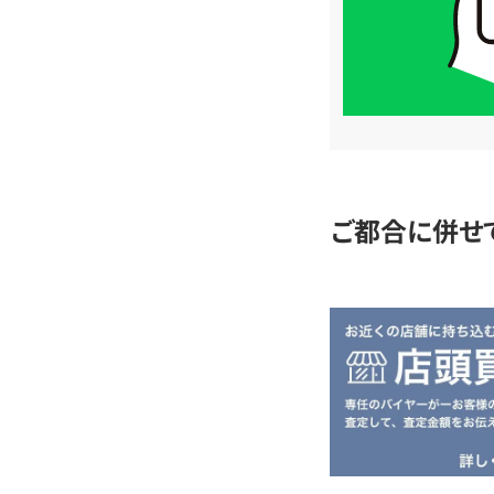
LINE
簡
単
査
定
ご都合に併せ