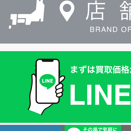
索
買
取
価
格
は
LINE
簡
単
査
店