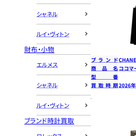
シャネル
ルイ・ヴィトン
財布・小物
ブランド
CHANE
エルメス
商品名
ココマ
型番
シャネル
買取時期
2026
ルイ・ヴィトン
ブランド時計買取