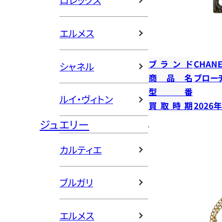
ロレックス
エルメス
ブランド
CHANE
シャネル
商品名
ブロー
型番
ルイ・ヴィトン
買取時期
2026
ジュエリー
カルティエ
ブルガリ
エルメス