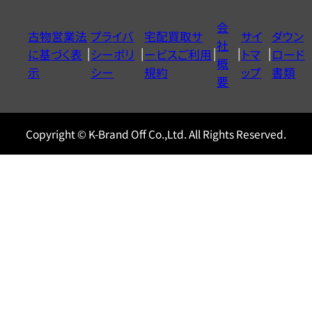
イ
会
古物営業法
プライバ
宅配買取サ
サイ
ダウン
ヤ
社
に基づく表
シーポリ
ービスご利用
トマ
ロード
ル
概
示
シー
規約
ップ
書類
0120604117
要
Copyright © K-Brand Off Co.,Ltd. All Rights Reserved.