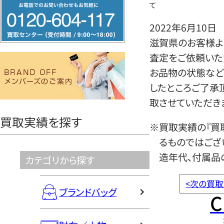
フ
て
リ
2022年6月10日
ー
滋賀県のお客様よ
ダ
査定をご依頼いた
イ
お品物の状態など
ヤ
したところご了承
ル
取させていただき
0120604117
買取実績を探す
※買取実績の『買
るものではござ
造年代、付属品
カテゴリから探す
<
次の買取
ブランドバッグ
C