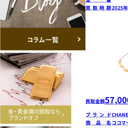
買取時期
2025
57,00
買取金額
ブランド
CHANE
商品名
ココマ