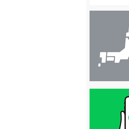
店
舗
検
索
買
取
価
格
は