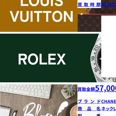
買取時期
2025
57,00
買取金額
ブランド
CHANE
商品名
ネック
型番