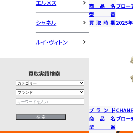
エルメス
商品名
ブロー
型番
シャネル
買取時期
2025
ルイ・ヴィトン
買取実績検索
ブランド
CHANE
商品名
ブロー
型番