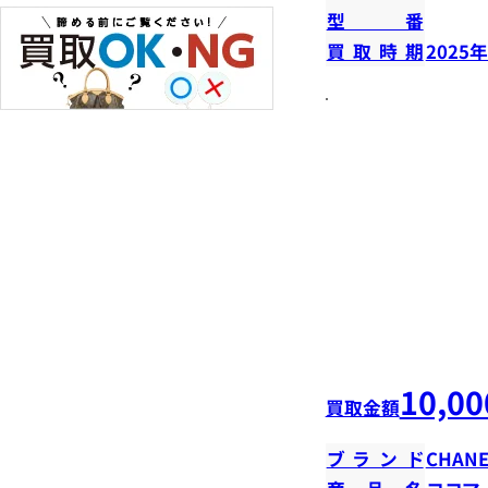
型番
買取時期
2025
10,00
買取金額
ブランド
CHANE