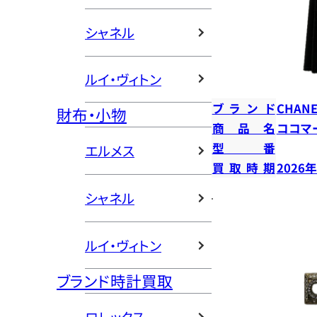
シャネル
ルイ・ヴィトン
ブランド
CHANE
財布・小物
商品名
ココマ
型番
エルメス
買取時期
2026
シャネル
ルイ・ヴィトン
ブランド時計買取