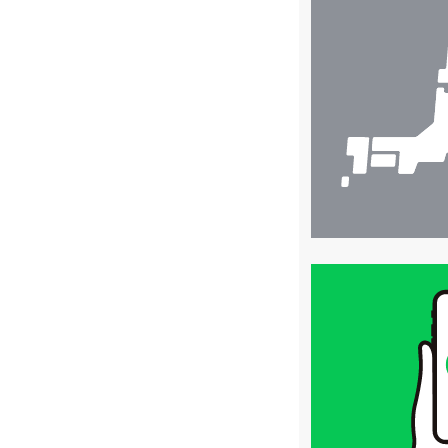
店
舗
検
索
買
取
価
格
は
LINE