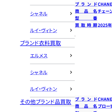
ブランド
CHANE
商品名
チェー
シャネル
型番
買取時期
2025
ルイ・ヴィトン
ブランド衣料買取
エルメス
シャネル
ルイ・ヴィトン
ブランド
CHANE
その他ブランド品買取
商品名
ブロー