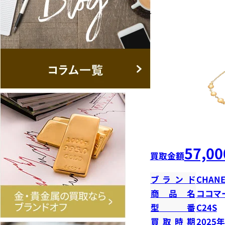
57,00
買取金額
ブランド
CHANE
商品名
ココマ
型番
C24S
買取時期
2025