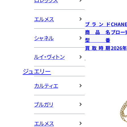
ロレックス
エルメス
ブランド
CHANE
商品名
ブロー
シャネル
型番
買取時期
2026
ルイ・ヴィトン
ジュエリー
カルティエ
ブルガリ
エルメス