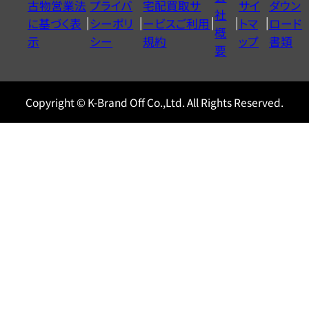
古物営業法
プライバ
宅配買取サ
サイ
ダウン
ヤ
社
に基づく表
シーポリ
ービスご利用
トマ
ロード
ル
概
示
シー
規約
ップ
書類
0120604117
要
Copyright © K-Brand Off Co.,Ltd. All Rights Reserved.