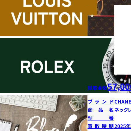
57,00
買取金額
ブランド
CHANE
商品名
ネック
型番
買取時期
2025