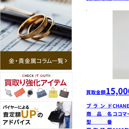
15,00
買取金額
ブランド
CHANE
商品名
ココマ
型番