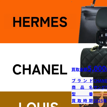
5,000
買取金額
ブランド
CHANE
商品名
サング
型番
買取時期
2025