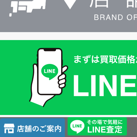
買
取
価
格
は
LINE
簡
単
査
店
定
舗