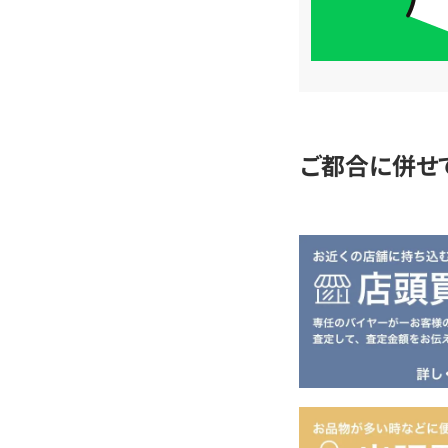
簡
単
査
定
ご都合に併せ