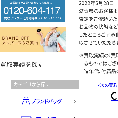
フ
2022年6月28日
リ
滋賀県のお客様よ
ー
査定をご依頼いた
ダ
お品物の状態など
イ
したところご了承
ヤ
取させていただき
ル
※買取実績の『買
0120604117
るものではござ
買取実績を探す
造年代、付属品
カテゴリから探す
<
次の買取
C
ブランドバッグ