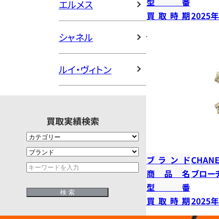
型番
エルメス
買取時期
2025
シャネル
ルイ・ヴィトン
買取実績検索
ブランド
CHANE
商品名
ブロー
型番
買取時期
2025