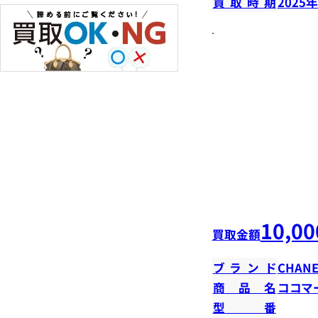
買取時期
2025
10,00
買取金額
ブランド
CHANE
商品名
ココマ
型番