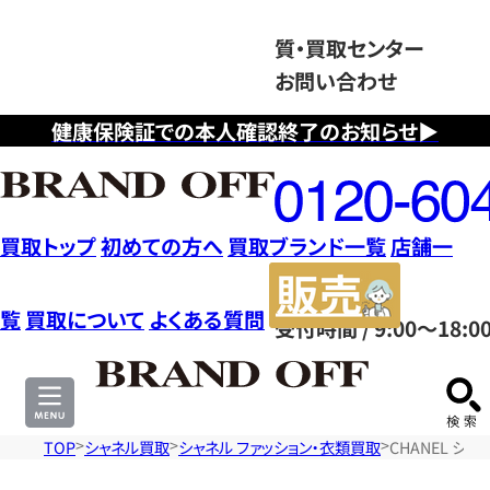
質・買取センター
お問い合わせ
健康保険証での本人確認終了のお知らせ▶
フ
リ
ー
ダ
買取トップ
初めての方へ
買取ブランド一覧
店舗一
イ
販
ヤ
売
覧
買取について
よくある質問
受付時間 / 9:00～18:0
ル
サ
0120604117
イ
ト
TOP
シャネル買取
シャネル ファッション・衣類買取
CHANEL シ