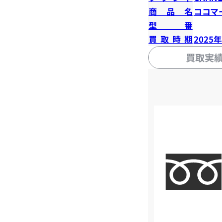
商品名
ココマ
型番
買取時期
2025
買取実