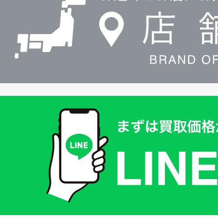
検
索
買
取
価
格
は
LINE
簡
単