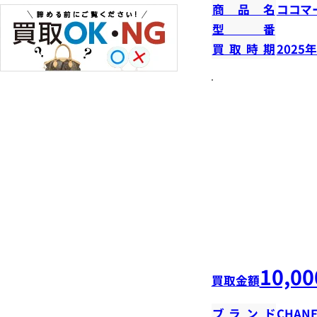
商品名
ココマ
型番
買取時期
2025
10,00
買取金額
ブランド
CHANE