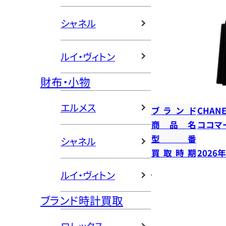
シャネル
ルイ・ヴィトン
財布・小物
エルメス
ブランド
CHANE
商品名
ココマ
型番
シャネル
買取時期
2026
ルイ・ヴィトン
ブランド時計買取