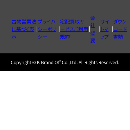
ダ
イ
会
古物営業法
プライバ
宅配買取サ
サイ
ダウン
ヤ
社
に基づく表
シーポリ
ービスご利用
トマ
ロード
ル
概
示
シー
規約
ップ
書類
0120604117
要
Copyright © K-Brand Off Co.,Ltd. All Rights Reserved.