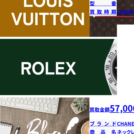
型番
買取時期
2025
57,00
買取金額
ブランド
CHANE
商品名
ネック