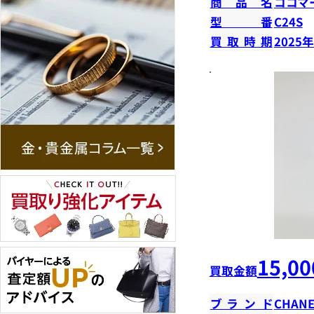
商品名
ココマ
型番
C24S
買取時期
2025
15,00
買取金額
ブランド
CHANE