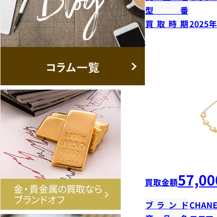
型番
買取時期
2025
57,00
買取金額
ブランド
CHANE