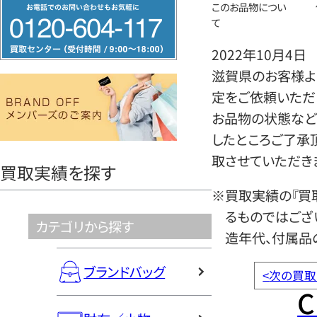
フ
このお品物につい
て
リ
ー
2022年10月4日
ダ
滋賀県のお客様よ
イ
定をご依頼いただ
ヤ
お品物の状態など
ル
したところご了承
0120604117
取させていただき
買取実績を探す
※買取実績の『買
るものではござ
カテゴリから探す
造年代、付属品
ブランドバッグ
<
次の買取
C