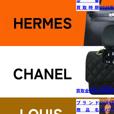
型番
買取時期
2025
5,000
買取金額
ブランド
CHANE
商品名
サング