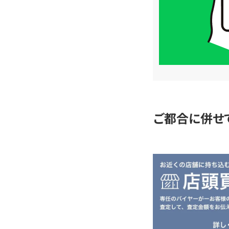
は
LINE
簡
単
査
定
ご都合に併せ