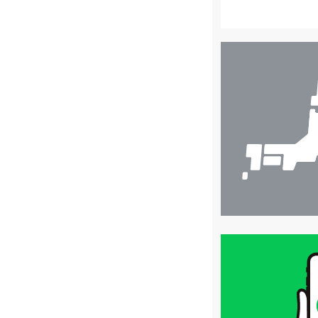
店
舗
検
索
買
取
価
格