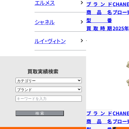
エルメス
ブランド
CHANE
商品名
ブロー
型番
シャネル
買取時期
2025
ルイ・ヴィトン
買取実績検索
ブランド
CHANE
商品名
ブロー