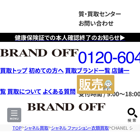
質・買取センター
お問い合わせ
健康保険証での本人確認終了のお知らせ▶
フ
リ
ー
ダ
買取トップ
初めての方へ
買取ブランド一覧
店舗一
イ
販
ヤ
売
覧
買取について
よくある質問
受付時間 / 9:00～18:0
ル
サ
0120604117
イ
ト
TOP
シャネル買取
シャネル ファッション・衣類買取
CHANEL シ