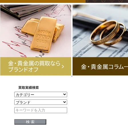
買取実績検索