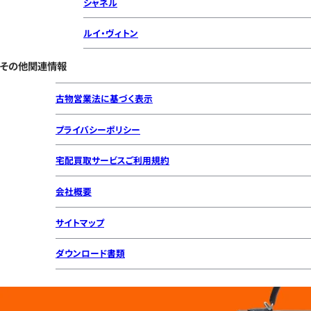
シャネル
ルイ・ヴィトン
その他関連情報
古物営業法に基づく表示
プライバシーポリシー
宅配買取サービスご利用規約
会社概要
サイトマップ
ダウンロード書類