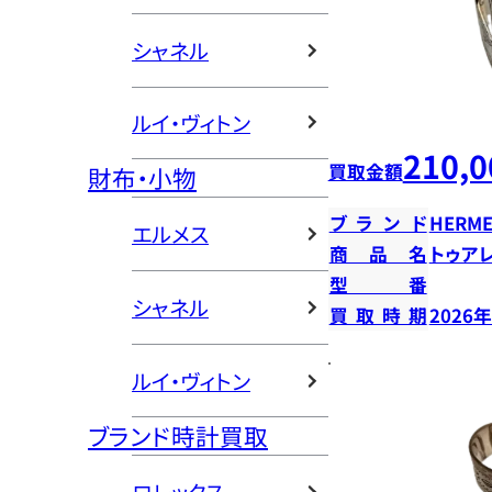
シャネル
ルイ・ヴィトン
210,0
買取金額
財布・小物
ブランド
HERME
エルメス
商品名
トゥア
型番
シャネル
買取時期
2026
ルイ・ヴィトン
ブランド時計買取