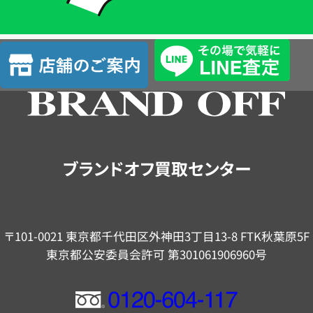
単
査
店
定
舗
の
ご
案
内
ブランドオフ買取センター
〒101-0021 東京都千代田区外神田3丁目13-8 FTK秋葉原5F
東京都公安委員会許可 第301061906960号
フ