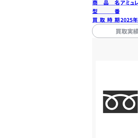
商品名
アミュ
型番
買取時期
2025
買取実