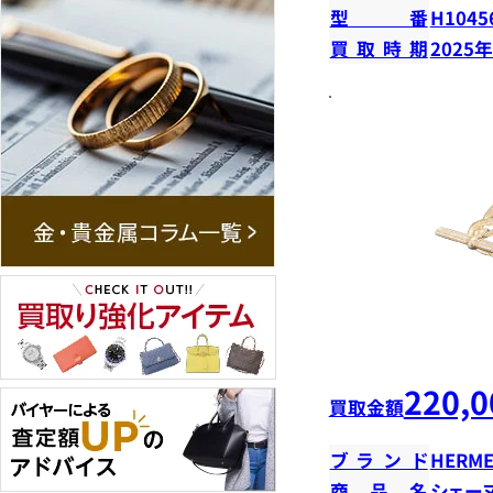
型番
H1045
買取時期
2025
220,0
買取金額
ブランド
HERME
商品名
シェー