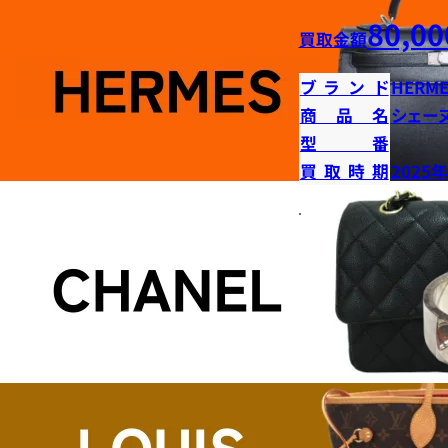
80,00
買取金額
ブランド
HERME
商品名
シェー
型番
買取時期
2025