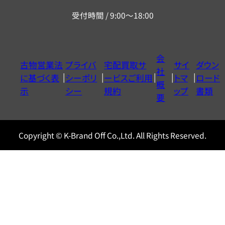
リ
受付時間 / 9:00～18:00
ー
ダ
イ
会
古物営業法
プライバ
宅配買取サ
サイ
ダウン
ヤ
社
に基づく表
シーポリ
ービスご利用
トマ
ロード
ル
概
示
シー
規約
ップ
書類
0120604117
要
Copyright © K-Brand Off Co.,Ltd. All Rights Reserved.