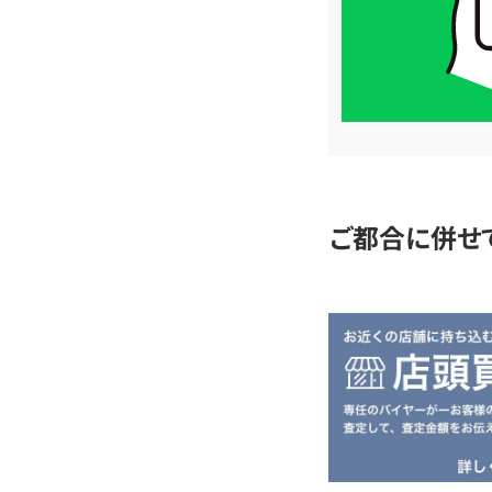
は
LINE
簡
単
査
定
ご都合に併せ