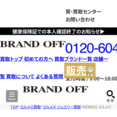
質・買取センター
お問い合わせ
健康保険証での本人確認終了のお知らせ▶
フ
リ
ー
ダ
買取トップ
初めての方へ
買取ブランド一覧
店舗一
イ
販
ヤ
売
覧
買取について
よくある質問
受付時間 / 9:00～18:0
ル
サ
0120604117
イ
ト
TOP
エルメス買取
エルメス ジュエリー買取
HERMES エルメス