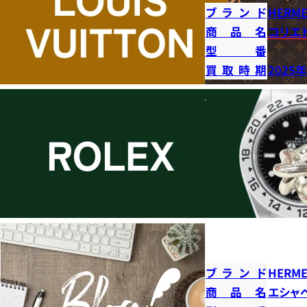
ブランド
HERME
商品名
コリエ
型番
買取時期
2025
ブランド
HERME
商品名
エシャ