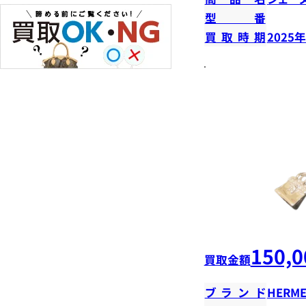
型番
買取時期
2025
150,0
買取金額
ブランド
HERME