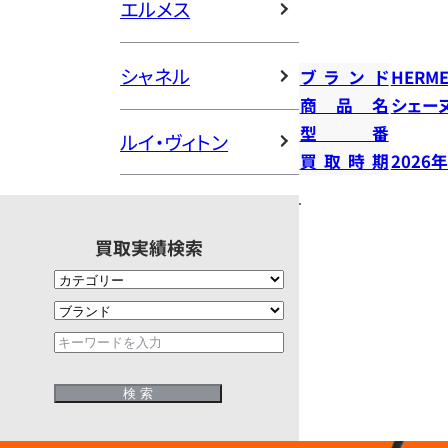
エルメス
シャネル
ブランド
HERME
商品名
シェー
型番
ルイ・ヴィトン
買取時期
2026
買取実績検索