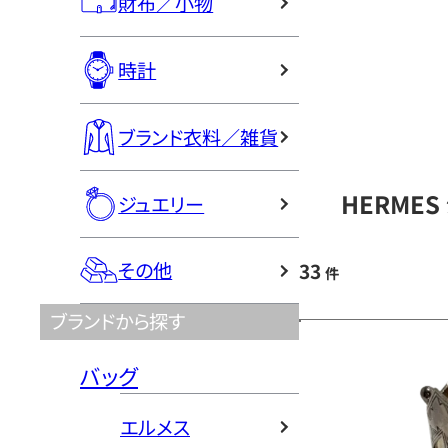
財布／小物
時計
ブランド衣料／雑貨
HERME
ジュエリー
その他
33
件
ブランドから探す
バッグ
エルメス