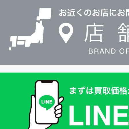
0120604117
舗
検
索
買
取
価
格
は
LINE
簡