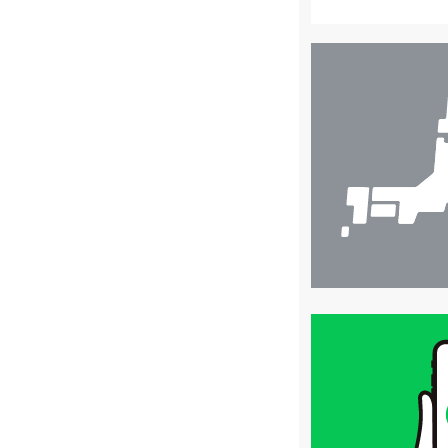
店
舗
検
索
買
取
価
格