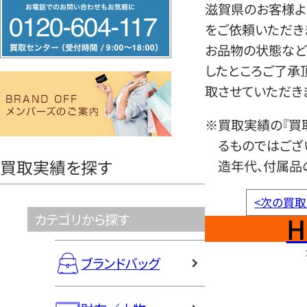
フ
滋賀県のお客様よ
リ
をご依頼いただき
ー
お品物の状態など
ダ
したところご了承
イ
取させていただき
ヤ
※買取実績の『買
ル
るものではござ
0120604117
買取実績を探す
造年代、付属品
<
次の買取
H
カテゴリから探す
ブランドバッグ