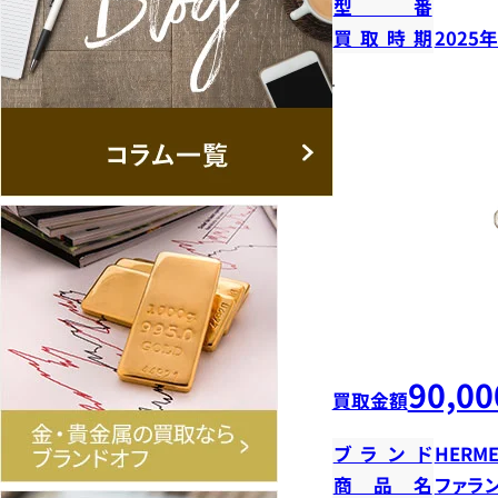
型番
買取時期
2025
90,00
買取金額
ブランド
HERME
商品名
ファラ