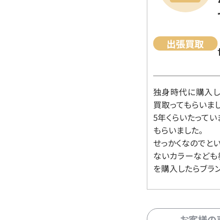
出張買取
独身時代に購入した
買取ってもらいま
5年くらいたって
もらいました。
せっかくなのでと
ないカラーなども
を購入したらブラ
お客様の