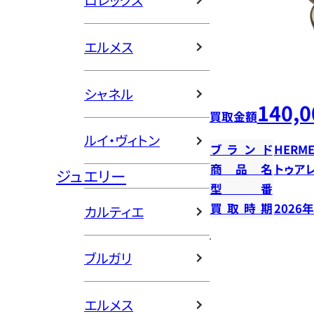
ロレックス
エルメス
シャネル
140,0
買取金額
ルイ・ヴィトン
ブランド
HERME
商品名
トゥア
ジュエリー
型番
買取時期
2026
カルティエ
ブルガリ
エルメス