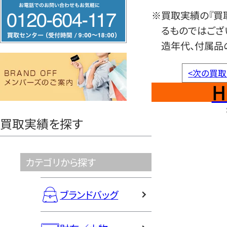
フ
※買取実績の『買
リ
るものではござ
ー
造年代、付属品
ダ
イ
<
次の買取
ヤ
H
ル
0120604117
買取実績を探す
カテゴリから探す
ブランドバッグ