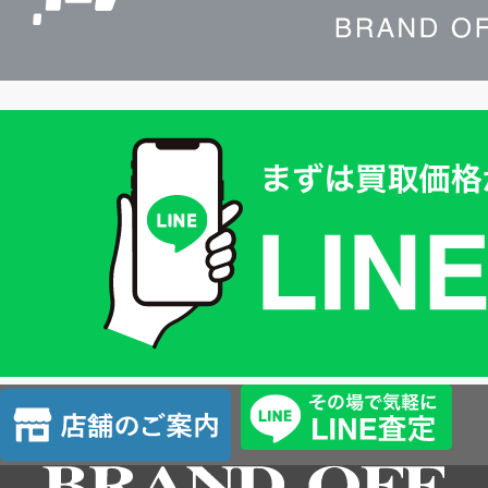
買
取
価
格
は
LINE
簡
単
査
店
定
舗
の