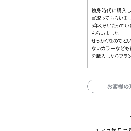
独身時代に購入した
買取ってもらいま
5年くらいたって
もらいました。
せっかくなのでと
ないカラーなども
を購入したらブラ
お客様の
エルメス製品で