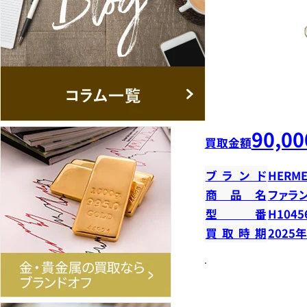
90,00
買取金額
ブランド
HERME
商品名
ファラ
型番
H1045
買取時期
2025