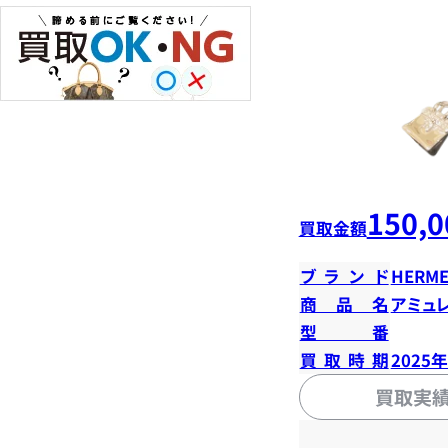
150,0
買取金額
ブランド
HERME
商品名
アミュ
型番
買取時期
2025
買取実