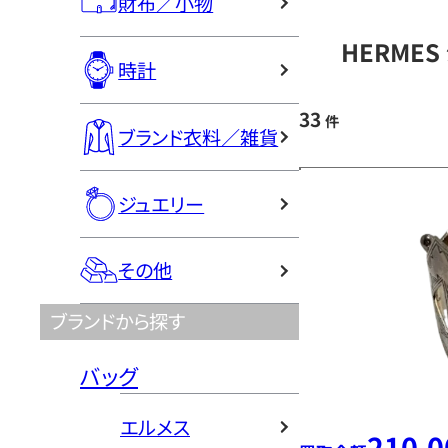
財布／小物
HERME
時計
33
件
ブランド衣料／雑貨
ジュエリー
その他
ブランドから探す
バッグ
エルメス
210,0