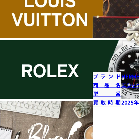
ブランド
HERME
商品名
エシャ
型番
買取時期
2025