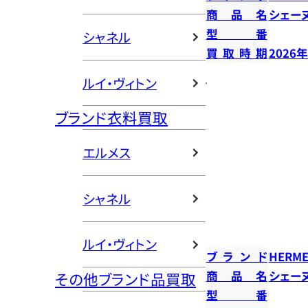
商品名
シェー
型番
シャネル
買取時期
2026
ルイ・ヴィトン
ブランド衣料買取
エルメス
シャネル
ルイ・ヴィトン
ブランド
HERME
商品名
シェー
その他ブランド品買取
型番