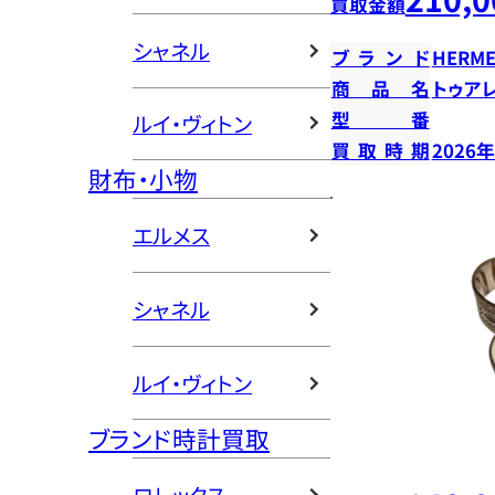
買取金額
シャネル
ブランド
HERME
商品名
トゥア
型番
ルイ・ヴィトン
買取時期
2026
財布・小物
エルメス
シャネル
ルイ・ヴィトン
ブランド時計買取