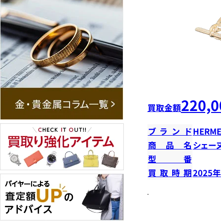
220,0
買取金額
ブランド
HERME
商品名
シェー
型番
買取時期
2025