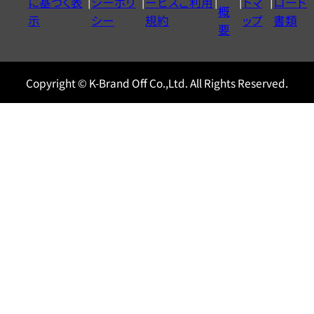
に基づく表
シーポリ
ービスご利用
トマ
ロード
ル
概
示
シー
規約
ップ
書類
0120604117
要
Copyright © K-Brand Off Co.,Ltd. All Rights Reserved.