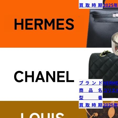
買取時期
2025
ブランド
HERME
商品名
コリエ
型番
買取時期
2025