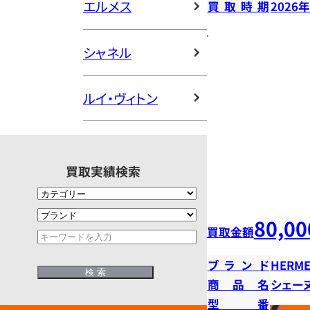
エルメス
買取時期
2026
シャネル
ルイ・ヴィトン
買取実績検索
80,00
買取金額
ブランド
HERME
商品名
シェー
型番