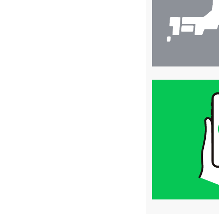
買
取
価
格
は
LINE
簡
単
査
定