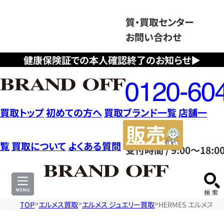
質・買取センター
お問い合わせ
健康保険証での本人確認終了のお知らせ▶
フ
リ
ー
ダ
買取トップ
初めての方へ
買取ブランド一覧
店舗一
イ
販
ヤ
売
覧
買取について
よくある質問
受付時間 / 9:00～18:0
ル
サ
0120604117
イ
ト
TOP
エルメス買取
エルメス ジュエリー買取
HERMES エルメス