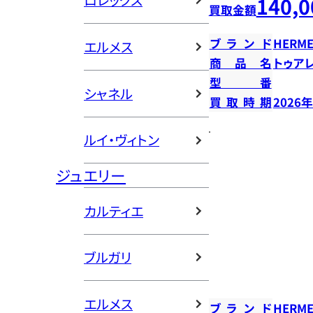
ロレックス
140,0
買取金額
ブランド
HERME
エルメス
商品名
トゥア
型番
シャネル
買取時期
2026
ルイ・ヴィトン
ジュエリー
カルティエ
ブルガリ
エルメス
ブランド
HERME