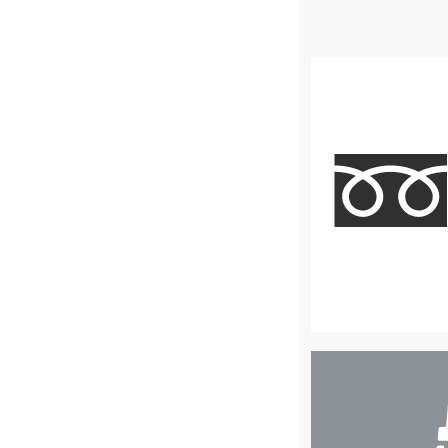
店
舗
検