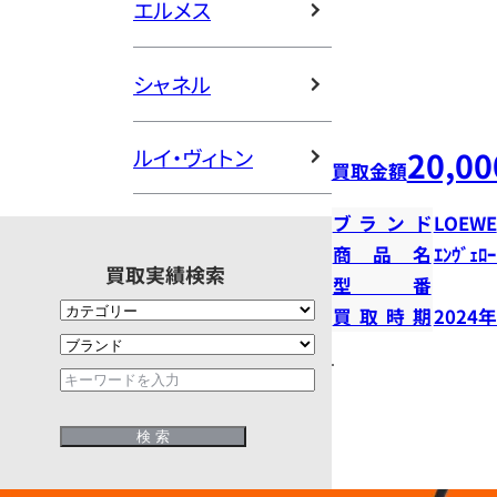
エルメス
シャネル
20,00
ルイ・ヴィトン
買取金額
ブランド
LOEWE
商品名
ｴﾝｳﾞｪﾛｰ
買取実績検索
型番
買取時期
2024