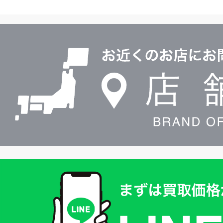
ヤ
ル
店
0120604117
舗
検
索
買
取
価
格