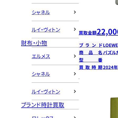
シャネル
22,00
ルイ・ヴィトン
買取金額
財布・小物
ブランド
LOEWE
商品名
パズル
エルメス
型番
買取時期
2024
シャネル
ルイ・ヴィトン
ブランド時計買取