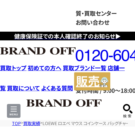
質・買取センター
お問い合わせ
健康保険証での本人確認終了のお知らせ▶
フ
リ
ー
ダ
買取トップ
初めての方へ
買取ブランド一覧
店舗一
イ
販
ヤ
売
覧
買取について
よくある質問
受付時間 / 9:00～18:0
ル
サ
0120604117
イ
ト
TOP
買取実績
LOEWE ロエベ マウス コインケース バッグチャー