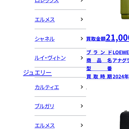
ロレックス
エルメス
21,00
シャネル
買取金額
ブランド
LOEWE
ルイ・ヴィトン
商品名
アナグ
型番
ジュエリー
買取時期
2024
カルティエ
ブルガリ
エルメス