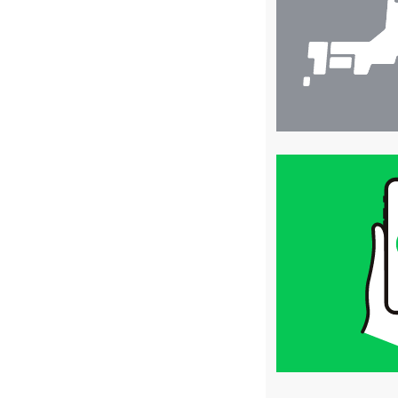
索
買
取
価
格
は
LINE
簡
単
査