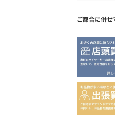
定
ご都合に併せ