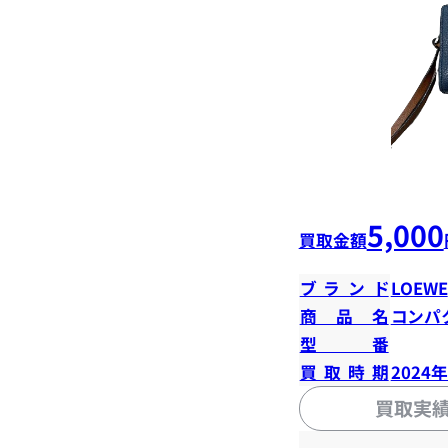
5,000
買取金額
ブランド
LOEWE
商品名
コンパ
型番
買取時期
2024
買取実