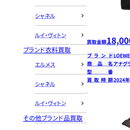
シャネル
ルイ・ヴィトン
18,00
買取金額
ブランド衣料買取
ブランド
LOEWE
商品名
アナグ
エルメス
型番
買取時期
2024
シャネル
ルイ・ヴィトン
その他ブランド品買取