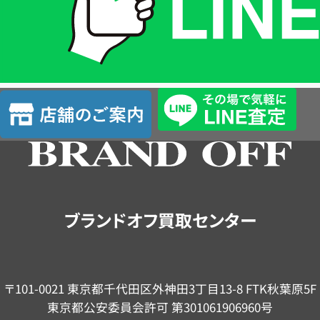
は
LINE
簡
単
査
店
定
舗
の
ご
案
内
ブランドオフ買取センター
〒101-0021 東京都千代田区外神田3丁目13-8 FTK秋葉原5F
東京都公安委員会許可 第301061906960号