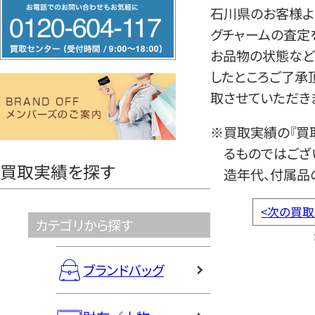
フ
石川県のお客様より
リ
グチャームの査定
ー
お品物の状態など
ダ
したところご了承
イ
取させていただき
ヤ
ル
※買取実績の『買
0120604117
るものではござ
買取実績を探す
造年代、付属品
<
次の買取
カテゴリから探す
ブランドバッグ