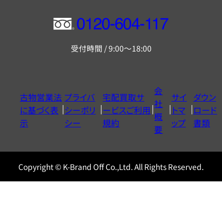
フ
リ
受付時間 / 9:00～18:00
ー
ダ
イ
会
古物営業法
プライバ
宅配買取サ
サイ
ダウン
ヤ
社
に基づく表
シーポリ
ービスご利用
トマ
ロード
ル
概
示
シー
規約
ップ
書類
0120604117
要
Copyright © K-Brand Off Co.,Ltd. All Rights Reserved.