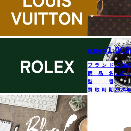
1,000
買取金額
ブランド
LOEWE
商品名
ﾊﾞｯｸﾞﾁｬ
型番
買取時期
2024