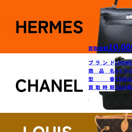
10,00
買取金額
ブランド
LOEWE
商品名
ｶｰﾄﾞｹｰｽ
型番
C5003
買取時期
2024