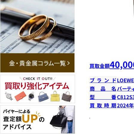
40,00
買取金額
ブランド
LOEWE
商品名
バーテ
型番
C812S
買取時期
2024