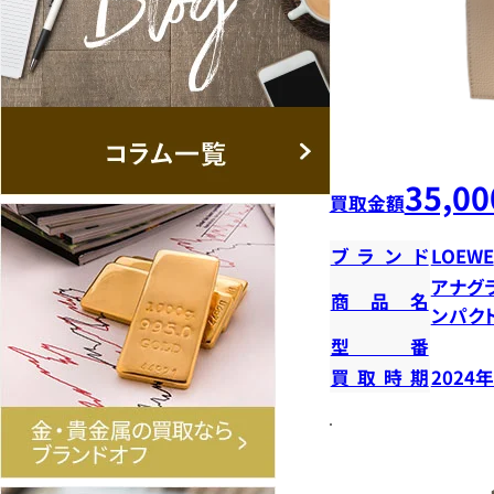
35,00
買取金額
ブランド
LOEWE
アナグ
商品名
ンパク
型番
買取時期
2024