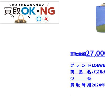
27,00
買取金額
ブランド
LOEWE
商品名
パズル
型番
買取時期
2024