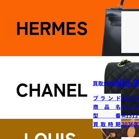
800,0
買取金額
ブランド
LOUIS
商品名
ミニス
型番
M1312
買取時期
2026