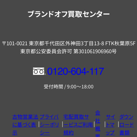
内
ブランドオフ買取センター
〒101-0021 東京都千代田区外神田3丁目13-8 FTK秋葉原5F
東京都公安委員会許可 第301061906960号
フ
リ
受付時間 / 9:00～18:00
ー
ダ
イ
会
古物営業法
プライバ
宅配買取サ
サイ
ダウン
ヤ
社
に基づく表
シーポリ
ービスご利用
トマ
ロード
ル
概
示
シー
規約
ップ
書類
0120604117
要