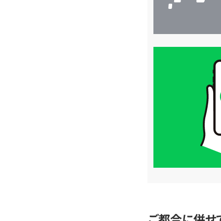
買
取
価
格
は
LINE
簡
単
査
定
ご都合に併せ