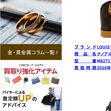
ブランド
LOUIS
商品名
ナノア
型番
M8271
買取時期
2026