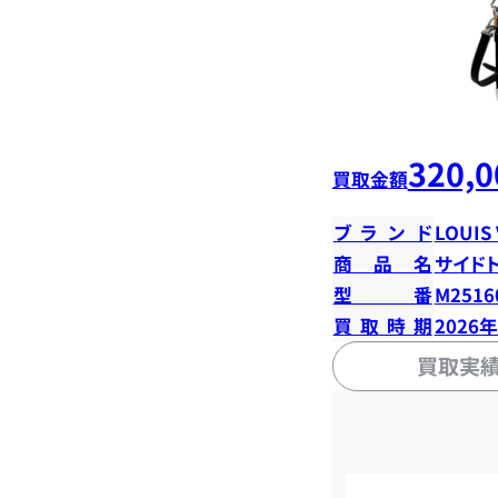
320,0
買取金額
ブランド
LOUIS
商品名
サイド
型番
M2516
買取時期
2026
買取実