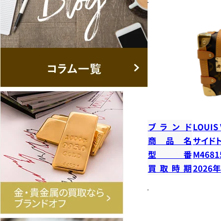
ブランド
LOUIS
商品名
サイド
型番
M4681
買取時期
2026