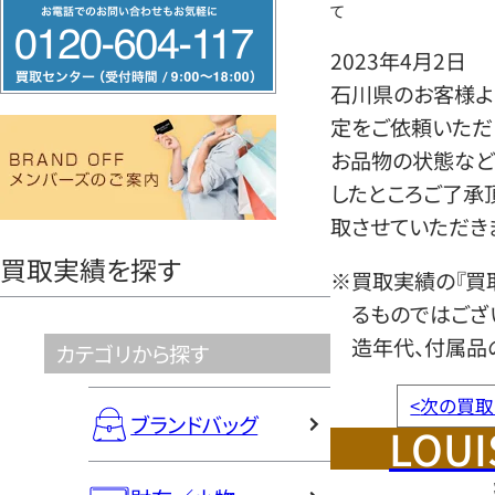
フ
て
リ
2023年4月2日
ー
石川県のお客様よ
ダ
定をご依頼いただ
イ
お品物の状態など
ヤ
したところご了承
ル
取させていただき
0120604117
買取実績を探す
※買取実績の『買
るものではござ
造年代、付属品
カテゴリから探す
<
次の買取
ブランドバッグ
LOUI