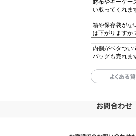
財布やキーケー
い取ってくれま
箱や保存袋がな
は下がりますか
内側がベタつい
バッグも売れま
よくある
お問合わせ