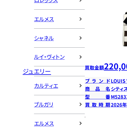
ロレックス
エルメス
シャネル
ルイ・ヴィトン
220,0
買取金額
ジュエリー
ブランド
LOUIS
カルティエ
商品名
シティ
型番
M5283
ブルガリ
買取時期
2026
エルメス