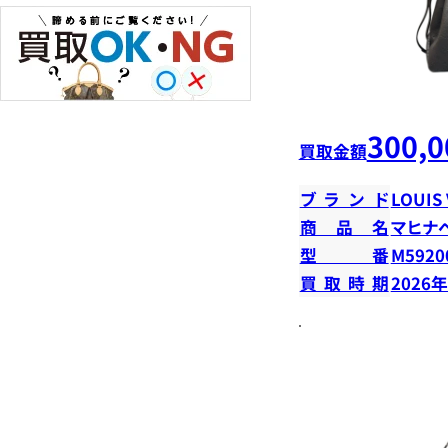
300,0
買取金額
ブランド
LOUIS
商品名
マヒナ
型番
M5920
買取時期
2026