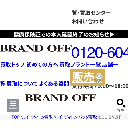
質・買取センター
お問い合わせ
健康保険証での本人確認終了のお知らせ▶
フ
リ
ー
ダ
買取トップ
初めての方へ
買取ブランド一覧
店舗一
イ
販
ヤ
売
覧
買取について
よくある質問
受付時間 / 9:00～18:0
ル
サ
0120604117
イ
ト
TOP
ルイ・ヴィトン買取
ルイ・ヴィトン バッグ買取
LOUIS VUIT