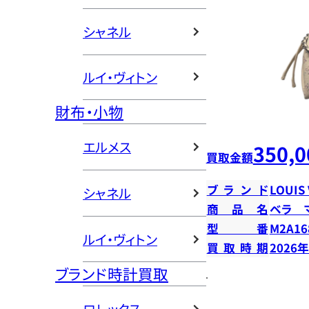
シャネル
ルイ・ヴィトン
財布・小物
エルメス
350,0
買取金額
ブランド
LOUIS
シャネル
商品名
ベラ 
型番
M2A16
ルイ・ヴィトン
買取時期
2026
ブランド時計買取