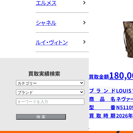
エルメス
シャネル
ルイ・ヴィトン
180,0
買取実績検索
買取金額
ブランド
LOUIS
商品名
ネヴァ
型番
N5110
買取時期
2026