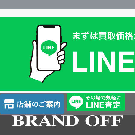
買
取
価
格
は
LINE
簡
単
査
店
定
舗
の
ご
案