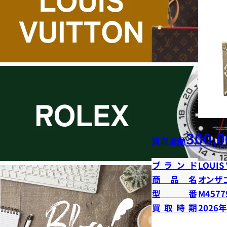
300,0
買取金額
ブランド
LOUIS
商品名
オンザ
型番
M4577
買取時期
2026