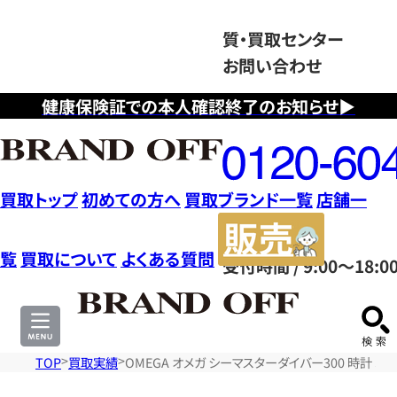
質・買取センター
お問い合わせ
健康保険証での本人確認終了のお知らせ▶
フ
リ
ー
ダ
買取トップ
初めての方へ
買取ブランド一覧
店舗一
イ
販
ヤ
売
覧
買取について
よくある質問
受付時間 / 9:00～18:0
ル
サ
0120604117
イ
ト
TOP
買取実績
OMEGA オメガ シーマスターダイバー300 時計 SS/18