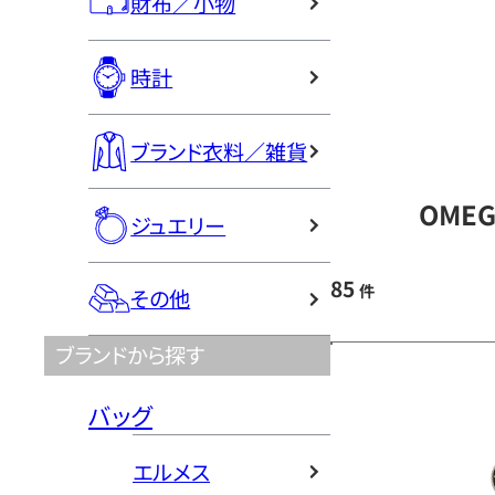
財布／小物
時計
ブランド衣料／雑貨
OME
ジュエリー
85
件
その他
ブランドから探す
バッグ
エルメス