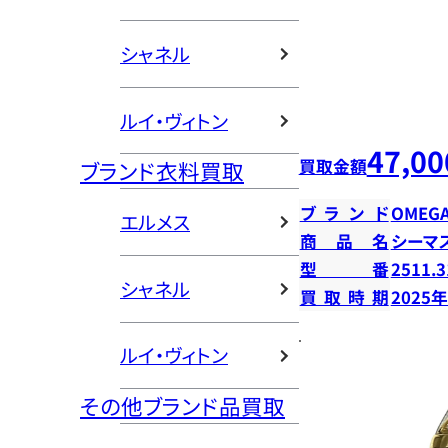
シャネル
ルイ・ヴィトン
47,00
買取金額
ブランド衣料買取
ブランド
OMEG
エルメス
商品名
シーマス
型番
2511.3
シャネル
買取時期
2025
ルイ・ヴィトン
その他ブランド品買取