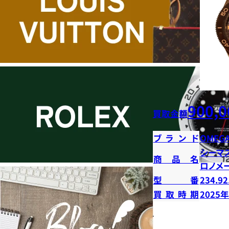
900,0
買取金額
ブランド
OMEG
シーマ
商品名
ロノメ
型番
234.92
買取時期
2025