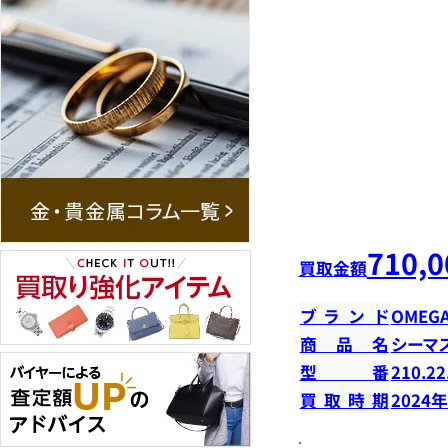
710,0
買取金額
ブランド
OMEG
商品名
シーマ
型番
210.22
買取時期
2024