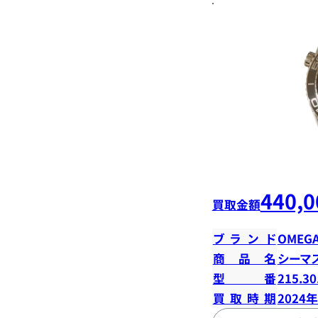
440,0
買取金額
ブランド
OMEG
商品名
シーマ
型番
215.30
買取時期
2024