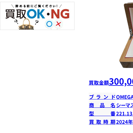
300,0
買取金額
ブランド
OMEG
商品名
シーマ
型番
221.13
買取時期
2024