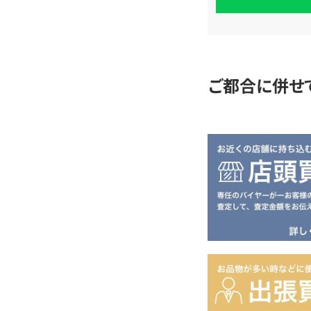
査
定
ご都合に併せ