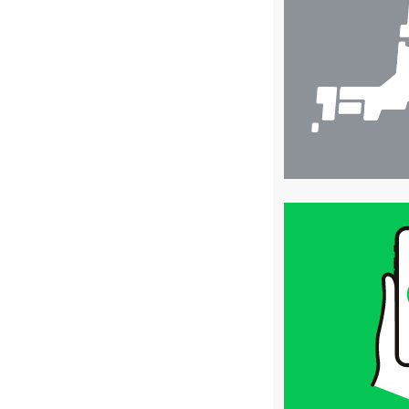
検
索
買
取
価
格
は
LINE
簡
単