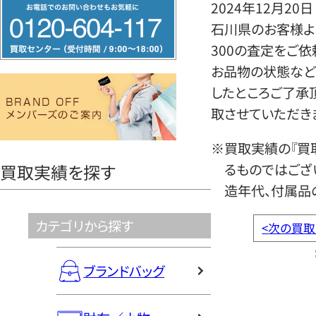
フ
2024年12月20日
リ
石川県のお客様よ
ー
300の査定をご依
ダ
お品物の状態など
イ
したところご了承
ヤ
取させていただき
ル
※買取実績の『買
0120604117
るものではござ
買取実績を探す
造年代、付属品
カテゴリから探す
<
次の買取
ブランドバッグ