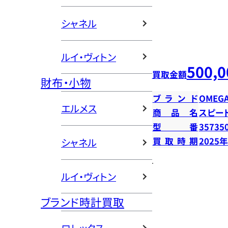
シャネル
ルイ・ヴィトン
500,0
買取金額
財布・小物
ブランド
OMEG
エルメス
商品名
スピー
型番
35735
買取時期
2025
シャネル
ルイ・ヴィトン
ブランド時計買取