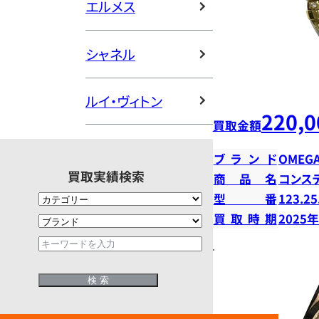
エルメス
シャネル
ルイ・ヴィトン
220,0
買取金額
ブランド
OMEG
買取実績検索
商品名
コンス
型番
123.25
買取時期
2025