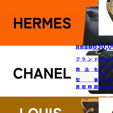
630,0
買取金額
ブランド
OMEG
シーマ
商品名
ター
型番
231.53
買取時期
2025