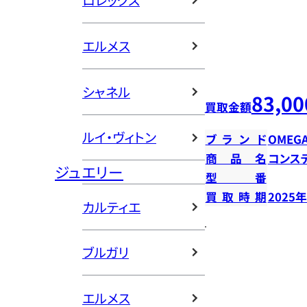
ロレックス
エルメス
シャネル
83,00
買取金額
ルイ・ヴィトン
ブランド
OMEG
商品名
コンス
ジュエリー
型番
買取時期
2025
カルティエ
ブルガリ
エルメス