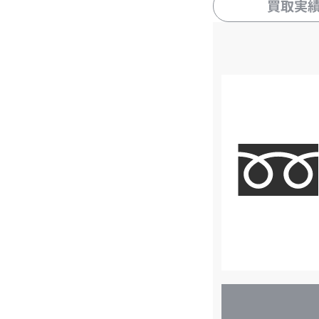
買取実
店
舗