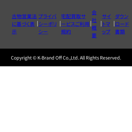
イ
会
古物営業法
プライバ
宅配買取サ
サイ
ダウン
ヤ
社
に基づく表
シーポリ
ービスご利用
トマ
ロード
ル
概
示
シー
規約
ップ
書類
0120604117
要
Copyright © K-Brand Off Co.,Ltd. All Rights Reserved.