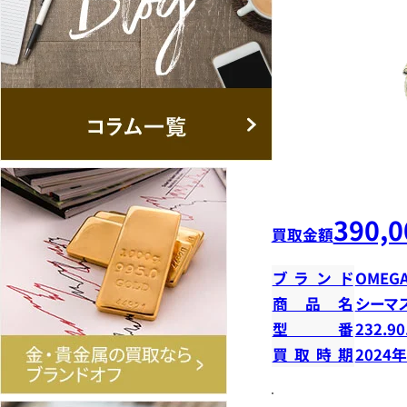
390,0
買取金額
ブランド
OMEG
商品名
シーマ
型番
232.90
買取時期
2024