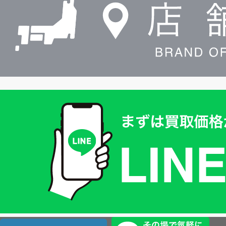
索
買
取
価
格
は
LINE
簡
単
査
店