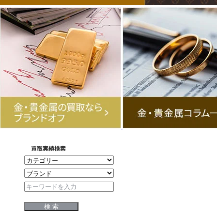
買取実績検索