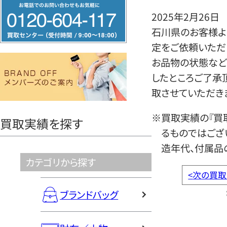
フ
2025年2月26日
リ
石川県のお客様よ
ー
定をご依頼いただ
ダ
お品物の状態など
イ
したところご了承
ヤ
取させていただき
ル
0120604117
※買取実績の『買
買取実績を探す
るものではござ
造年代、付属品
カテゴリから探す
<
次の買取
ブランドバッグ