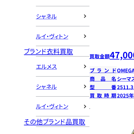
シャネル
ルイ・ヴィトン
ブランド衣料買取
47,00
買取金額
エルメス
ブランド
OMEG
商品名
シーマス
シャネル
型番
2511.3
買取時期
2025
ルイ・ヴィトン
その他ブランド品買取