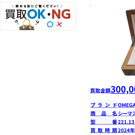
300,0
買取金額
ブランド
OMEG
商品名
シーマ
型番
221.13
買取時期
2024