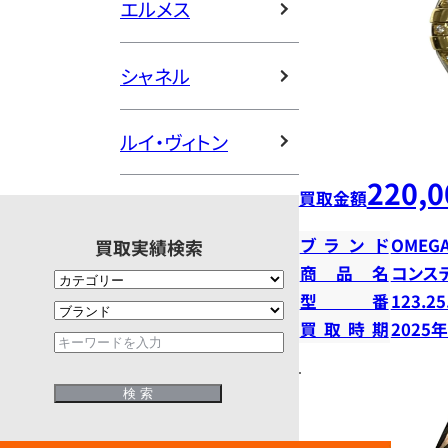
エルメス
シャネル
ルイ・ヴィトン
220,0
買取金額
ブランド
OMEG
買取実績検索
商品名
コンス
型番
123.25
買取時期
2025