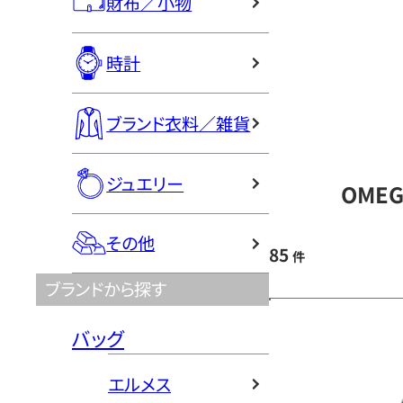
財布／小物
時計
ブランド衣料／雑貨
ジュエリー
OME
その他
85
件
ブランドから探す
バッグ
エルメス