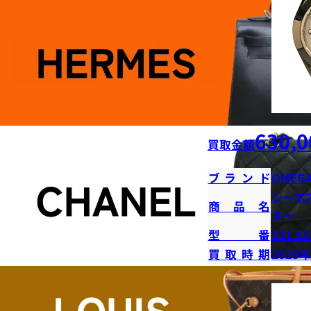
630,0
買取金額
ブランド
OMEG
シーマ
商品名
ター
型番
231.53
買取時期
2025