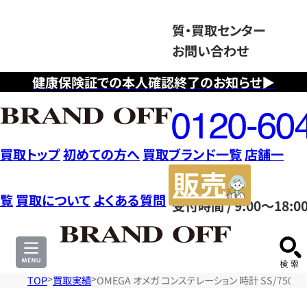
質・買取センター
お問い合わせ
健康保険証での本人確認終了のお知らせ▶
フ
リ
ー
ダ
買取トップ
初めての方へ
買取ブランド一覧
店舗一
イ
販
ヤ
売
覧
買取について
よくある質問
受付時間 / 9:00～18:0
ル
サ
0120604117
イ
ト
TOP
買取実績
OMEGA オメガ コンステレーション 時計 SS/750YG 1