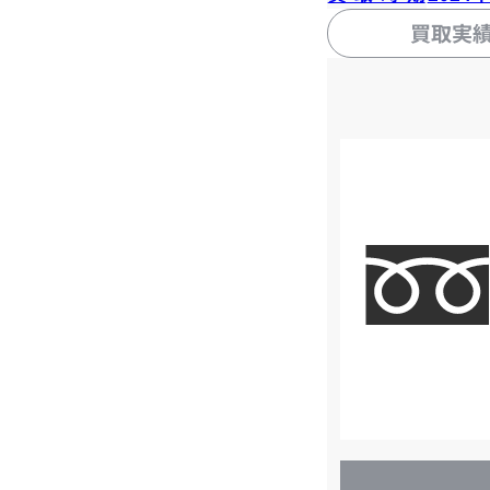
買取実
店