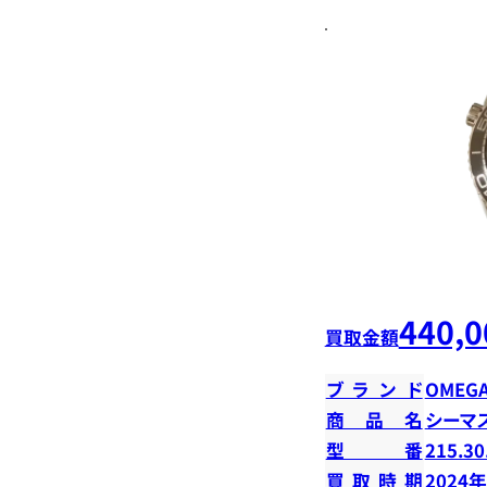
440,0
買取金額
ブランド
OMEG
商品名
シーマ
型番
215.30
買取時期
2024