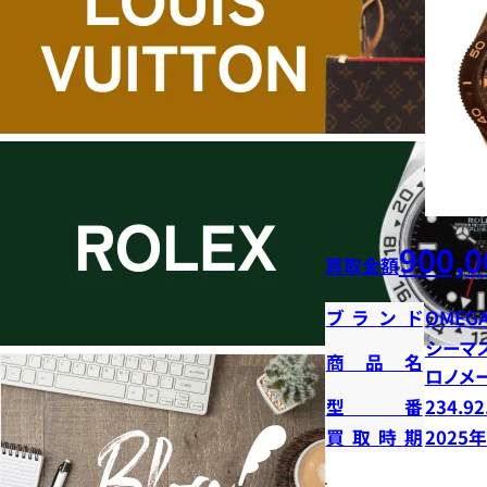
900,0
買取金額
ブランド
OMEG
シーマ
商品名
ロノメ
型番
234.92
買取時期
2025