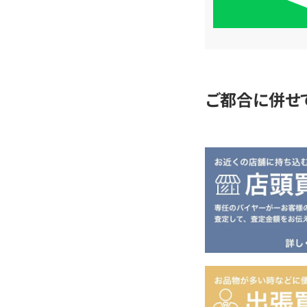
単
査
定
ご都合に併せ