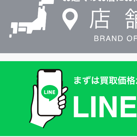
検
索
買
取
価
格
は
LINE
簡
単