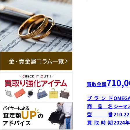
710,0
買取金額
ブランド
OMEG
商品名
シーマ
型番
210.22
買取時期
2024