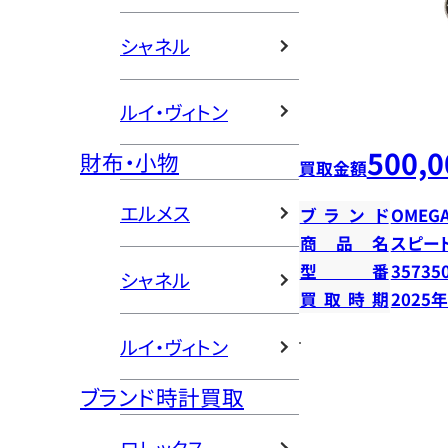
シャネル
ルイ・ヴィトン
500,0
財布・小物
買取金額
エルメス
ブランド
OMEG
商品名
スピー
型番
35735
シャネル
買取時期
2025
ルイ・ヴィトン
ブランド時計買取