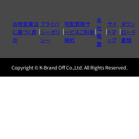
ダ
イ
会
古物営業法
プライバ
宅配買取サ
サイ
ダウン
ヤ
社
に基づく表
シーポリ
ービスご利用
トマ
ロード
ル
概
示
シー
規約
ップ
書類
0120604117
要
Copyright © K-Brand Off Co.,Ltd. All Rights Reserved.