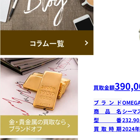
390,0
買取金額
ブランド
OMEG
商品名
シーマ
型番
232.90
買取時期
2024