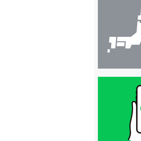
舗
検
索
買
取
価
格
は
LINE
簡