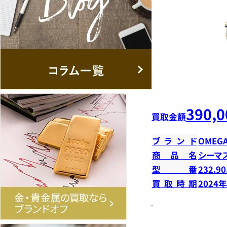
390,0
買取金額
ブランド
OMEG
商品名
シーマ
型番
232.90
買取時期
2024