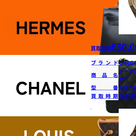
630,0
買取金額
ブランド
OMEG
シーマ
商品名
ター
型番
231.53
買取時期
2025