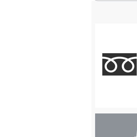
店
舗
検