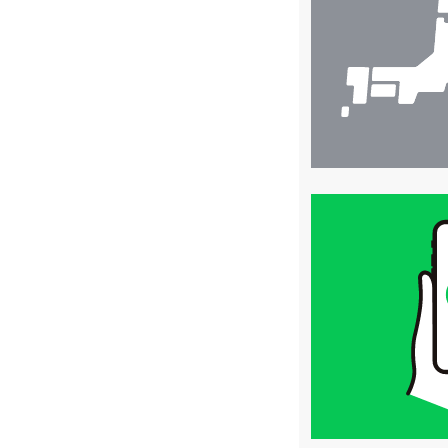
索
買
取
価
格
は
LINE
簡
単