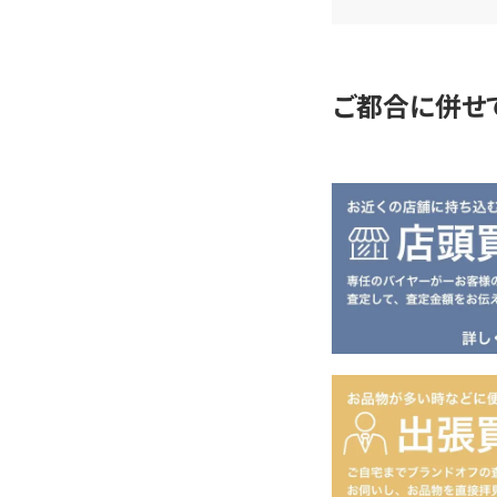
査
定
ご都合に併せ