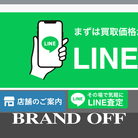
買
取
価
格
は
LINE
簡
単
査
店
定
舗
の
ご
案