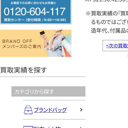
フ
リ
※買取実績の『買
ー
るものではござ
ダ
造年代、付属品
イ
ヤ
<
次の買取
ル
0120604117
買取実績を探す
カテゴリから探す
ブランドバッグ