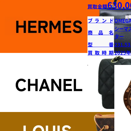
630,0
買取金額
ブランド
OMEG
シーマ
商品名
ター
型番
231.53
買取時期
2025