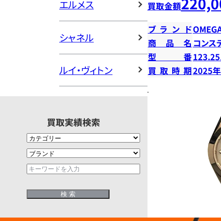
220,0
エルメス
買取金額
ブランド
OMEG
シャネル
商品名
コンス
型番
123.25
ルイ・ヴィトン
買取時期
2025
買取実績検索