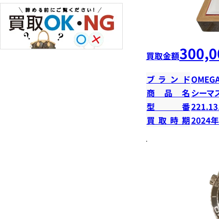
300,0
買取金額
ブランド
OMEG
商品名
シーマ
型番
221.13
買取時期
2024