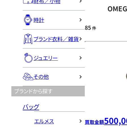
財布／小物
OME
時計
85
件
ブランド衣料／雑貨
ジュエリー
その他
ブランドから探す
バッグ
500,0
エルメス
買取金額