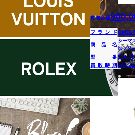
900,0
買取金額
ブランド
OMEG
シーマ
商品名
ロノメ
型番
234.92
買取時期
2025