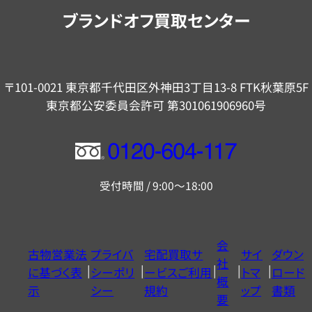
内
ブランドオフ買取センター
〒101-0021 東京都千代田区外神田3丁目13-8 FTK秋葉原5F
東京都公安委員会許可 第301061906960号
フ
リ
受付時間 / 9:00～18:00
ー
ダ
イ
会
古物営業法
プライバ
宅配買取サ
サイ
ダウン
ヤ
社
に基づく表
シーポリ
ービスご利用
トマ
ロード
ル
概
示
シー
規約
ップ
書類
0120604117
要