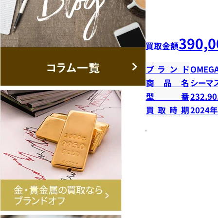
390,0
買取金額
ブランド
OMEG
商品名
シーマ
型番
232.90
買取時期
2024