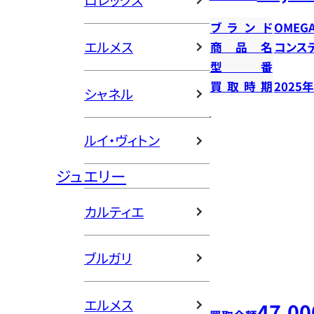
ロレックス
ブランド
OMEG
エルメス
商品名
コンス
型番
買取時期
2025
シャネル
ルイ・ヴィトン
ジュエリー
カルティエ
ブルガリ
エルメス
47,00