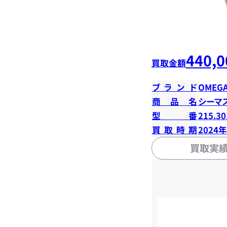
440,0
買取金額
ブランド
OMEG
商品名
シーマ
型番
215.30
買取時期
2024
買取実