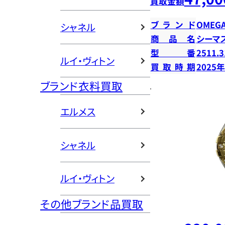
買取金額
ブランド
OMEG
シャネル
商品名
シーマス
型番
2511.3
ルイ・ヴィトン
買取時期
2025
ブランド衣料買取
エルメス
シャネル
ルイ・ヴィトン
その他ブランド品買取