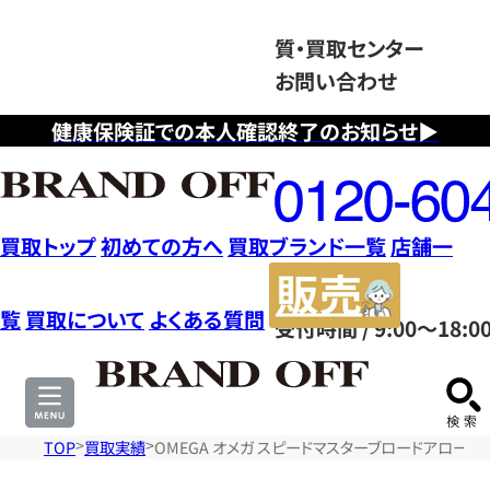
質・買取センター
お問い合わせ
健康保険証での本人確認終了のお知らせ▶
フ
リ
ー
ダ
買取トップ
初めての方へ
買取ブランド一覧
店舗一
イ
販
ヤ
売
覧
買取について
よくある質問
受付時間 / 9:00～18:0
ル
サ
0120604117
イ
ト
TOP
買取実績
OMEGA オメガ スピードマスターブロードアロー AT 321