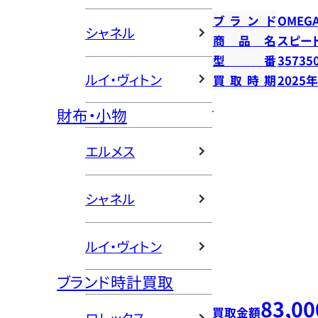
ブランド
OMEG
シャネル
商品名
スピー
型番
35735
ルイ・ヴィトン
買取時期
2025
財布・小物
エルメス
シャネル
ルイ・ヴィトン
ブランド時計買取
83,00
買取金額