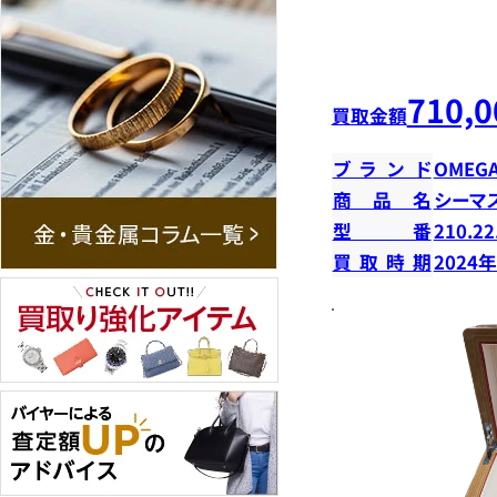
710,0
買取金額
ブランド
OMEG
商品名
シーマ
型番
210.22
買取時期
2024