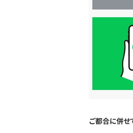
買
取
価
格
は
LINE
簡
単
査
定
ご都合に併せ