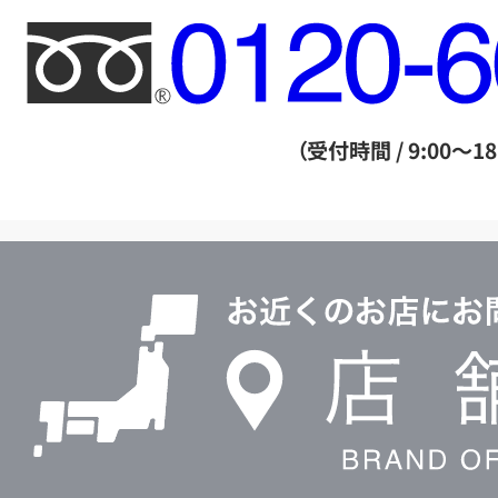
フ
リ
ー
ダ
（受付時間 / 9:00～18
イ
ヤ
ル
店
0120604117
舗
検
索