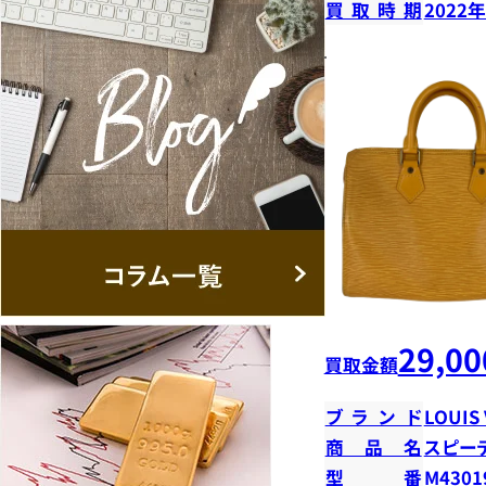
買取時期
2022
29,00
買取金額
ブランド
LOUIS
商品名
スピーデ
型番
M4301