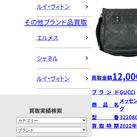
ルイ・ヴィトン
その他ブランド品買取
エルメス
シャネル
12,00
買取金額
ルイ・ヴィトン
ブランド
GUCCI
メッセ
商品名
グ
買取実績検索
型番
32208
買取時期
2022