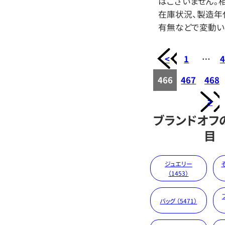
はございません。相
在庫状況、製造年
有無などで変動い
<
1
…
4
466
467
468
>
ブランドオフ
目
ジュエリー
（1453）
バッグ （5471）