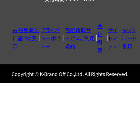
ー
ダ
イ
会
古物営業法
プライバ
宅配買取サ
サイ
ダウン
ヤ
社
に基づく表
シーポリ
ービスご利用
トマ
ロード
ル
概
示
シー
規約
ップ
書類
0120604117
要
Copyright © K-Brand Off Co.,Ltd. All Rights Reserved.