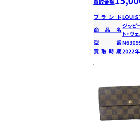
15,00
買取金額
ブランド
LOUIS
ジッピ
商品名
ト・ヴ
型番
N6309
買取時期
2022