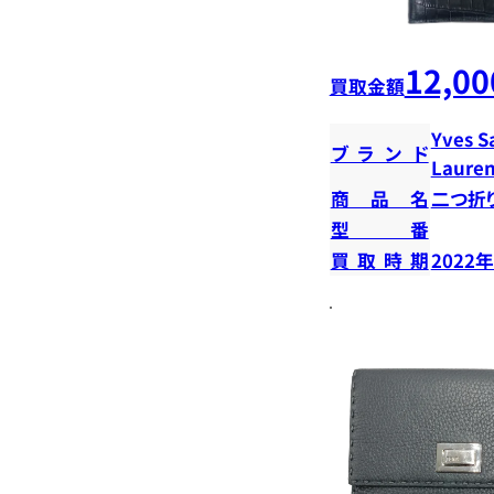
12,00
買取金額
Yves S
ブランド
Lauren
商品名
二つ折
型番
買取時期
2022