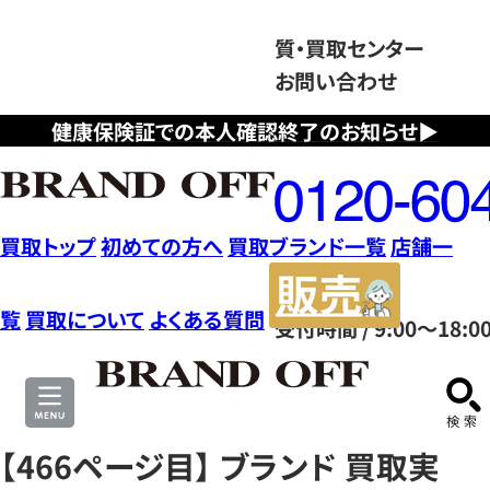
質・買取センター
お問い合わせ
健康保険証での本人確認終了のお知らせ▶
フ
リ
ー
ダ
買取トップ
初めての方へ
買取ブランド一覧
店舗一
イ
販
ヤ
売
覧
買取について
よくある質問
受付時間 / 9:00～18:0
ル
サ
0120604117
イ
ト
【466ページ目】 ブランド 買取実