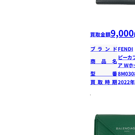
9,000
買取金額
ブランド
FENDI
ピーカ
商品名
ア W
型番
8M030
買取時期
2022