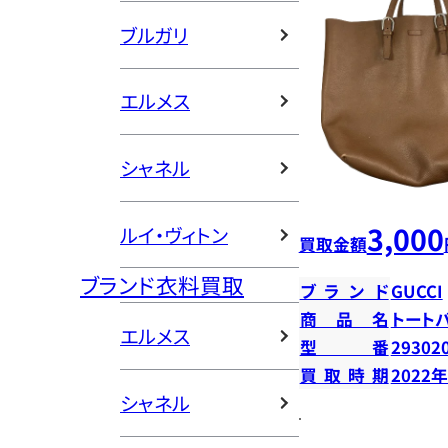
ブルガリ
エルメス
シャネル
3,000
ルイ・ヴィトン
買取金額
ブランド衣料買取
ブランド
GUCCI
商品名
トート
エルメス
型番
29302
買取時期
2022
シャネル