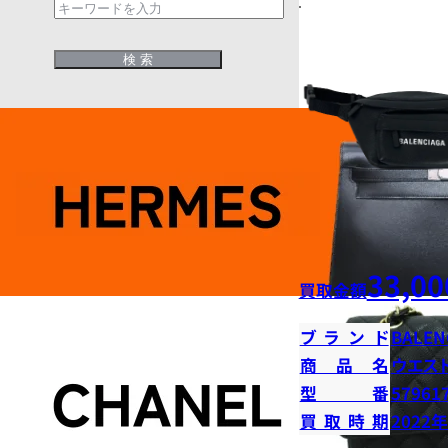
33,00
買取金額
ブランド
BALEN
商品名
ウエス
型番
57961
買取時期
2022