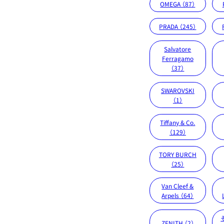
OMEGA （87）
PRADA （245）
Salvatore
Ferragamo
（37）
SWAROVSKI
（1）
Tiffany & Co.
（129）
TORY BURCH
（25）
Van Cleef &
Arpels （64）
ZENITH （2）