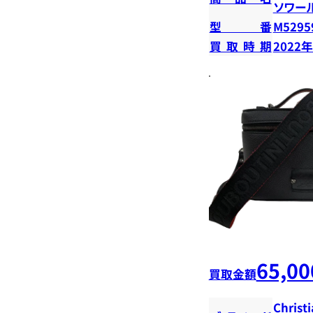
ソワー
型番
M5295
買取時期
2022
65,00
買取金額
Christ