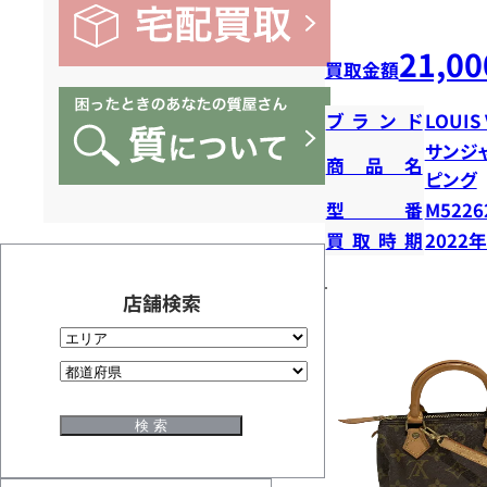
21,00
買取金額
ブランド
LOUIS
サンジ
商品名
ピング
型番
M5226
買取時期
2022
店舗検索