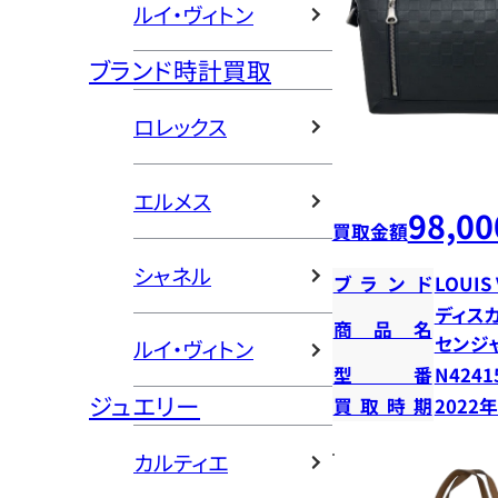
ルイ・ヴィトン
ブランド時計買取
ロレックス
エルメス
98,00
買取金額
シャネル
ブランド
LOUIS
ディスカ
商品名
センジ
ルイ・ヴィトン
型番
N4241
ジュエリー
買取時期
2022
カルティエ