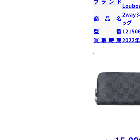
ブランド
Loubou
2way
商品名
ッグ
型番
12150
買取時期
2022