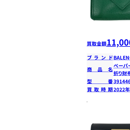
11,00
買取金額
ブランド
BALEN
ペーパ
商品名
折り財
型番
39144
買取時期
2022