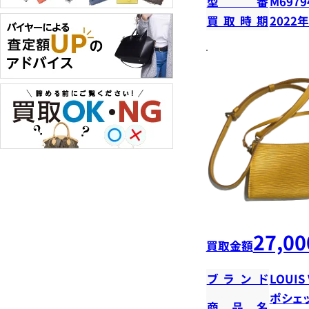
型番
M6979
買取時期
2022
27,00
買取金額
ブランド
LOUIS
ポシェ
商品名