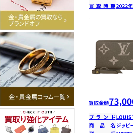
買取時期
2022
73,00
買取金額
ブランド
LOUIS
商品名
ジッピ