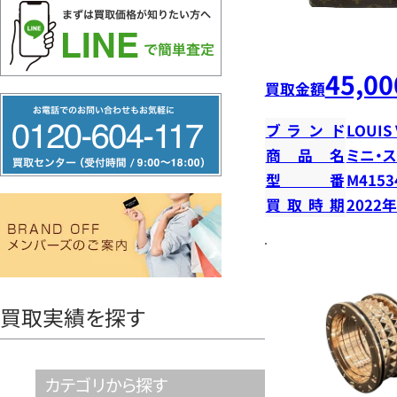
45,00
買取金額
フ
ブランド
LOUIS
リ
商品名
ミニ・
ー
型番
M4153
ダ
買取時期
2022
イ
ヤ
ル
0120604117
買取実績を探す
カテゴリから探す