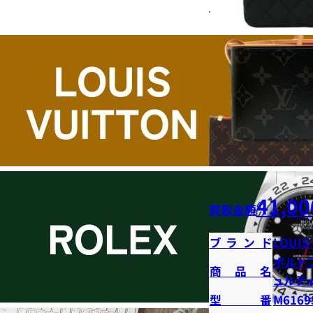
41,00
買取金額
ブランド
LOUIS
ポルト
商品名
ュルテ
型番
M6169