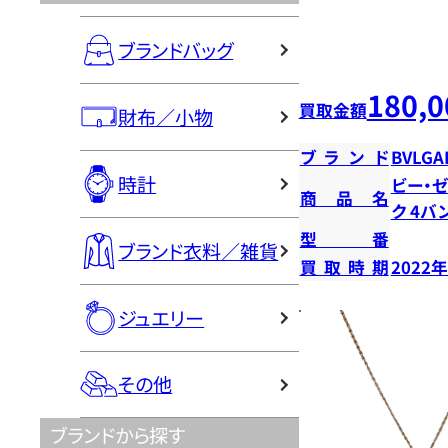
ブランドバッグ
180,0
買取金額
財布／小物
ブランド
BVLGA
時計
ビー・
商品名
ク 4バ
型番
ブランド衣料／雑貨
買取時期
2022
ジュエリー
その他
ブランドから探す