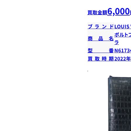
6,000
買取金額
ブランド
LOUIS
ポルト
商品名
ラ
型番
N6173
買取時期
2022