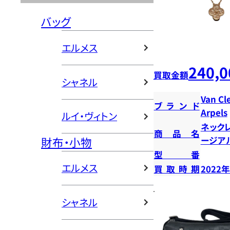
バッグ
エルメス
240,0
買取金額
シャネル
Van Cl
ブランド
Arpels
ルイ・ヴィトン
ネック
商品名
財布・小物
ージア
型番
エルメス
買取時期
2022
シャネル