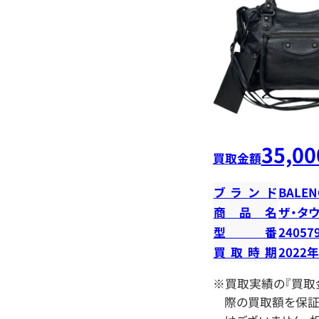
35,00
買取金額
ブランド
BALEN
商品名
ザ・タ
型番
24057
買取時期
2022
※買取実績の『買取
際の買取額を保証