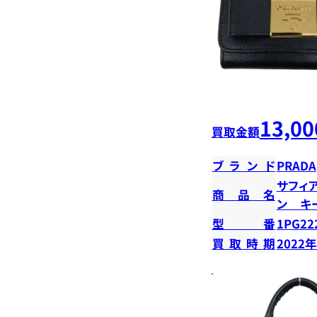
13,00
買取金額
ブランド
PRADA
サフィ
商品名
ン キ
型番
1PG22
買取時期
2022