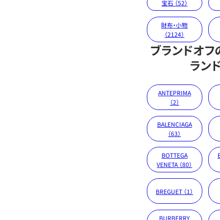
宝石 （52）
財布・小物
（2124）
ブランドオフ
ラン
ANTEPRIMA
（2）
BALENCIAGA
（63）
BOTTEGA
VENETA （80）
BREGUET （1）
BURBERRY