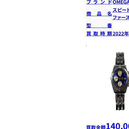
ブランド
OMEG
スピー
商品名
ファー
型番
買取時期
2022
140,0
買取金額