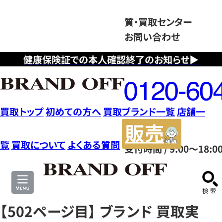
質・買取センター
お問い合わせ
健康保険証での本人確認終了のお知らせ▶
フ
リ
ー
ダ
買取トップ
初めての方へ
買取ブランド一覧
店舗一
イ
販
ヤ
売
覧
買取について
よくある質問
受付時間 / 9:00～18:0
ル
サ
0120604117
イ
ト
【502ページ目】 ブランド 買取実