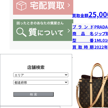
25,00
買取金額
ブランド
PRADA
商品名
ジップ
型番
1ML01
買取時期
2022
店舗検索