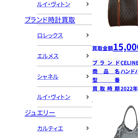
ルイ・ヴィトン
ブランド時計買取
ロレックス
15,00
買取金額
エルメス
ブランド
CELIN
商品名
ハンド
シャネル
型番
買取時期
2022
ルイ・ヴィトン
ジュエリー
カルティエ