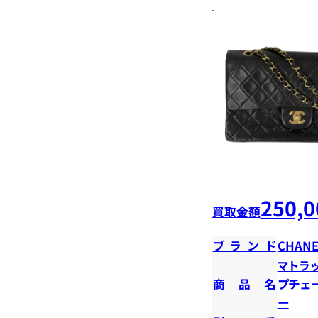
250,0
買取金額
ブランド
CHANE
マトラ
商品名
プチェ
ー