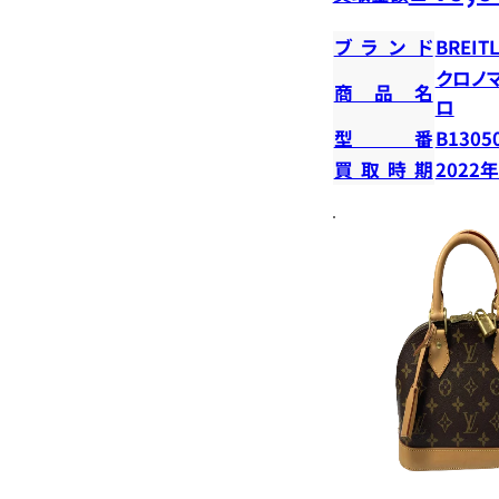
ブランド
BREIT
クロノ
商品名
ロ
型番
B1305
買取時期
2022