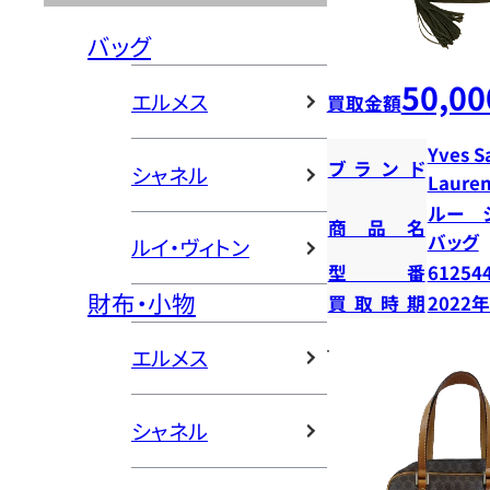
バッグ
50,00
エルメス
買取金額
Yves S
ブランド
シャネル
Lauren
ルー 
商品名
バッグ
ルイ・ヴィトン
型番
61254
財布・小物
買取時期
2022
エルメス
シャネル