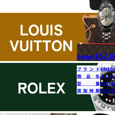
162,0
買取金額
ブランド
OMEG
商品名
スピー
型番
35233
買取時期
2022