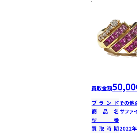
50,00
買取金額
ブランド
その他
商品名
サファ
型番
買取時期
2022