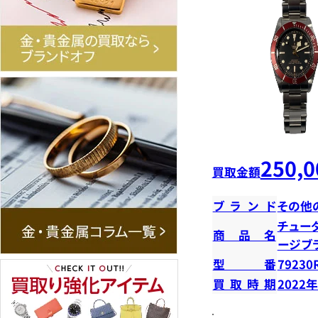
250,0
買取金額
ブランド
その他
チュー
商品名
ージブ
型番
79230
買取時期
2022