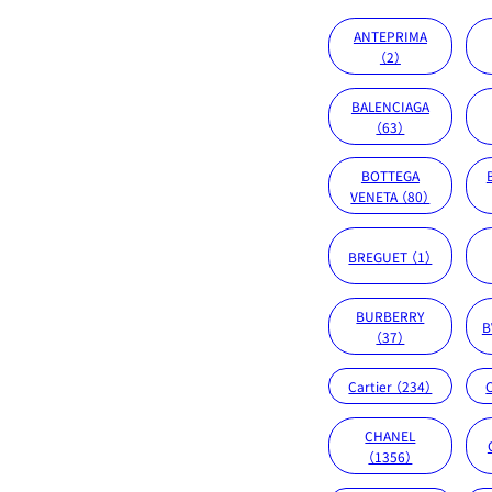
ANTEPRIMA
（2）
BALENCIAGA
（63）
BOTTEGA
VENETA （80）
BREGUET （1）
BURBERRY
B
（37）
Cartier （234）
CHANEL
（1356）