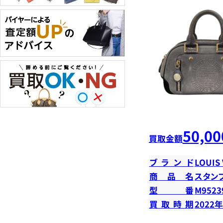
50,00
買取金額
ブランド
LOUIS
商品名
スタン
型番
M9523
買取時期
2022