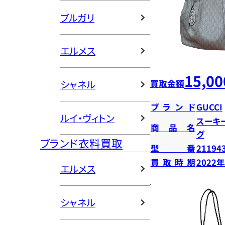
ブルガリ
エルメス
15,00
買取金額
シャネル
ブランド
GUCCI
ルイ・ヴィトン
スーキ
商品名
グ
ブランド衣料買取
型番
21194
買取時期
2022
エルメス
シャネル