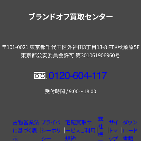
案
内
ブランドオフ買取センター
〒101-0021 東京都千代田区外神田3丁目13-8 FTK秋葉原5F
東京都公安委員会許可 第301061906960号
フ
リ
受付時間 / 9:00～18:00
ー
ダ
イ
会
古物営業法
プライバ
宅配買取サ
サイ
ダウン
ヤ
社
に基づく表
シーポリ
ービスご利用
トマ
ロード
ル
概
示
シー
規約
ップ
書類