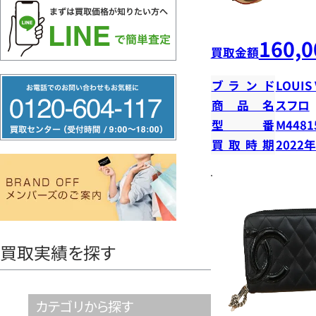
160,0
買取金額
フ
ブランド
LOUIS
リ
商品名
スフロ
型番
M4481
ー
買取時期
2022
ダ
イ
ヤ
ル
0120604117
買取実績を探す
カテゴリから探す