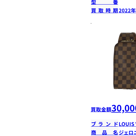
型番
買取時期
2022
30,00
買取金額
ブランド
LOUIS
商品名
ジェロ