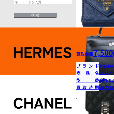
7,500
買取金額
ブランド
PRADA
商品名
コンパ
型番
1MH02
買取時期
2022