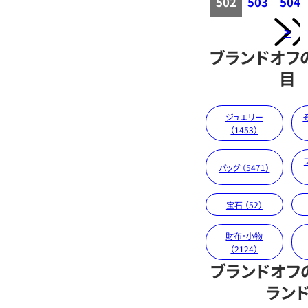
502
503
504
>
ブランドオフ
目
ジュエリー
（1453）
バッグ （5471）
宝石 （52）
財布・小物
（2124）
ブランドオフ
ラン