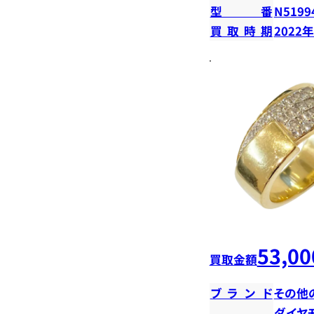
型番
N5199
買取時期
2022
53,00
買取金額
ブランド
その他
ダイヤ