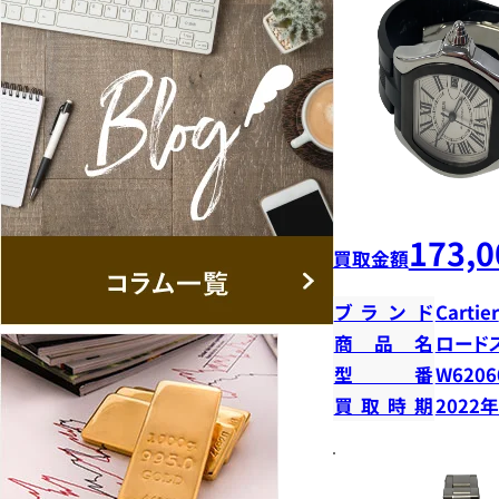
173,0
買取金額
ブランド
Cartier
商品名
ロード
型番
W6206
買取時期
2022