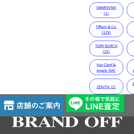
SWAROVSKI
（1）
Tiffany & Co.
（129）
TORY BURCH
（25）
Van Cleef &
Arpels （64）
ZENITH （2）
店
舗
の
ご