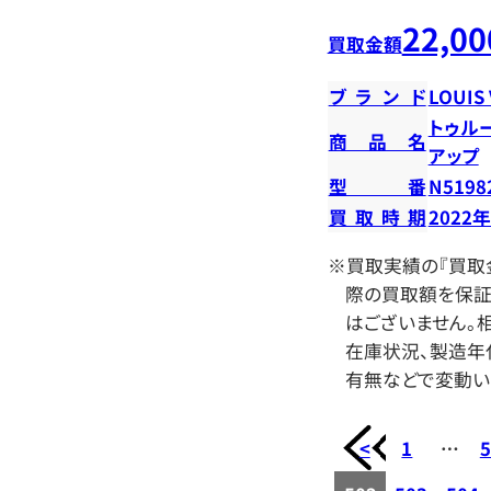
22,00
買取金額
ブランド
LOUIS
トゥル
商品名
アップ
型番
N5198
買取時期
2022
※買取実績の『買取
際の買取額を保証
はございません。相
在庫状況、製造年
有無などで変動い
<
1
…
5