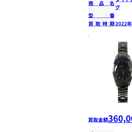
商品名
グ
型番
買取時期
2022
360,0
買取金額