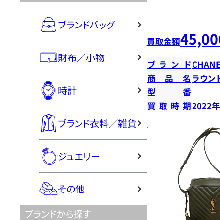
ブランドバッグ
45,00
買取金額
財布／小物
ブランド
CHANE
商品名
ラウン
時計
型番
買取時期
2022
ブランド衣料／雑貨
ジュエリー
その他
ブランドから探す