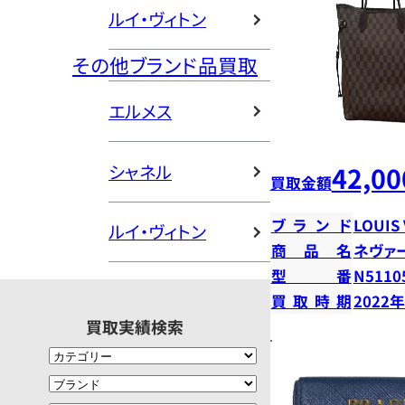
ルイ・ヴィトン
その他ブランド品買取
エルメス
シャネル
42,00
買取金額
ブランド
LOUIS
ルイ・ヴィトン
商品名
ネヴァ
型番
N5110
買取時期
2022
買取実績検索