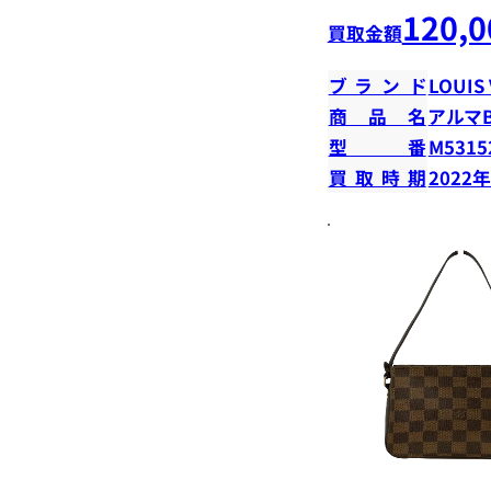
120,0
買取金額
ブランド
LOUIS
商品名
アルマB
型番
M5315
買取時期
2022