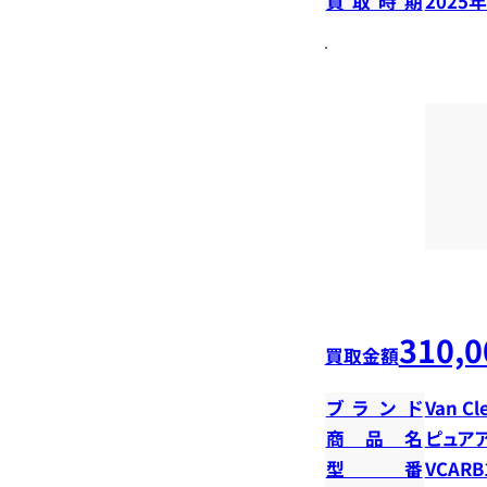
買取時期
2025
310,0
買取金額
ブランド
Van Cl
商品名
ピュア
型番
VCARB