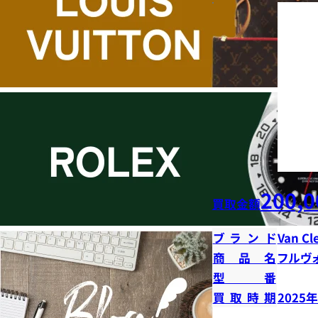
200,0
買取金額
ブランド
Van Cl
商品名
フルヴ
型番
買取時期
2025