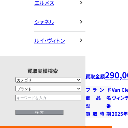
エルメス
シャネル
ルイ・ヴィトン
買取実績検索
290,0
買取金額
ブランド
Van Cl
商品名
ヴィン
型番
買取時期
2025