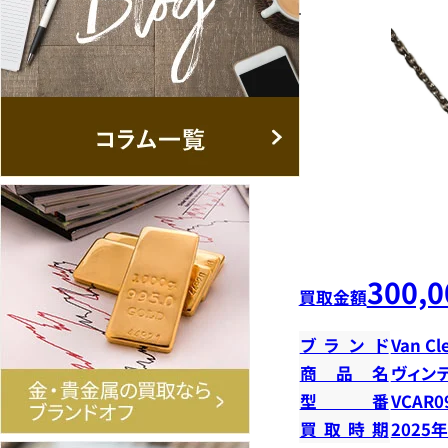
300,0
買取金額
ブランド
Van Cl
商品名
ヴィン
型番
VCAR0
買取時期
2025