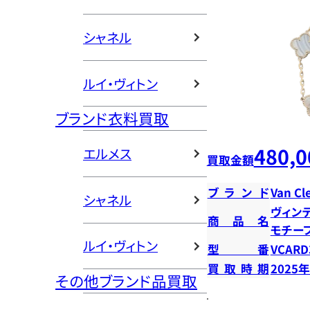
シャネル
ルイ・ヴィトン
ブランド衣料買取
480,0
エルメス
買取金額
ブランド
Van Cl
シャネル
ヴィン
商品名
モチー
ルイ・ヴィトン
型番
VCARD
買取時期
2025
その他ブランド品買取