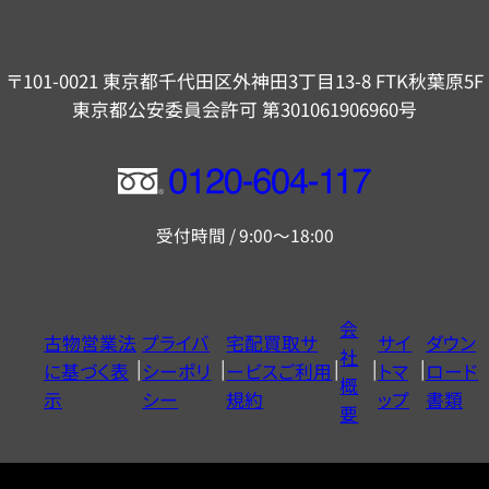
〒101-0021 東京都千代田区外神田3丁目13-8 FTK秋葉原5F
東京都公安委員会許可 第301061906960号
フ
リ
受付時間 / 9:00～18:00
ー
ダ
イ
会
古物営業法
プライバ
宅配買取サ
サイ
ダウン
ヤ
社
に基づく表
シーポリ
ービスご利用
トマ
ロード
ル
概
示
シー
規約
ップ
書類
0120604117
要