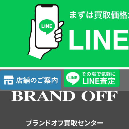
買
取
価
格
は
LINE
簡
単
査
店
定
舗
の
ご
案
内
ブランドオフ買取センター