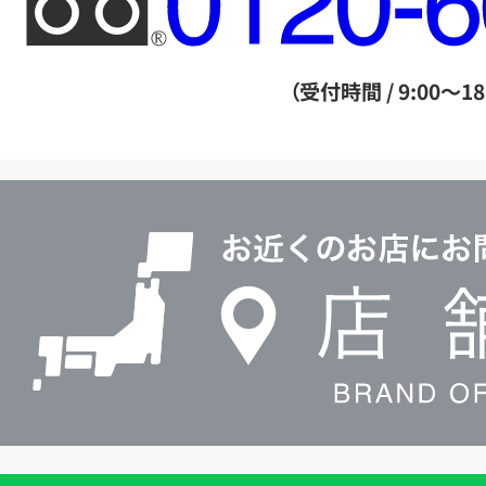
リ
ー
ダ
（受付時間 / 9:00～18
イ
ヤ
ル
店
0120604117
舗
検
索