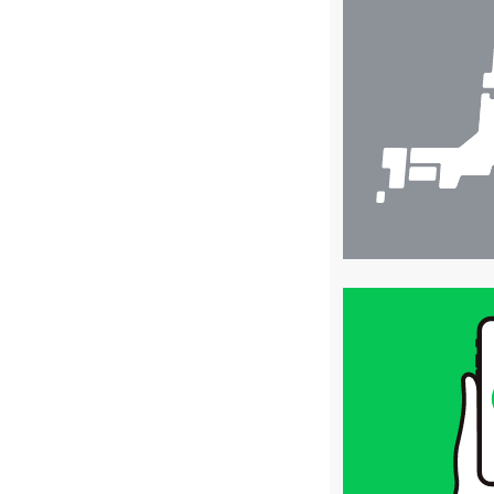
店
舗
検
索
買
取
価
格
は
LINE