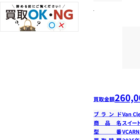
260,0
買取金額
ブランド
Van Cl
商品名
スイー
型番
VCARN