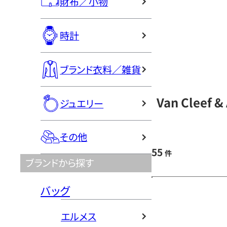
財布／小物
時計
ブランド衣料／雑貨
Van Cleef
ジュエリー
その他
55
件
ブランドから探す
バッグ
エルメス