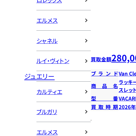
ロレックス
エルメス
シャネル
280,0
買取金額
ルイ・ヴィトン
ブランド
Van Cl
ジュエリー
ラッキ
商品名
スレッ
カルティエ
型番
VACAR
買取時期
2026
ブルガリ
エルメス