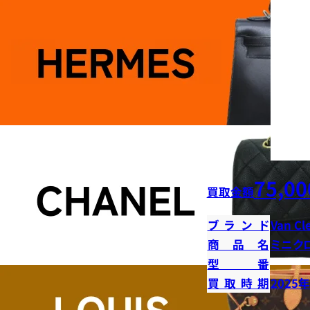
75,00
買取金額
ブランド
Van Cl
商品名
ミニク
型番
買取時期
2025