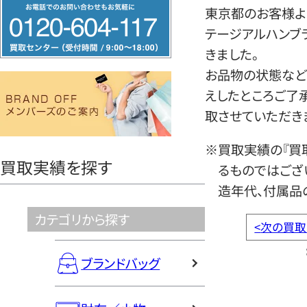
フ
東京都のお客様より
リ
テージアルハンブ
ー
きました。
ダ
お品物の状態など
イ
えしたところご了
ヤ
取させていただき
ル
0120604117
※買取実績の『買
買取実績を探す
るものではござ
造年代、付属品
カテゴリから探す
<
次の買取
ブランドバッグ