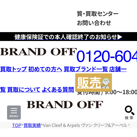
質・買取センター
お問い合わせ
健康保険証での本人確認終了のお知らせ▶
フ
リ
ー
ダ
買取トップ
初めての方へ
買取ブランド一覧
店舗一
イ
販
ヤ
売
覧
買取について
よくある質問
受付時間 / 9:00～18:0
ル
サ
0120604117
イ
ト
TOP
買取実績
Van Cleef & Arpels ヴァン クリーフ&アーペ