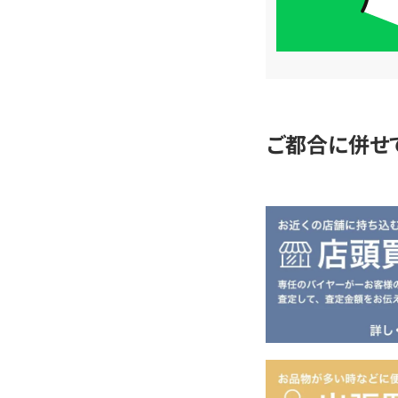
簡
単
査
定
ご都合に併せ