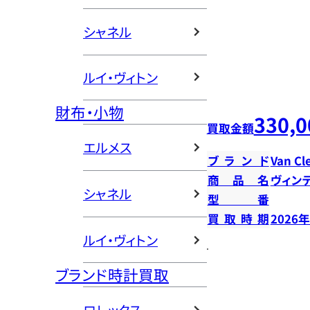
シャネル
ルイ・ヴィトン
財布・小物
330,0
買取金額
エルメス
ブランド
Van Cl
商品名
ヴィン
シャネル
型番
買取時期
2026
ルイ・ヴィトン
ブランド時計買取