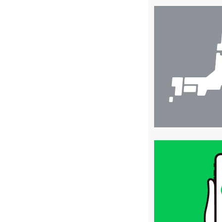
店
舗
検
索
買
取
価
格
は