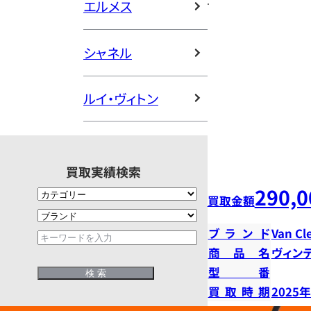
エルメス
シャネル
ルイ・ヴィトン
買取実績検索
290,0
買取金額
ブランド
Van Cl
商品名
ヴィン
型番
買取時期
2025