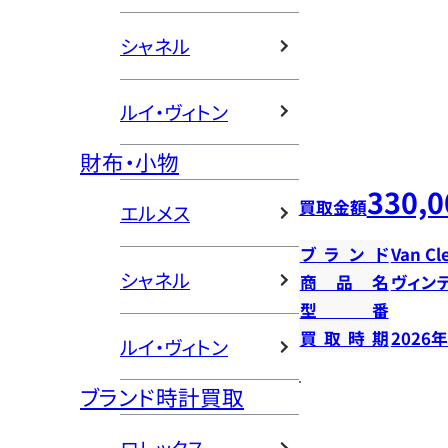
シャネル
ルイ・ヴィトン
財布・小物
330,0
買取金額
エルメス
ブランド
Van Cl
シャネル
商品名
ヴィン
型番
買取時期
2026
ルイ・ヴィトン
ブランド時計買取