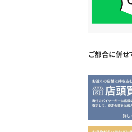
LINE
簡
単
査
定
ご都合に併せ