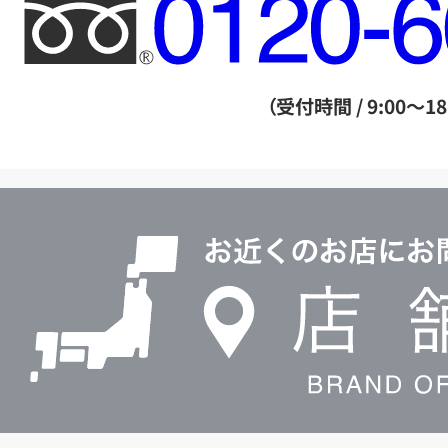
フ
リ
ー
ダ
（受付時間 / 9:00～18
イ
ヤ
ル
店
0120604117
舗
検
索