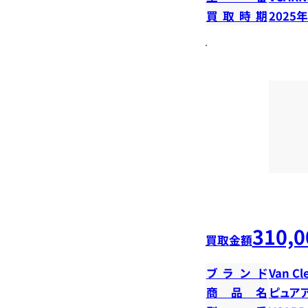
買取時期
2025
310,0
買取金額
ブランド
Van Cl
商品名
ピュア