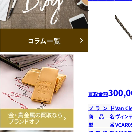
300,0
買取金額
ブランド
Van Cl
商品名
ヴィン
型番
VCAR0