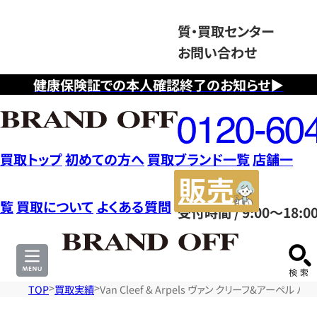
質・買取センター
お問い合わせ
健康保険証での本人確認終了のお知らせ▶
フ
リ
ー
ダ
買取トップ
初めての方へ
買取ブランド一覧
店舗一
イ
販
ヤ
売
覧
買取について
よくある質問
受付時間 / 9:00～18:0
ル
サ
0120604117
イ
ト
TOP
買取実績
Van Cleef & Arpels ヴァン クリーフ&アーペ