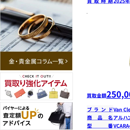
買取時期
2025
250,0
買取金額
ブランド
Van Cl
商品名
アルハ
型番
VCARA