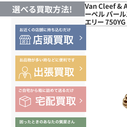
Van Cleef 
選べる買取方法!
ーペル パール
エリー 750Y