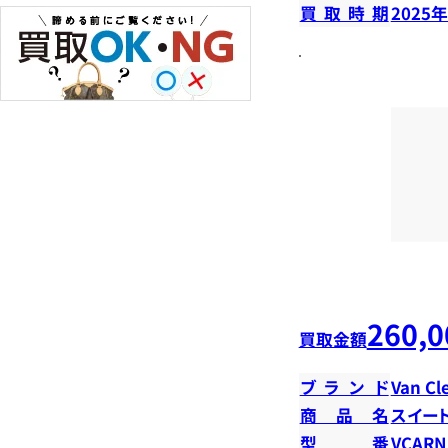
買取時期
2025
260,0
買取金額
ブランド
Van Cl
商品名
スイー
型番
VCARN