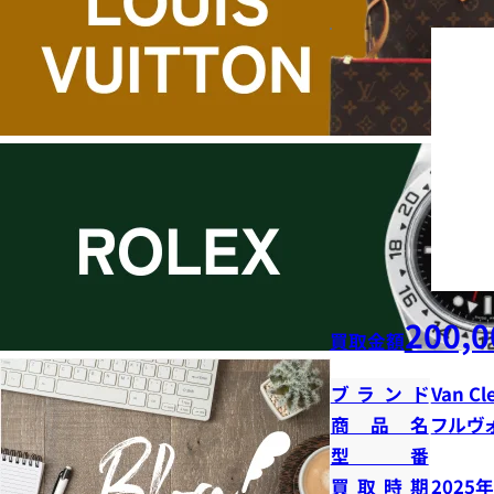
200,0
買取金額
ブランド
Van Cl
商品名
フルヴ
型番
買取時期
2025