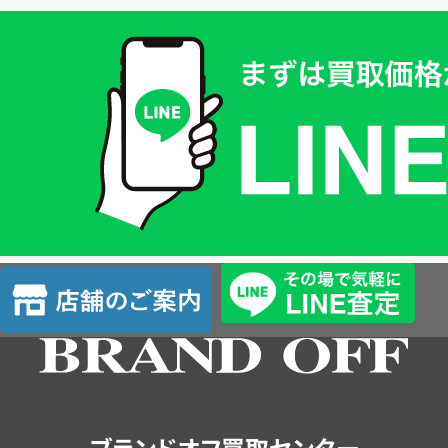
買
取
価
格
は
LINE
簡
単
査
店
定
舗
の
ご
案
内
ブランドオフ買取センター