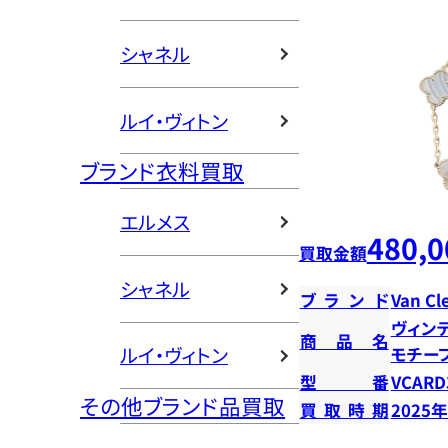
シャネル
ルイ・ヴィトン
ブランド衣料買取
エルメス
480,0
買取金額
シャネル
ブランド
Van Cl
ヴィン
商品名
ルイ・ヴィトン
モチー
型番
VCARD
その他ブランド品買取
買取時期
2025