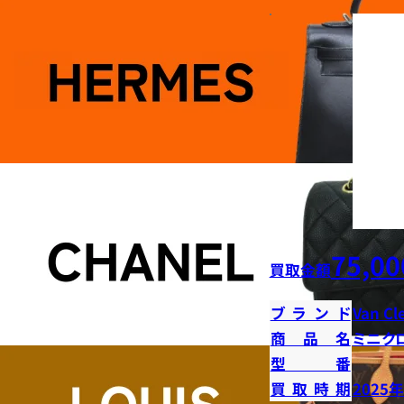
75,00
買取金額
ブランド
Van Cl
商品名
ミニク
型番
買取時期
2025