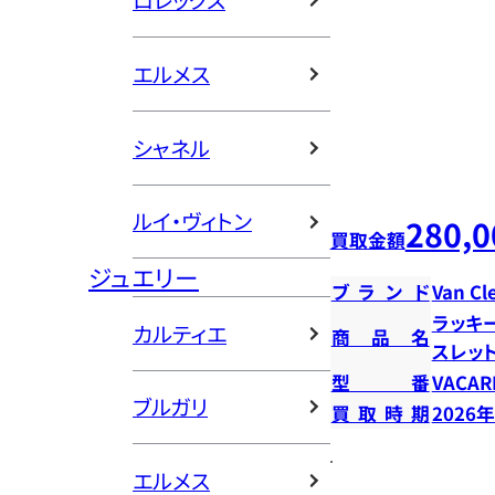
ロレックス
エルメス
シャネル
ルイ・ヴィトン
280,0
買取金額
ジュエリー
ブランド
Van Cl
ラッキ
カルティエ
商品名
スレッ
型番
VACAR
ブルガリ
買取時期
2026
エルメス