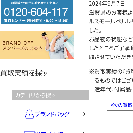
フ
2024年9月7日
リ
滋賀県のお客様より
ー
ルスモールペルレ
ダ
した。
イ
お品物の状態など
ヤ
したところご了承
ル
取させていただき
0120604117
※買取実績の『買
買取実績を探す
るものではござ
造年代、付属品
カテゴリから探す
<
次の買取
ブランドバッグ