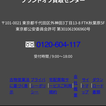
〒101-0021 東京都千代田区外神田3丁目13-8 FTK秋葉原5F
東京都公安委員会許可 第301061906960号
フ
リ
受付時間 / 9:00～18:00
ー
ダ
イ
会
古物営業法
プライバ
宅配買取サ
サイ
ダウン
ヤ
社
に基づく表
シーポリ
ービスご利用
トマ
ロード
ル
概
示
シー
規約
ップ
書類
0120604117
要