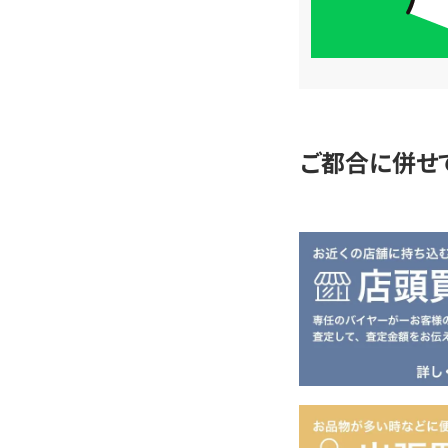
簡
単
査
定
ご都合に併せ