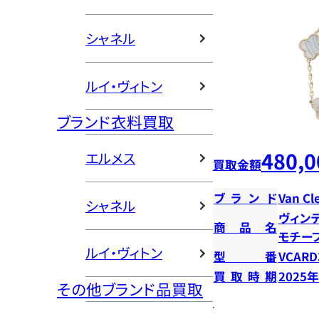
シャネル
ルイ・ヴィトン
ブランド衣料買取
480,0
エルメス
買取金額
ブランド
Van Cl
シャネル
ヴィン
商品名
モチー
ルイ・ヴィトン
型番
VCARD
買取時期
2025
その他ブランド品買取