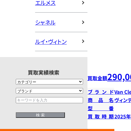
エルメス
シャネル
ルイ・ヴィトン
買取実績検索
290,0
買取金額
ブランド
Van Cl
商品名
ヴィン
型番
買取時期
2025