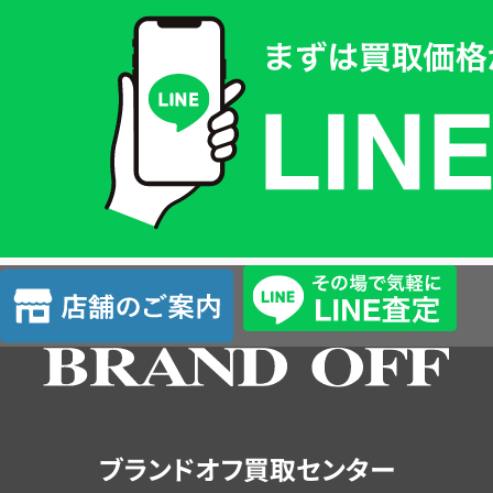
買
取
価
格
は
LINE
簡
単
査
店
定
舗
の
ご
案
内
ブランドオフ買取センター