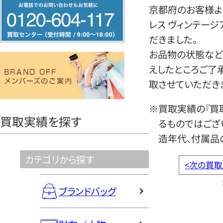
フ
京都府のお客様より
リ
レス ヴィンテー
ー
だきました。
ダ
お品物の状態など
イ
えしたところご了
ヤ
取させていただき
ル
0120604117
※買取実績の『買
買取実績を探す
るものではござ
造年代、付属品
カテゴリから探す
<
次の買取
ブランドバッグ