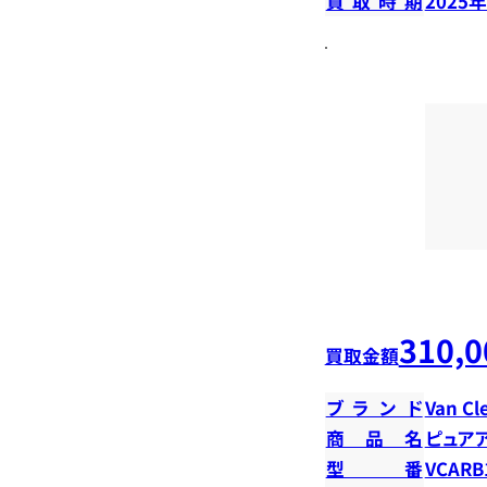
買取時期
2025
310,0
買取金額
ブランド
Van Cl
商品名
ピュア
型番
VCARB