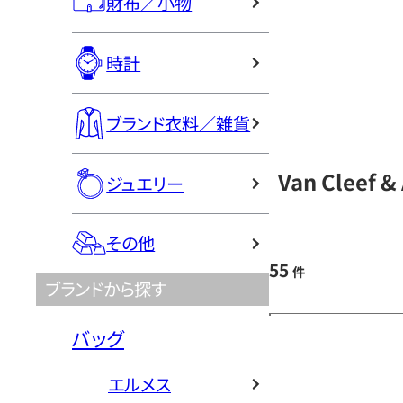
財布／小物
時計
ブランド衣料／雑貨
Van Cleef
ジュエリー
その他
55
件
ブランドから探す
バッグ
エルメス