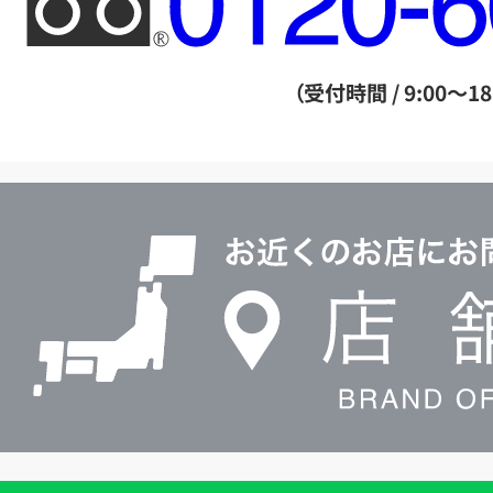
リ
ー
ダ
（受付時間 / 9:00～18
イ
ヤ
ル
店
0120604117
舗
検
索