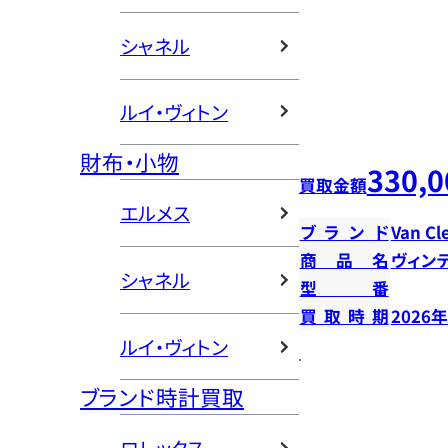
シャネル
ルイ・ヴィトン
財布・小物
330,0
買取金額
エルメス
ブランド
Van Cl
商品名
ヴィン
シャネル
型番
買取時期
2026
ルイ・ヴィトン
ブランド時計買取