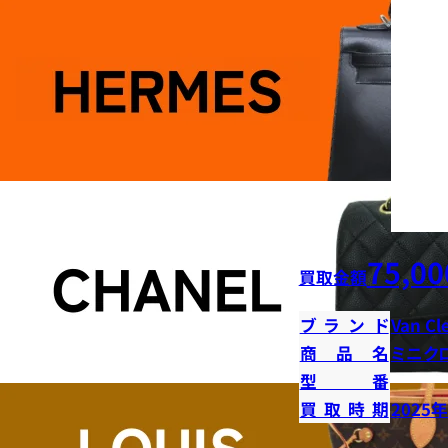
75,00
買取金額
ブランド
Van Cl
商品名
ミニク
型番
買取時期
2025