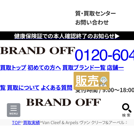
質・買取センター
お問い合わせ
健康保険証での本人確認終了のお知らせ▶
フ
リ
ー
ダ
買取トップ
初めての方へ
買取ブランド一覧
店舗一
イ
販
ヤ
売
覧
買取について
よくある質問
受付時間 / 9:00～18:0
ル
サ
0120604117
イ
ト
TOP
買取実績
Van Cleef & Arpels ヴァン クリーフ&アーペ