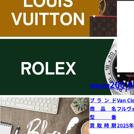
200,0
買取金額
ブランド
Van Cl
商品名
フルヴ
型番
買取時期
2025