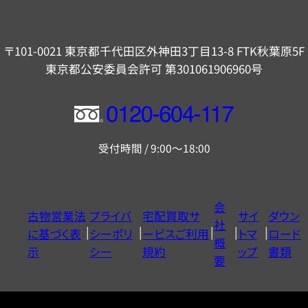
〒101-0021 東京都千代田区外神田3丁目13-8 FTK秋葉原5F
東京都公安委員会許可 第301061906960号
フ
リ
受付時間 / 9:00～18:00
ー
ダ
イ
会
古物営業法
プライバ
宅配買取サ
サイ
ダウン
ヤ
社
に基づく表
シーポリ
ービスご利用
トマ
ロード
ル
概
示
シー
規約
ップ
書類
0120604117
要