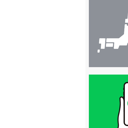
店
舗
検
索
買
取
価
格
は
LINE