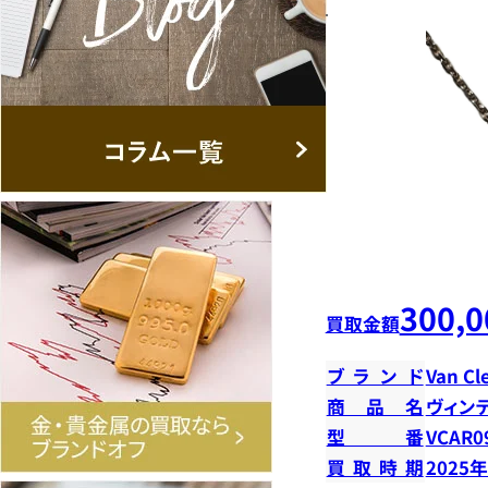
300,0
買取金額
ブランド
Van Cl
商品名
ヴィン
型番
VCAR0
買取時期
2025