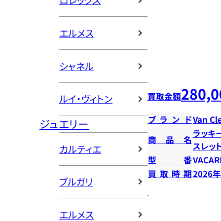
ロレックス
エルメス
シャネル
280,0
買取金額
ルイ・ヴィトン
ブランド
Van Cl
ジュエリー
ラッキ
商品名
スレッ
カルティエ
型番
VACAR
買取時期
2026
ブルガリ
エルメス