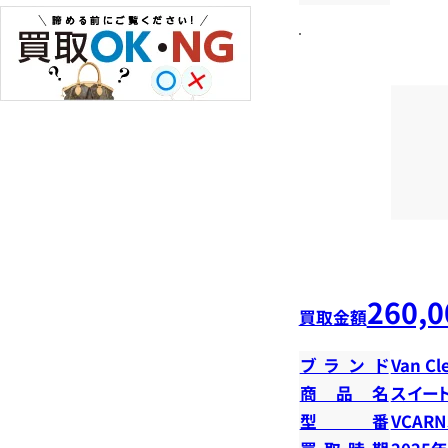
260,0
買取金額
ブランド
Van Cl
商品名
スイー
型番
VCARN