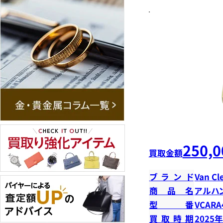
250,0
買取金額
ブランド
Van Cl
商品名
アルハ
型番
VCARA
買取時期
2025