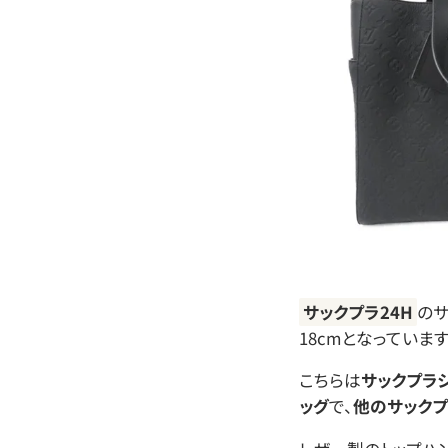
サックプラ24H
のサ
18cmとなっています
こちらは
サックプラ
ッグ
で、
他のサックプ