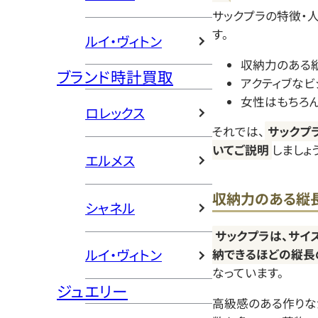
サックプラの特徴・
す。
ルイ・ヴィトン
収納力のある
ブランド時計買取
アクティブな
女性はもちろ
ロレックス
それでは、
サックプ
いてご説明
しましょう
エルメス
収納力のある縦
シャネル
サックプラは、サイ
ルイ・ヴィトン
納できるほどの縦長
なっています。
ジュエリー
高級感のある作りな