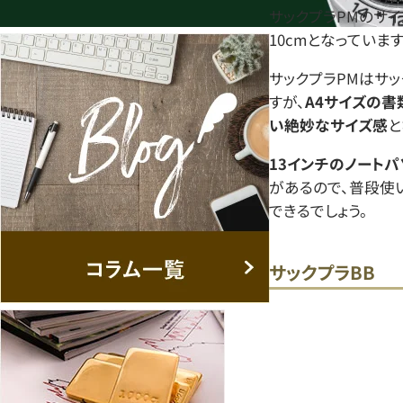
サックプラPMのサイ
10cmとなっています
サックプラPMはサ
すが、
A4サイズの
い絶妙なサイズ感
と
13インチのノート
があるので、普段使
できるでしょう。
サックプラBB