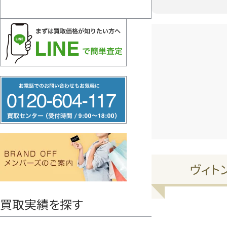
フ
リ
ー
ダ
イ
ヤ
ヴィト
ル
0120604117
買取実績を探す