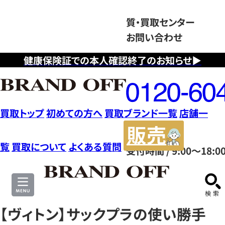
質・買取センター
お問い合わせ
健康保険証での本人確認終了のお知らせ▶
フ
リ
ー
ダ
買取トップ
初めての方へ
買取ブランド一覧
店舗一
イ
販
ヤ
売
覧
買取について
よくある質問
受付時間 / 9:00～18:0
ル
サ
0120604117
イ
ト
【ヴィトン】サックプラの使い勝手