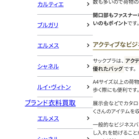
数も多いので荷物の
カルティエ
開口部もファスナー
いのもポイント
です
ブルガリ
アクティブなビジ
エルメス
サックプラは、
アク
シャネル
優れたバッグ
です。
A4サイズ以上の荷
ルイ・ヴィトン
歩く際にも便利です
ブランド衣料買取
展示会などでカタロ
くさんのアイテムを
エルメス
一般的なビジネスバ
し入れを妨げること