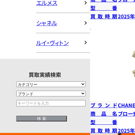
エルメス
型番
買取時期
2025
シャネル
ルイ・ヴィトン
買取実績検索
ブランド
CHANE
商品名
ブロー
型番
買取時期
2025