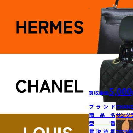
5,000
買取金額
ブランド
CHANE
商品名
サング
型番
買取時期
2025