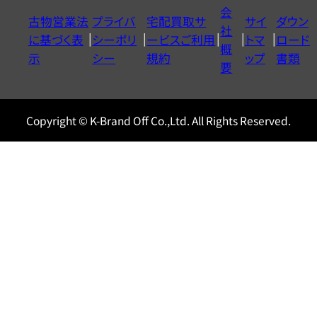
イ
会
古物営業法
プライバ
宅配買取サ
サイ
ダウン
ヤ
社
に基づく表
シーポリ
ービスご利用
トマ
ロード
ル
概
示
シー
規約
ップ
書類
0120604117
要
Copyright © K-Brand Off Co.,Ltd. All Rights Reserved.