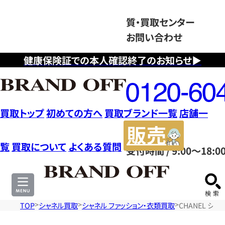
質・買取センター
お問い合わせ
健康保険証での本人確認終了のお知らせ▶
フ
リ
ー
ダ
買取トップ
初めての方へ
買取ブランド一覧
店舗一
イ
販
ヤ
売
覧
買取について
よくある質問
受付時間 / 9:00～18:0
ル
サ
0120604117
イ
ト
TOP
シャネル買取
シャネル ファッション・衣類買取
CHANEL シ