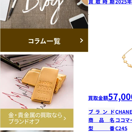
買取時期
2025
57,00
買取金額
ブランド
CHANE
商品名
ココマ
型番
C24S