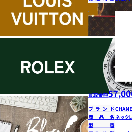
57,00
買取金額
ブランド
CHANE
商品名
ネック
型番