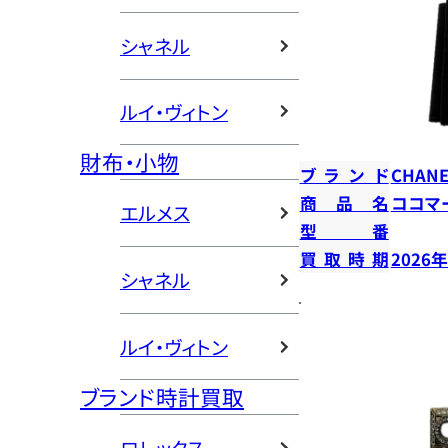
シャネル
ルイ・ヴィトン
財布・小物
ブランド
CHANE
商品名
ココマ
エルメス
型番
買取時期
2026
シャネル
ルイ・ヴィトン
ブランド時計買取