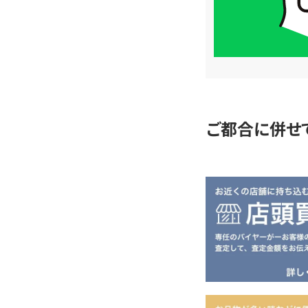
LINE
簡
単
査
定
ご都合に併せ