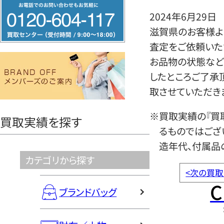
フ
2024年6月29日
リ
滋賀県のお客様よ
ー
査定をご依頼いた
ダ
お品物の状態など
イ
したところご了承
ヤ
取させていただき
ル
0120604117
※買取実績の『買
買取実績を探す
るものではござ
造年代、付属品
カテゴリから探す
<
次の買取
C
ブランドバッグ