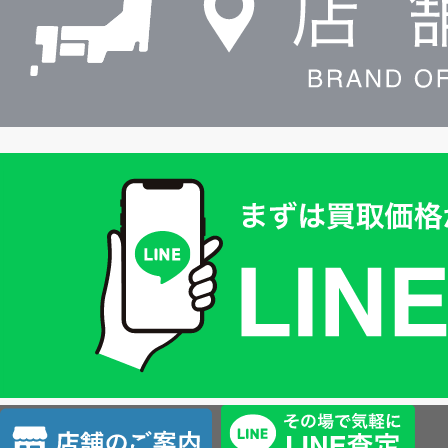
買
取
価
格
は
LINE
簡
単
査
店
定