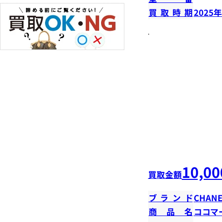
買取時期
2025
10,00
買取金額
ブランド
CHANE
商品名
ココマ