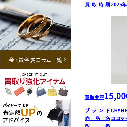
買取時期
2025
15,00
買取金額
ブランド
CHANE
商品名
ココマ
型番