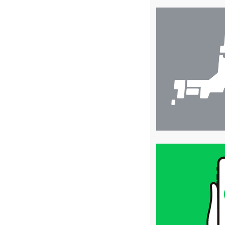
店
舗
検
索
買
取
価
格
は