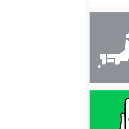
店
舗
検
索
買
取
価
格