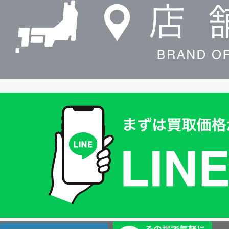
索
買
取
価
格
は
LINE
簡
単
査