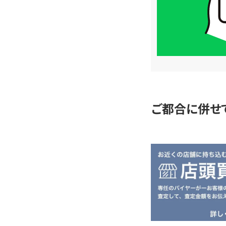
は
LINE
簡
単
査
定
ご都合に併せ