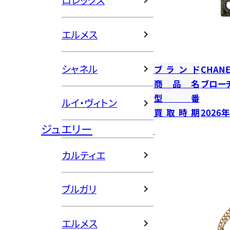
ロレックス
エルメス
シャネル
ブランド
CHANE
商品名
ブロー
型番
ルイ・ヴィトン
買取時期
2026
ジュエリー
カルティエ
ブルガリ
エルメス