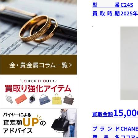
型番
C24S
買取時期
2025
15,00
買取金額
ブランド
CHANE
商品名
ココマ