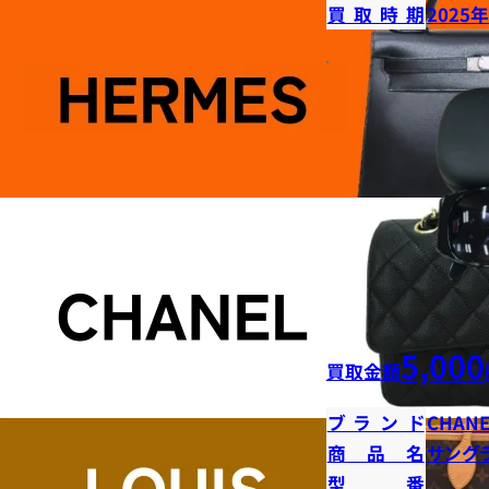
買取時期
2025
5,000
買取金額
ブランド
CHANE
商品名
サング
型番