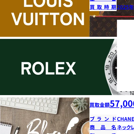
買取時期
2025
57,00
買取金額
ブランド
CHANE
商品名
ネック