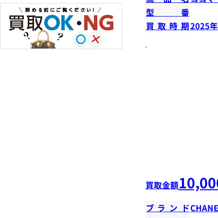
型番
買取時期
2025
10,00
買取金額
ブランド
CHANE