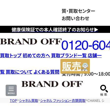
質・買取センター
お問い合わせ
健康保険証での本人確認終了のお知らせ▶
フ
リ
ー
ダ
買取トップ
初めての方へ
買取ブランド一覧
店舗一
イ
販
ヤ
売
覧
買取について
よくある質問
受付時間 / 9:00～18:0
ル
サ
0120604117
イ
ト
TOP
シャネル買取
シャネル ファッション・衣類買取
CHANEL シ