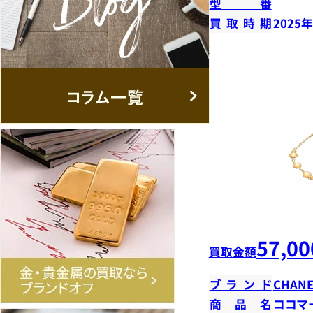
型番
買取時期
2025
57,00
買取金額
ブランド
CHANE
商品名
ココマ