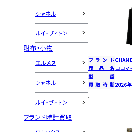
シャネル
ルイ・ヴィトン
財布・小物
ブランド
CHANE
エルメス
商品名
ココマ
型番
シャネル
買取時期
2026
ルイ・ヴィトン
ブランド時計買取