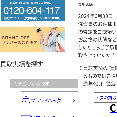
フ
買取店舗
リ
2024年6月30日
ー
滋賀県のお客様よ
ダ
の査定をご依頼い
イ
お品物の状態など
ヤ
したところご了承
ル
取させていただき
0120604117
買取実績を探す
※買取実績の『買
るものではござ
カテゴリから探す
造年代、付属品
<
次の買取
ブランドバッグ
C