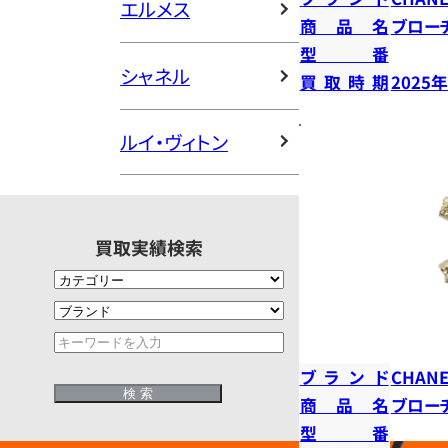
エルメス
商品名
ブロー
型番
シャネル
買取時期
2025
ルイ・ヴィトン
買取実績検索
ブランド
CHANE
商品名
ブロー
型番