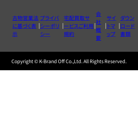
ダ
イ
会
古物営業法
プライバ
宅配買取サ
サイ
ダウン
ヤ
社
に基づく表
シーポリ
ービスご利用
トマ
ロード
ル
概
示
シー
規約
ップ
書類
0120604117
要
Copyright © K-Brand Off Co.,Ltd. All Rights Reserved.