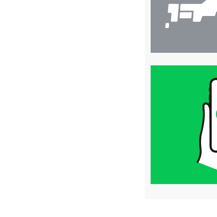
買
取
価
格
は
LINE
簡
単
査
定