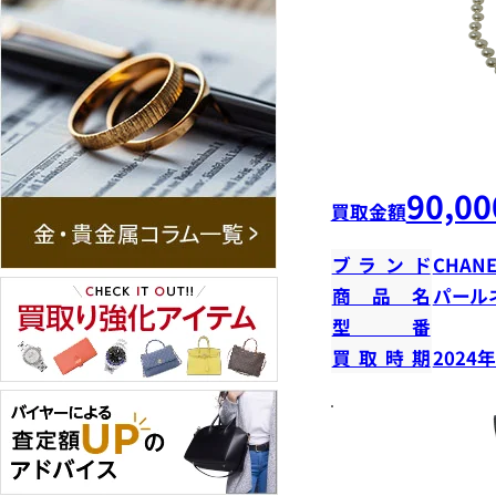
90,00
買取金額
ブランド
CHANE
商品名
パール
型番
買取時期
2024