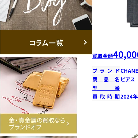
40,00
買取金額
ブランド
CHANE
商品名
ピアス
型番
買取時期
2024