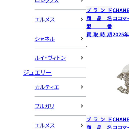
ロレックス
ブランド
CHANE
商品名
ココマ
エルメス
型番
買取時期
2025
シャネル
ルイ・ヴィトン
ジュエリー
カルティエ
ブルガリ
ブランド
CHANE
エルメス
商品名
ココマ