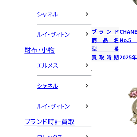
シャネル
ブランド
CHANE
ルイ・ヴィトン
商品名
No.5
財布・小物
型番
買取時期
2025
エルメス
シャネル
ルイ・ヴィトン
ブランド時計買取