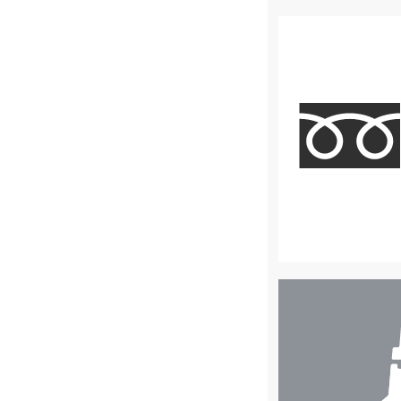
店
舗
検
索