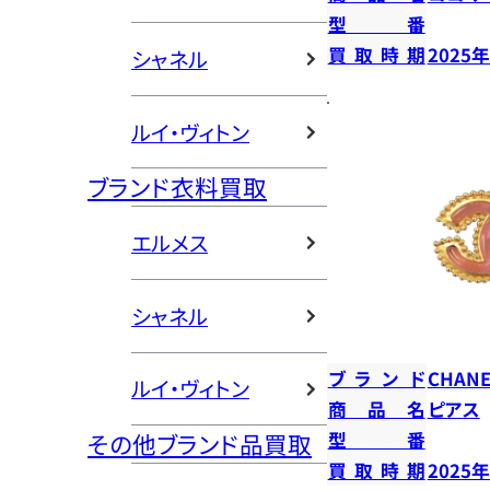
型番
買取時期
2025
シャネル
ルイ・ヴィトン
ブランド衣料買取
エルメス
シャネル
ブランド
CHANE
ルイ・ヴィトン
商品名
ピアス
型番
その他ブランド品買取
買取時期
2025