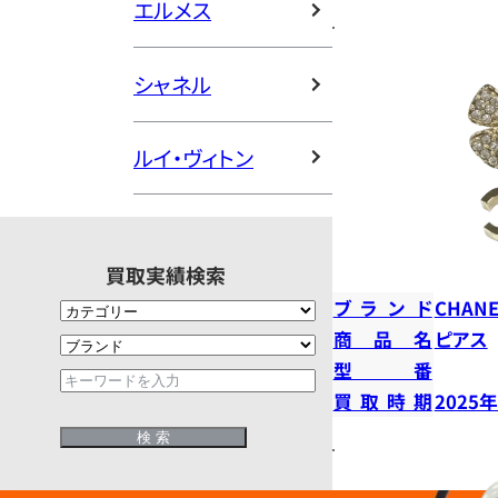
エルメス
シャネル
ルイ・ヴィトン
買取実績検索
ブランド
CHANE
商品名
ピアス
型番
買取時期
2025