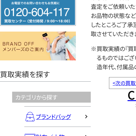
フ
査定をご依頼いた
リ
お品物の状態など
ー
したところご了承
ダ
取させていただき
イ
ヤ
※買取実績の『買
ル
るものではござ
0120604117
造年代、付属品
買取実績を探す
<
次の買取
C
カテゴリから探す
ブランドバッグ