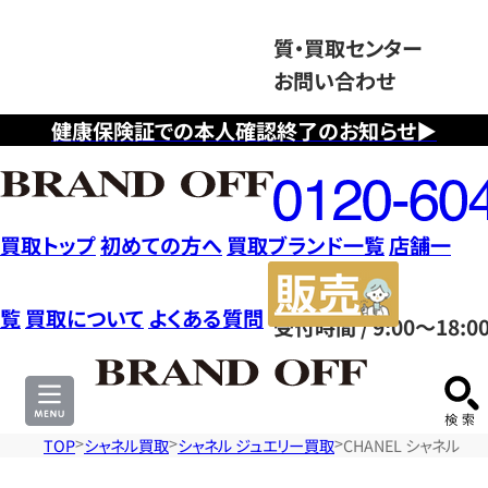
質・買取センター
お問い合わせ
健康保険証での本人確認終了のお知らせ▶
フ
リ
ー
ダ
買取トップ
初めての方へ
買取ブランド一覧
店舗一
イ
販
ヤ
売
覧
買取について
よくある質問
受付時間 / 9:00～18:0
ル
サ
0120604117
イ
ト
TOP
シャネル買取
シャネル ジュエリー買取
CHANEL シャネル 