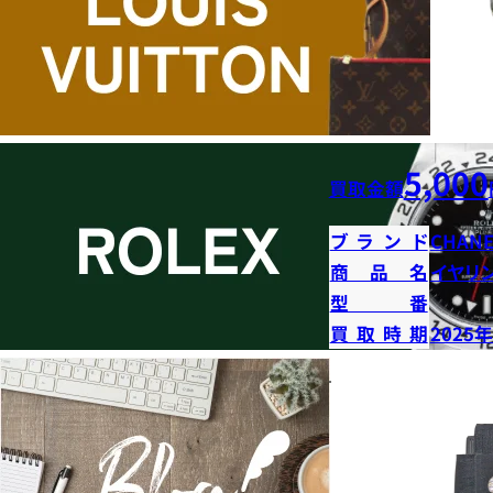
5,000
買取金額
ブランド
CHANE
商品名
イヤリ
型番
買取時期
2025