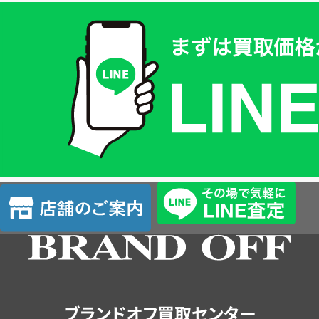
買
取
価
格
は
LINE
簡
単
査
店
定
舗
の
ご
案
内
ブランドオフ買取センター