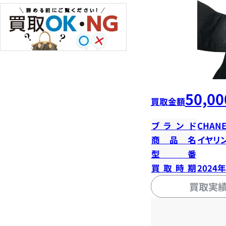
50,00
買取金額
ブランド
CHANE
商品名
イヤリ
型番
買取時期
2024
買取実