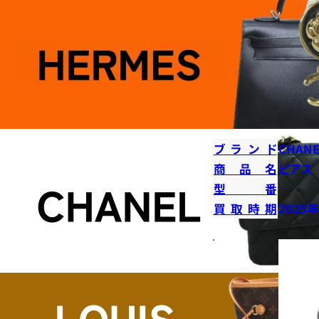
ブランド
CHANE
商品名
ピアス
型番
買取時期
2025