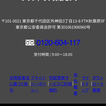
〒101-0021 東京都千代田区外神田3丁目13-8 FTK秋葉原5F
東京都公安委員会許可 第301061906960号
フ
リ
受付時間 / 9:00～18:00
ー
ダ
イ
会
古物営業法
プライバ
宅配買取サ
サイ
ダウン
ヤ
社
に基づく表
シーポリ
ービスご利用
トマ
ロード
ル
概
示
シー
規約
ップ
書類
0120604117
要