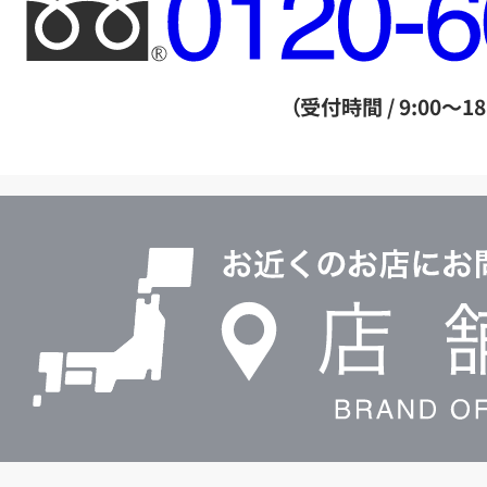
リ
ー
ダ
（受付時間 / 9:00～18
イ
ヤ
ル
店
0120604117
舗
検
索