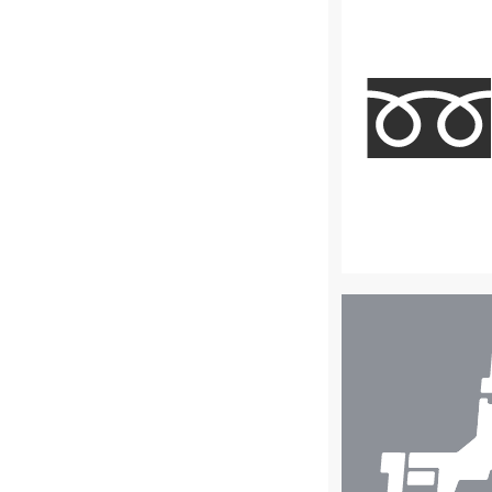
店
舗
検
索