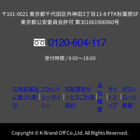
〒101-0021 東京都千代田区外神田3丁目13-8 FTK秋葉原5F
東京都公安委員会許可 第301061906960号
フ
リ
受付時間 / 9:00～18:00
ー
ダ
イ
会
古物営業法
プライバ
宅配買取サ
サイ
ダウン
ヤ
社
に基づく表
シーポリ
ービスご利用
トマ
ロード
ル
概
示
シー
規約
ップ
書類
0120604117
要
Copyright © K-Brand Off Co.,Ltd. All Rights Reserved.