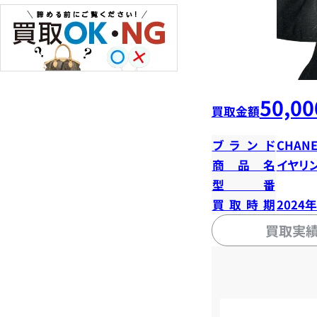
50,00
買取金額
ブランド
CHANE
商品名
イヤリ
型番
買取時期
2024
買取実