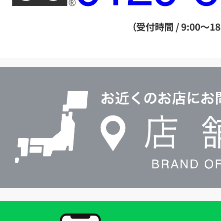
ー
ダ
（受付時間 / 9:00～18
イ
ヤ
ル
店
0120604117
舗
検
索
買