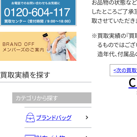
フ
お品物の状態など
リ
したところご了承
ー
取させていただき
ダ
※買取実績の『買
イ
るものではござ
ヤ
造年代、付属品
ル
0120604117
<
次の買取
買取実績を探す
C
カテゴリから探す
ブランドバッグ