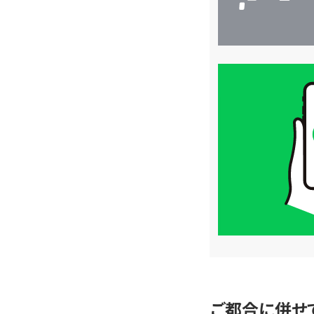
買
取
価
格
は
LINE
簡
単
査
定
ご都合に併せ