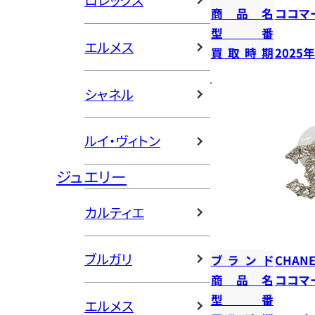
ロレックス
商品名
ココマ
型番
エルメス
買取時期
2025
シャネル
ルイ・ヴィトン
ジュエリー
カルティエ
ブルガリ
ブランド
CHANE
商品名
ココマ
型番
エルメス