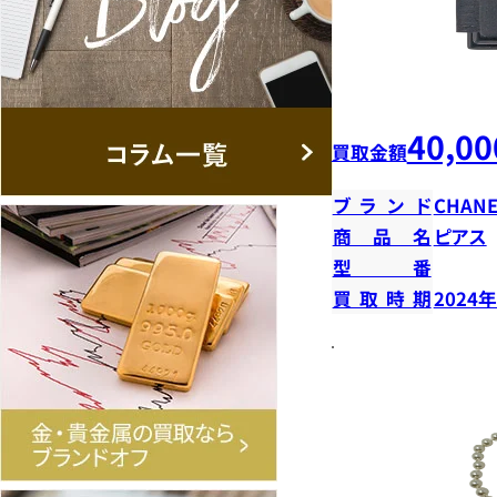
40,00
買取金額
ブランド
CHANE
商品名
ピアス
型番
買取時期
2024