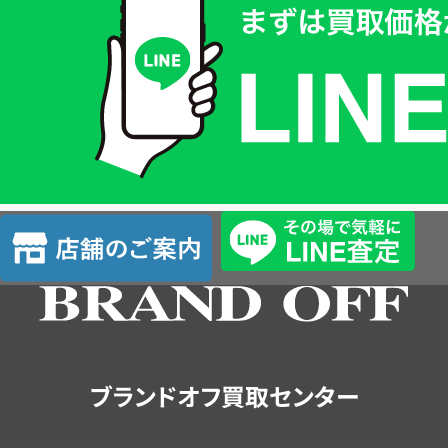
取
価
格
は
LINE
簡
単
査
店
定
舗
の
ご
案
内
ブランドオフ買取センター