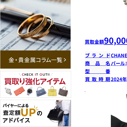
90,00
買取金額
ブランド
CHANE
商品名
パール
型番
買取時期
2024