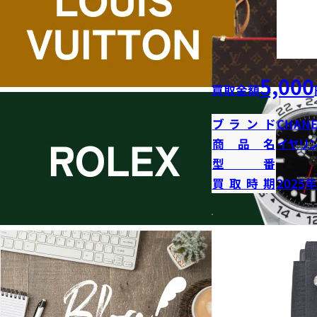
5,000
買取金額
ブランド
CHANE
商品名
イヤリ
型番
買取時期
2025