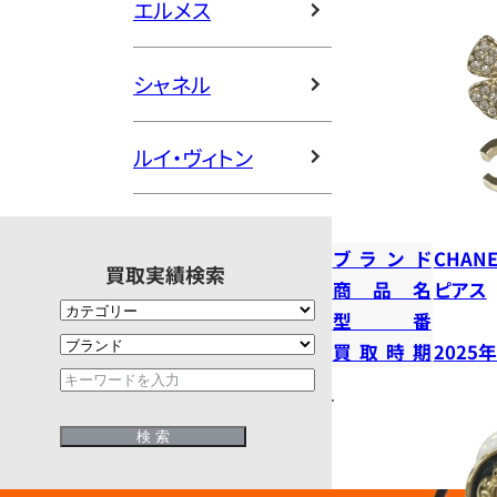
エルメス
シャネル
ルイ・ヴィトン
ブランド
CHANE
買取実績検索
商品名
ピアス
型番
買取時期
2025