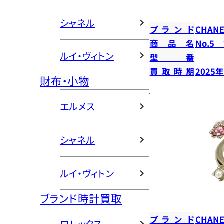
シャネル
ブランド
CHANE
商品名
No.5
ルイ・ヴィトン
型番
買取時期
2025
財布・小物
エルメス
シャネル
ルイ・ヴィトン
ブランド時計買取
ブランド
CHANE