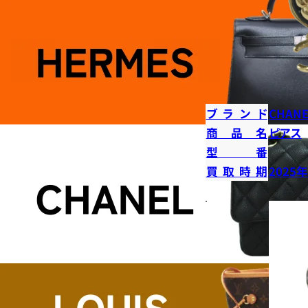
ブランド
CHANE
商品名
ピアス
型番
買取時期
2025