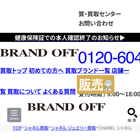
質・買取センター
お問い合わせ
健康保険証での本人確認終了のお知らせ▶
フ
リ
ー
ダ
買取トップ
初めての方へ
買取ブランド一覧
店舗一
イ
販
ヤ
売
覧
買取について
よくある質問
受付時間 / 9:00～18:0
ル
サ
0120604117
イ
ト
TOP
シャネル買取
シャネル ジュエリー買取
CHANEL シャネル 