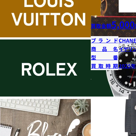
5,000
買取金額
ブランド
CHANE
商品名
イヤリ
型番
買取時期
2025