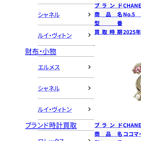
ブランド
CHANE
シャネル
商品名
No.5
型番
買取時期
2025
ルイ・ヴィトン
財布・小物
エルメス
シャネル
ルイ・ヴィトン
ブランド時計買取
ブランド
CHANE
商品名
ココマ