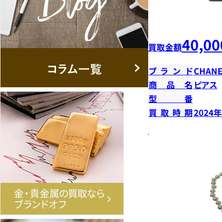
40,00
買取金額
ブランド
CHANE
商品名
ピアス
型番
買取時期
2024