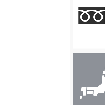
店
舗
検
索