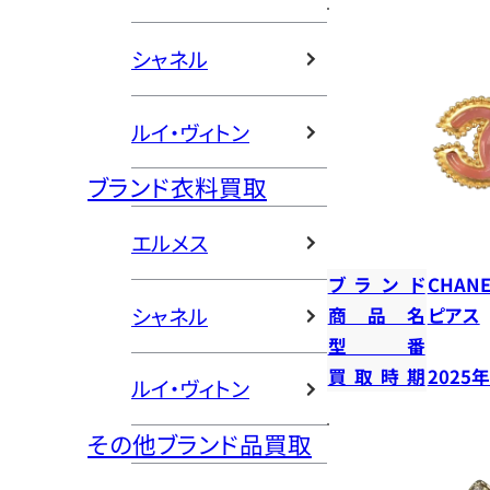
シャネル
ルイ・ヴィトン
ブランド衣料買取
エルメス
ブランド
CHANE
シャネル
商品名
ピアス
型番
買取時期
2025
ルイ・ヴィトン
その他ブランド品買取