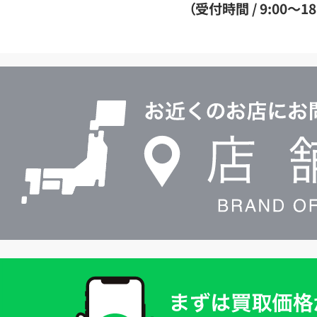
ダ
（受付時間 / 9:00～18
イ
ヤ
ル
店
0120604117
舗
検
索
買
取
価