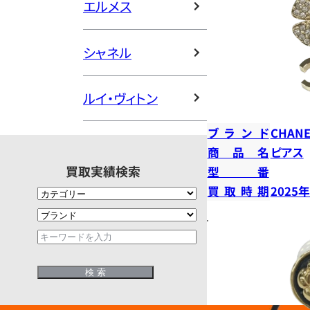
エルメス
シャネル
ルイ・ヴィトン
ブランド
CHANE
商品名
ピアス
買取実績検索
型番
買取時期
2025