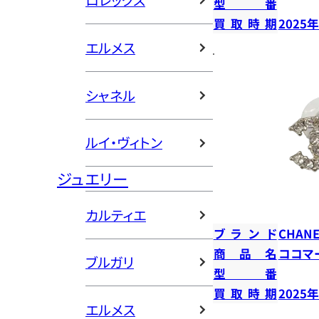
ロレックス
型番
買取時期
2025
エルメス
シャネル
ルイ・ヴィトン
ジュエリー
カルティエ
ブランド
CHANE
商品名
ココマ
ブルガリ
型番
買取時期
2025
エルメス