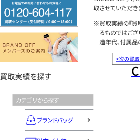
フ
取させていただき
リ
ー
※買取実績の『買
ダ
るものではござ
イ
造年代、付属品
ヤ
ル
<
次の買取
C
0120604117
買取実績を探す
カテゴリから探す
ブランドバッグ