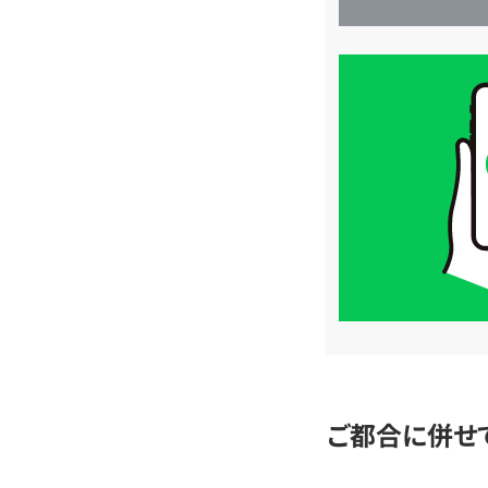
買
取
価
格
は
LINE
簡
単
査
定
ご都合に併せ