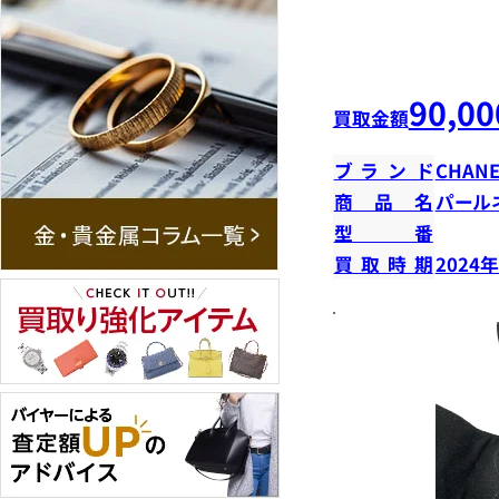
90,00
買取金額
ブランド
CHANE
商品名
パール
型番
買取時期
2024