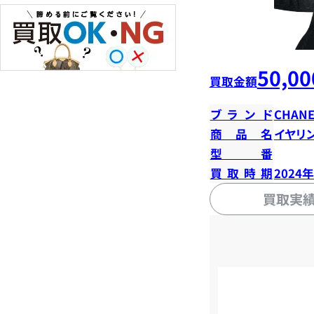
50,00
買取金額
ブランド
CHANE
商品名
イヤリ
型番
買取時期
2024
買取実