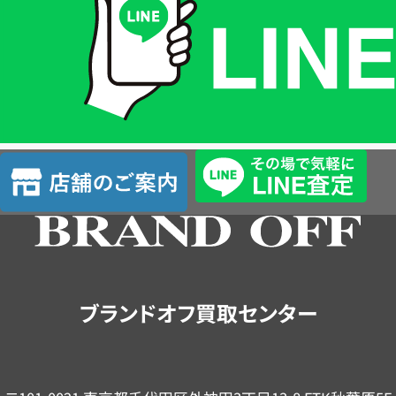
格
は
LINE
簡
単
査
店
定
舗
の
ご
案
内
ブランドオフ買取センター