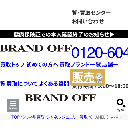
質・買取センター
お問い合わせ
健康保険証での本人確認終了のお知らせ▶
フ
リ
ー
ダ
買取トップ
初めての方へ
買取ブランド一覧
店舗一
イ
販
ヤ
売
覧
買取について
よくある質問
受付時間 / 9:00～18:0
ル
サ
0120604117
イ
ト
TOP
シャネル買取
シャネル ジュエリー買取
CHANEL シャネル 