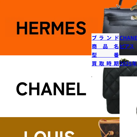
ブランド
CHANE
商品名
ピアス
型番
買取時期
2025