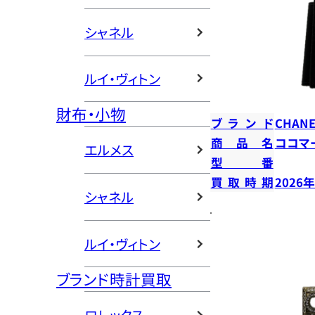
シャネル
ルイ・ヴィトン
財布・小物
ブランド
CHANE
商品名
ココマ
エルメス
型番
買取時期
2026
シャネル
ルイ・ヴィトン
ブランド時計買取