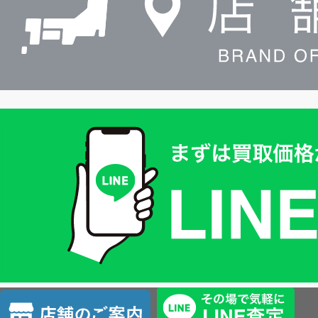
買
取
価
格
は
LINE
簡
単
査
店
定