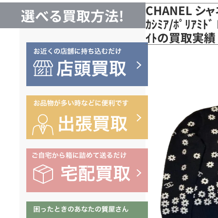
CHANEL シ
選べる買取方法!
ｶｼﾐｱ/ﾎﾟﾘｱﾐﾄ
ｲﾄの買取実績