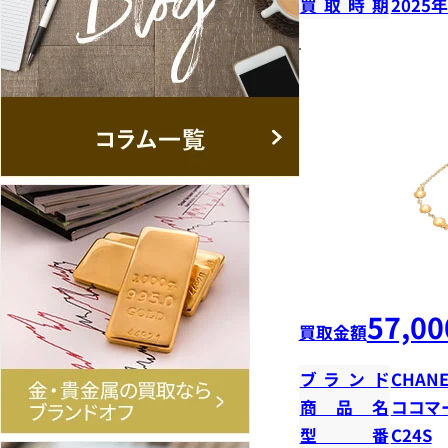
買取時期
2025
57,00
買取金額
ブランド
CHANE
商品名
ココマ
型番
C24S