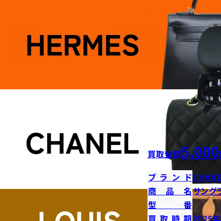
5,000
買取金額
ブランド
CHANE
商品名
サング
型番
買取時期
2025