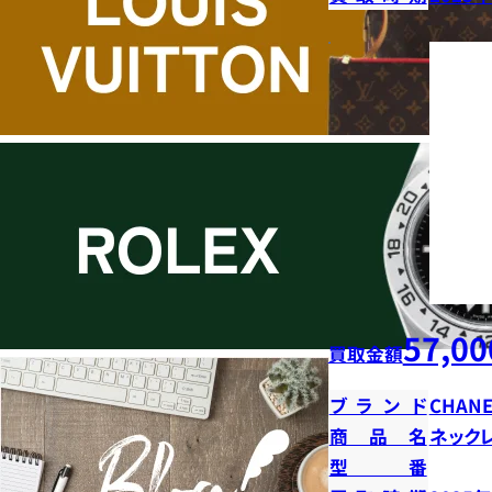
57,00
買取金額
ブランド
CHANE
商品名
ネック
型番