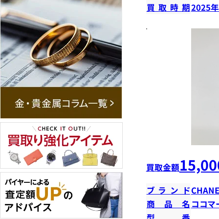
買取時期
2025
15,00
買取金額
ブランド
CHANE
商品名
ココマ
型番