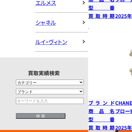
エルメス
型番
買取時期
2025
シャネル
ルイ・ヴィトン
買取実績検索
ブランド
CHANE
商品名
ブロー
型番
買取時期
2025