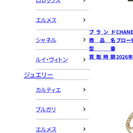
ロレックス
エルメス
ブランド
CHANE
シャネル
商品名
ブロー
型番
買取時期
2026
ルイ・ヴィトン
ジュエリー
カルティエ
ブルガリ
エルメス