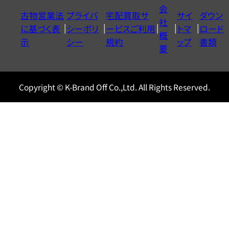
イ
会
古物営業法
プライバ
宅配買取サ
サイ
ダウン
ヤ
社
に基づく表
シーポリ
ービスご利用
トマ
ロード
ル
概
示
シー
規約
ップ
書類
0120604117
要
Copyright © K-Brand Off Co.,Ltd. All Rights Reserved.