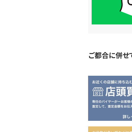
LINE
簡
単
査
定
ご都合に併せ