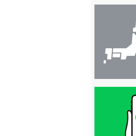
店
舗
検
索
買
取
価
格
は