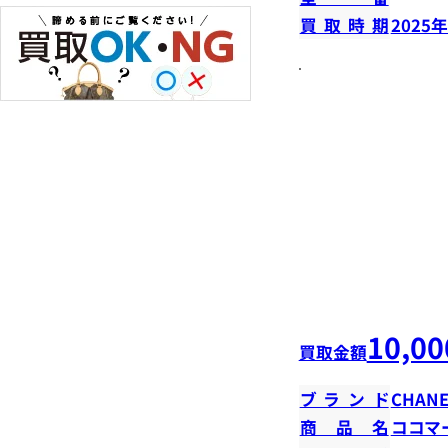
買取時期
2025
10,00
買取金額
ブランド
CHANE
商品名
ココマ