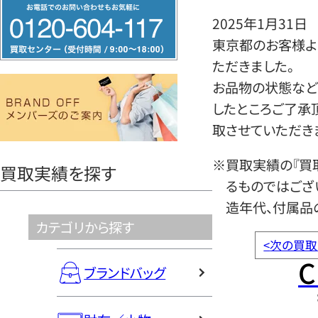
フ
2025年1月31日
リ
東京都のお客様より
ー
ただきました。
ダ
お品物の状態など
イ
したところご了承
ヤ
取させていただき
ル
0120604117
※買取実績の『買
買取実績を探す
るものではござ
造年代、付属品
カテゴリから探す
<
次の買取
C
ブランドバッグ