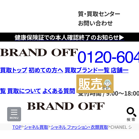
質・買取センター
お問い合わせ
健康保険証での本人確認終了のお知らせ▶
フ
リ
ー
ダ
買取トップ
初めての方へ
買取ブランド一覧
店舗一
イ
販
ヤ
売
覧
買取について
よくある質問
受付時間 / 9:00～18:0
ル
サ
0120604117
イ
ト
TOP
シャネル買取
シャネル ファッション・衣類買取
CHANEL シャネ