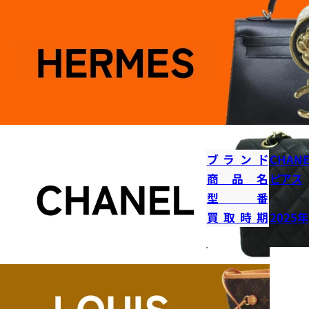
ブランド
CHANE
商品名
ピアス
型番
買取時期
2025