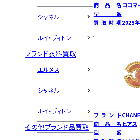
商品名
ココマ
型番
シャネル
買取時期
2025
ルイ・ヴィトン
ブランド衣料買取
エルメス
シャネル
ルイ・ヴィトン
ブランド
CHANE
商品名
ピアス
その他ブランド品買取
型番