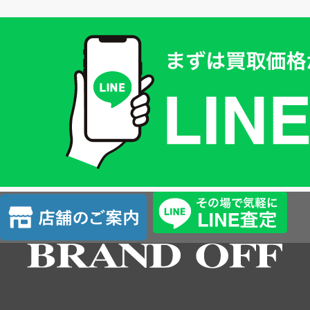
買
取
価
格
は
LINE
簡
単
査
店
定
舗
の
ご
案
内