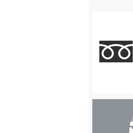
店
舗
検
索