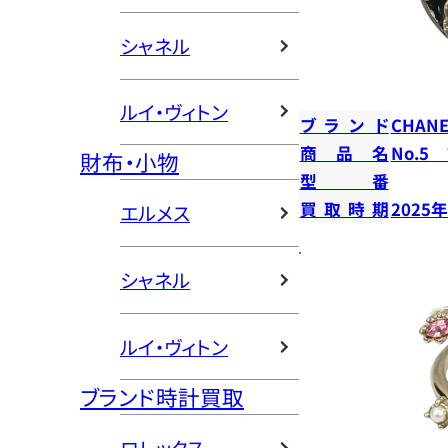
シャネル
ルイ・ヴィトン
ブランド
CHANE
商品名
No.5
財布・小物
型番
買取時期
2025
エルメス
シャネル
ルイ・ヴィトン
ブランド時計買取