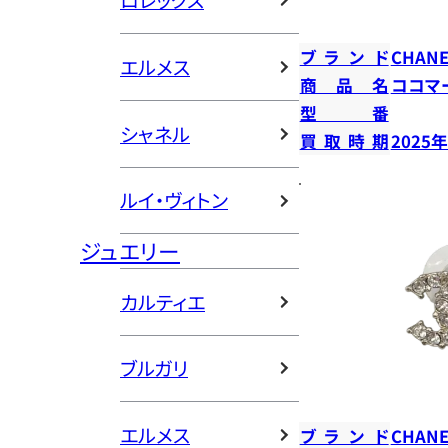
ロレックス
ブランド
CHANE
エルメス
商品名
ココマ
型番
シャネル
買取時期
2025
ルイ・ヴィトン
ジュエリー
カルティエ
ブルガリ
エルメス
ブランド
CHANE