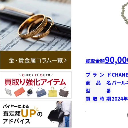
90,00
買取金額
ブランド
CHANE
商品名
パール
型番
買取時期
2024