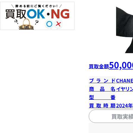
50,00
買取金額
ブランド
CHANE
商品名
イヤリ
型番
買取時期
2024
買取実