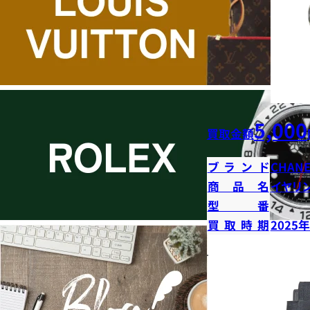
5,000
買取金額
ブランド
CHANE
商品名
イヤリ
型番
買取時期
2025