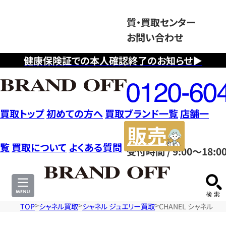
質・買取センター
お問い合わせ
健康保険証での本人確認終了のお知らせ▶
フ
リ
ー
ダ
買取トップ
初めての方へ
買取ブランド一覧
店舗一
イ
販
ヤ
売
覧
買取について
よくある質問
受付時間 / 9:00～18:0
ル
サ
0120604117
イ
ト
TOP
シャネル買取
シャネル ジュエリー買取
CHANEL シャネル カ