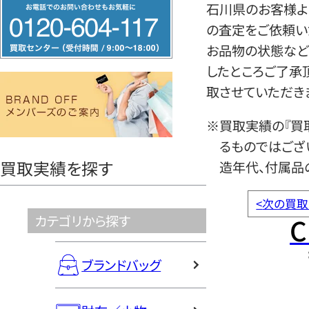
フ
石川県のお客様より
リ
の査定をご依頼い
ー
お品物の状態など
ダ
したところご了承
イ
取させていただき
ヤ
※買取実績の『買
ル
るものではござ
0120604117
買取実績を探す
造年代、付属品
<
次の買取
C
カテゴリから探す
ブランドバッグ