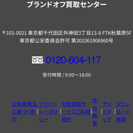
ブランドオフ買取センター
〒101-0021 東京都千代田区外神田3丁目13-8 FTK秋葉原5F
東京都公安委員会許可 第301061906960号
フ
リ
受付時間 / 9:00～18:00
ー
ダ
イ
会
古物営業法
プライバ
宅配買取サ
サイ
ダウン
ヤ
社
に基づく表
シーポリ
ービスご利用
トマ
ロード
ル
概
示
シー
規約
ップ
書類
0120604117
要