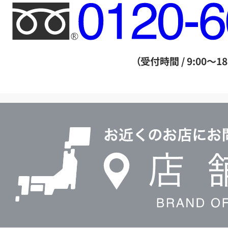
フ
リ
ー
ダ
（受付時間 / 9:00～18
イ
ヤ
ル
店
0120604117
舗
検
索