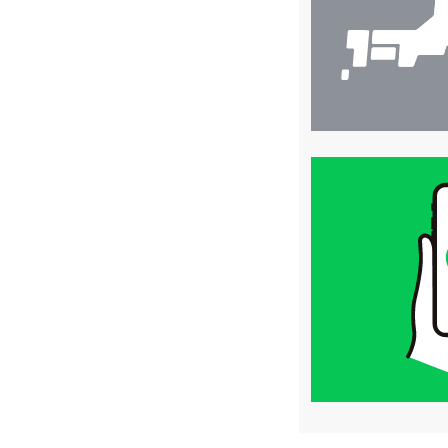
買
取
価
格
は
LINE
簡
単
査
定