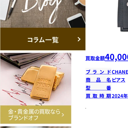
40,00
買取金額
ブランド
CHANE
商品名
ピアス
型番
買取時期
2024