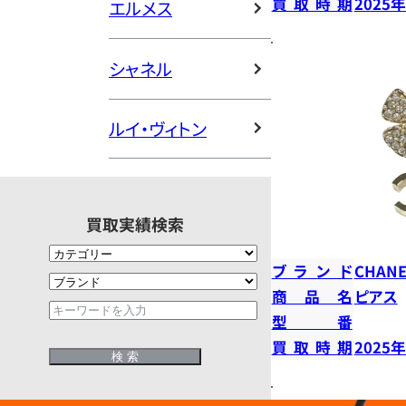
買取時期
2025
エルメス
シャネル
ルイ・ヴィトン
買取実績検索
ブランド
CHANE
商品名
ピアス
型番
買取時期
2025