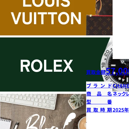
57,00
買取金額
ブランド
CHANE
商品名
ネック
型番
買取時期
2025