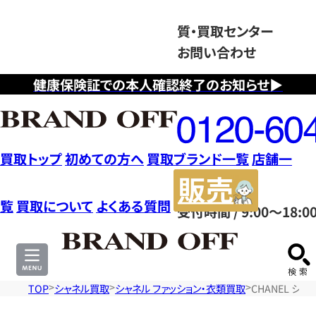
質・買取センター
お問い合わせ
健康保険証での本人確認終了のお知らせ▶
フ
リ
ー
ダ
買取トップ
初めての方へ
買取ブランド一覧
店舗一
イ
販
ヤ
売
覧
買取について
よくある質問
受付時間 / 9:00～18:0
ル
サ
0120604117
イ
ト
TOP
シャネル買取
シャネル ファッション・衣類買取
CHANEL シ