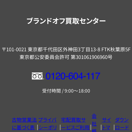
案
内
ブランドオフ買取センター
〒101-0021 東京都千代田区外神田3丁目13-8 FTK秋葉原5F
東京都公安委員会許可 第301061906960号
フ
リ
受付時間 / 9:00～18:00
ー
ダ
イ
会
古物営業法
プライバ
宅配買取サ
サイ
ダウン
ヤ
社
に基づく表
シーポリ
ービスご利用
トマ
ロード
ル
概