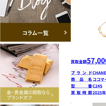
57,00
買取金額
ブランド
CHANE
商品名
ココマ
型番
C24S
買取時期
2025