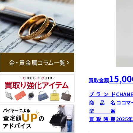
15,00
買取金額
ブランド
CHANE
商品名
ココマ
型番
買取時期
2025