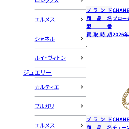
ロレックス
ブランド
CHANE
商品名
ブロー
エルメス
型番
買取時期
2026
シャネル
ルイ・ヴィトン
ジュエリー
カルティエ
ブルガリ
ブランド
CHANE
エルメス
商品名
チェー