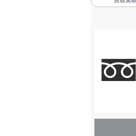
買取実
店
舗