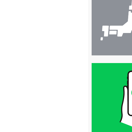
検
索
買
取
価
格
は
LINE
簡
単