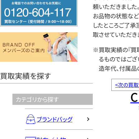
フ
頼いただきました
リ
お品物の状態など
ー
したところご了承
ダ
取させていただき
イ
ヤ
※買取実績の『買
ル
るものではござ
0120604117
造年代、付属品
買取実績を探す
<
次の買取
C
カテゴリから探す
ブランドバッグ