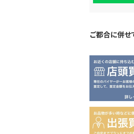
査
定
ご都合に併せ