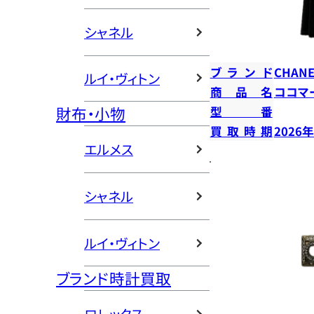
シャネル
ブランド
CHANE
ルイ・ヴィトン
商品名
ココマ
財布・小物
型番
買取時期
2026
エルメス
シャネル
ルイ・ヴィトン
ブランド時計買取