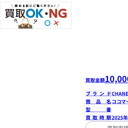
10,00
買取金額
ブランド
CHANE
商品名
ココマ
型番
買取時期
2025