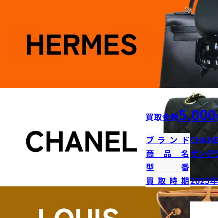
5,000
買取金額
ブランド
CHANE
商品名
サング
型番
買取時期
2025