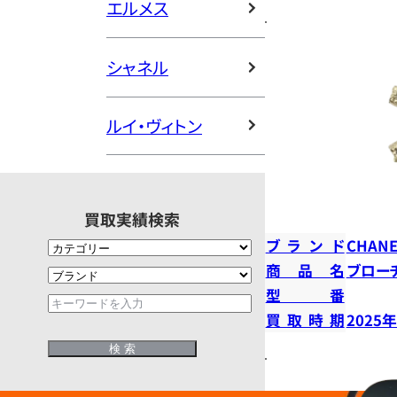
エルメス
シャネル
ルイ・ヴィトン
買取実績検索
ブランド
CHANE
商品名
ブロー
型番
買取時期
2025