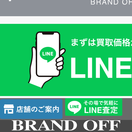
買
取
価
格
は
LINE
簡
単
査
店
定
舗
の
ご