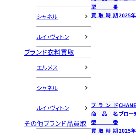
型番
買取時期
2025
シャネル
ルイ・ヴィトン
ブランド衣料買取
エルメス
シャネル
ブランド
CHANE
ルイ・ヴィトン
商品名
ブロー
型番
その他ブランド品買取
買取時期
2025