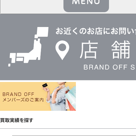
店
舗
検
索
買取実績を探す