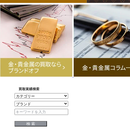
買取実績検索