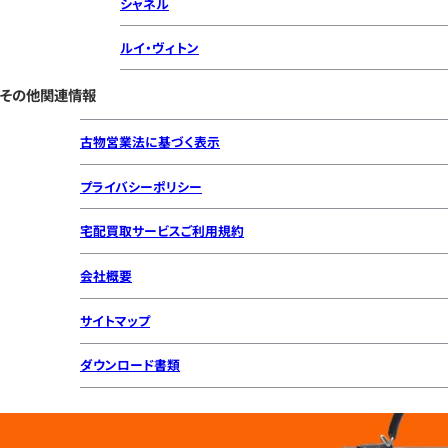
シャネル
ルイ・ヴィトン
その他関連情報
古物営業法に基づく表示
プライバシーポリシー
宅配買取サービスご利用規約
会社概要
サイトマップ
ダウンロード書類