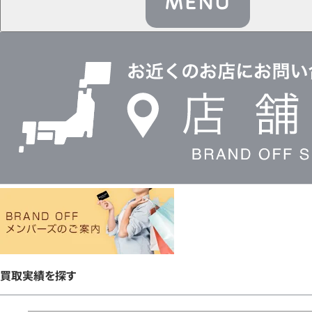
店
舗
検
索
買取実績を探す