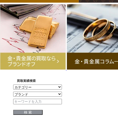
買取実績検索