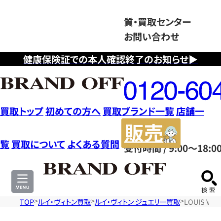
質・買取センター
お問い合わせ
健康保険証での本人確認終了のお知らせ▶
フ
リ
ー
ダ
買取トップ
初めての方へ
買取ブランド一覧
店舗一
イ
販
ヤ
売
覧
買取について
よくある質問
受付時間 / 9:00～18:0
ル
サ
0120604117
イ
ト
TOP
ルイ・ヴィトン買取
ルイ・ヴィトン ジュエリー買取
LOUIS V