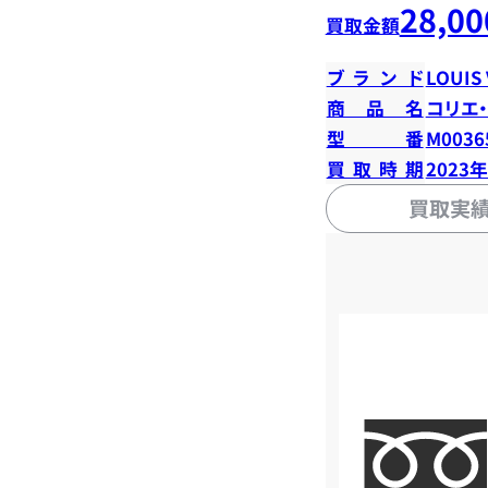
28,00
買取金額
ブランド
LOUIS
商品名
コリエ
型番
M0036
買取時期
2023
買取実