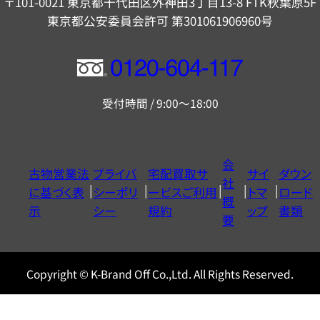
〒101-0021 東京都千代田区外神田3丁目13-8 FTK秋葉原5F
東京都公安委員会許可 第301061906960号
フ
リ
受付時間 / 9:00～18:00
ー
ダ
イ
会
古物営業法
プライバ
宅配買取サ
サイ
ダウン
ヤ
社
に基づく表
シーポリ
ービスご利用
トマ
ロード
ル
概
示
シー
規約
ップ
書類
0120604117
要
Copyright © K-Brand Off Co.,Ltd. All Rights Reserved.