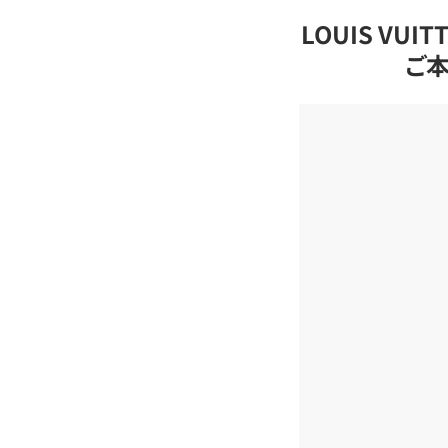
LOUIS VU
ご