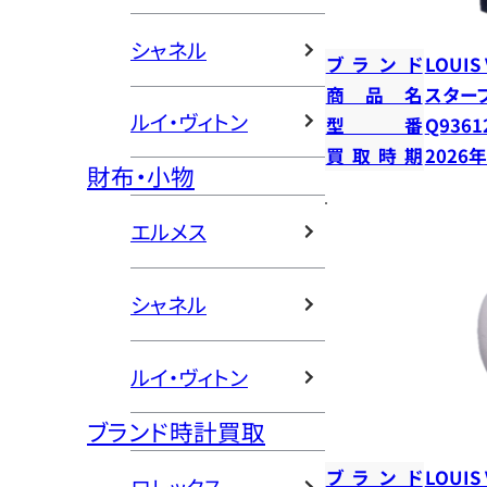
シャネル
ブランド
LOUIS
商品名
スター
ルイ・ヴィトン
型番
Q9361
買取時期
2026
財布・小物
エルメス
シャネル
ルイ・ヴィトン
ブランド時計買取
ブランド
LOUIS