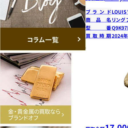
ブランド
LOUIS
商品名
リング 
型番
Q9K97
買取時期
2024
17,00