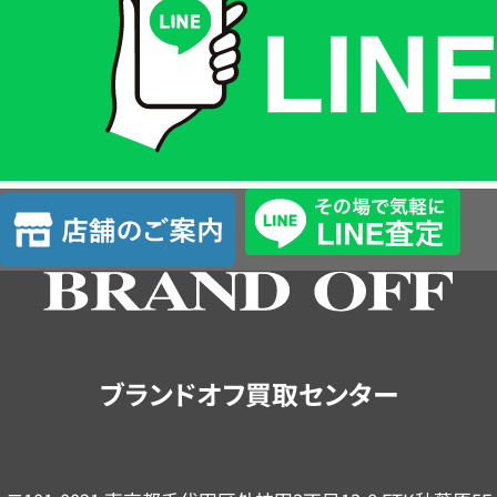
格
は
LINE
簡
単
査
店
定
舗
の
ご
案
内
ブランドオフ買取センター