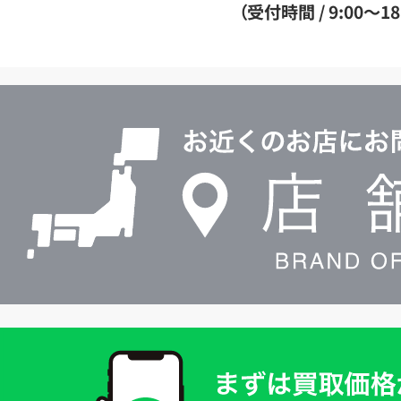
ダ
（受付時間 / 9:00～18
イ
ヤ
ル
店
0120604117
舗
検
索
買
取
価