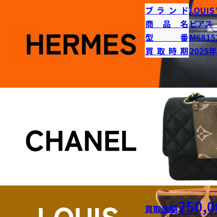
ブランド
LOUIS
商品名
ピアス
型番
M6815
買取時期
2025
250,0
買取金額