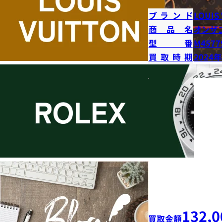
ブランド
LOUIS
商品名
オンザ
型番
M4577
買取時期
2024
132,0
買取金額