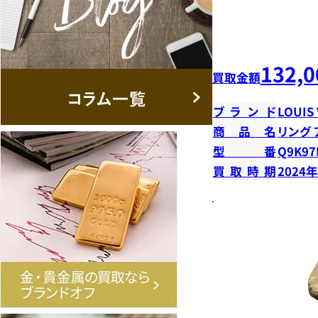
132,0
買取金額
ブランド
LOUIS
商品名
リング 
型番
Q9K97
買取時期
2024