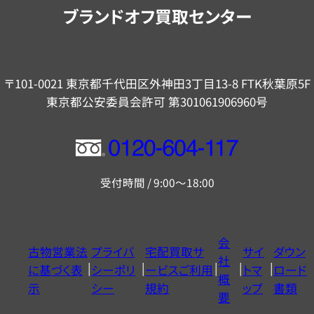
内
ブランドオフ買取センター
〒101-0021 東京都千代田区外神田3丁目13-8 FTK秋葉原5F
東京都公安委員会許可 第301061906960号
フ
リ
受付時間 / 9:00～18:00
ー
ダ
イ
会
古物営業法
プライバ
宅配買取サ
サイ
ダウン
ヤ
社
に基づく表
シーポリ
ービスご利用
トマ
ロード
ル
概
示
シー
規約
ップ
書類
0120604117
要