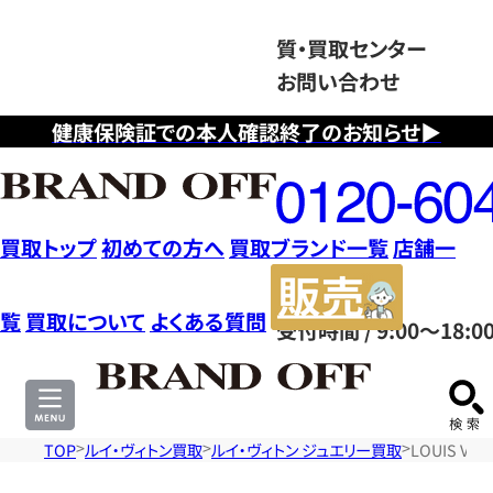
質・買取センター
お問い合わせ
健康保険証での本人確認終了のお知らせ▶
フ
リ
ー
ダ
買取トップ
初めての方へ
買取ブランド一覧
店舗一
イ
販
ヤ
売
覧
買取について
よくある質問
受付時間 / 9:00～18:0
ル
サ
0120604117
イ
ト
TOP
ルイ・ヴィトン買取
ルイ・ヴィトン ジュエリー買取
LOUIS V