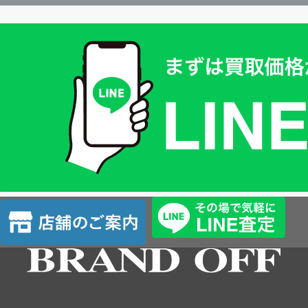
買
取
価
格
は
LINE
簡
単
査
店
定
舗
の
ご
案