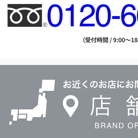
フ
リ
ー
ダ
（受付時間 / 9:00～18
イ
ヤ
ル
店
0120604117
舗
検
索