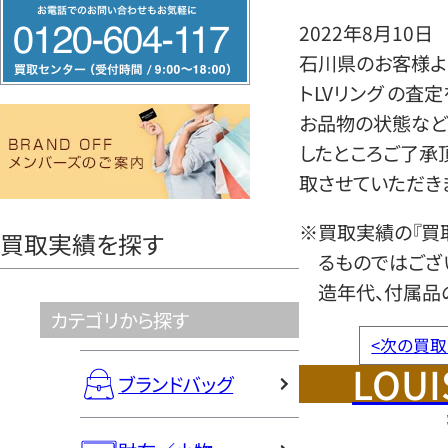
フ
2022年8月10日
リ
石川県のお客様より
ー
トLVリング の査
ダ
お品物の状態など
イ
したところご了承
ヤ
取させていただき
ル
0120604117
※買取実績の『買
買取実績を探す
るものではござ
造年代、付属品
カテゴリから探す
<
次の買取
LOUI
ブランドバッグ