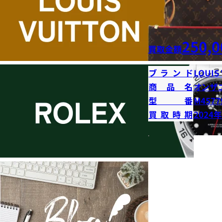
250,0
買取金額
ブランド
LOUIS
商品名
オンザ
型番
M4577
買取時期
2024