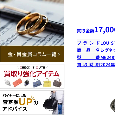
17,00
買取金額
ブランド
LOUIS
商品名
シグネ
型番
M6248
買取時期
2024