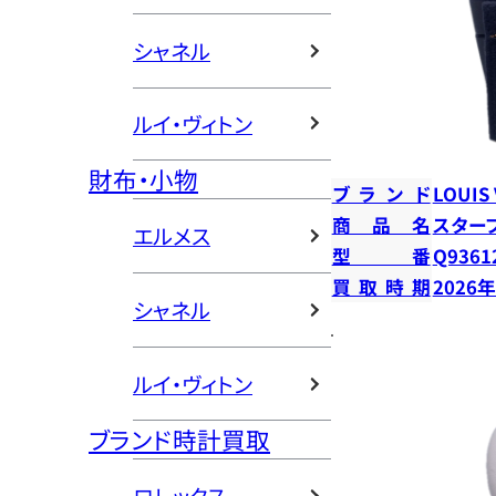
シャネル
ルイ・ヴィトン
財布・小物
ブランド
LOUIS
商品名
スター
エルメス
型番
Q9361
買取時期
2026
シャネル
ルイ・ヴィトン
ブランド時計買取