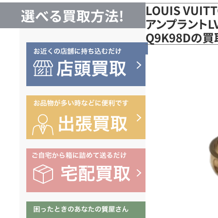
LOUIS VUI
選べる買取方法!
アンプラントLV
Q9K98Dの