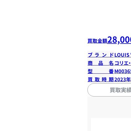
28,00
買取金額
ブランド
LOUIS
商品名
コリエ
型番
M0036
買取時期
2023
買取実