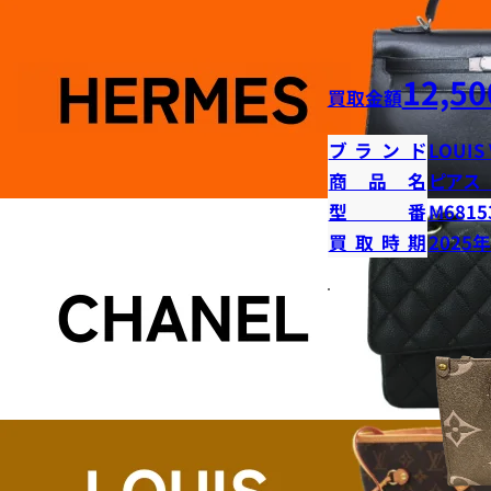
12,50
買取金額
ブランド
LOUIS
商品名
ピアス
型番
M6815
買取時期
2025