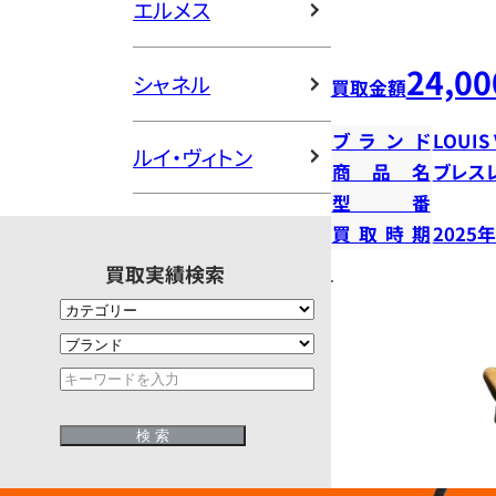
エルメス
24,00
シャネル
買取金額
ブランド
LOUIS
ルイ・ヴィトン
商品名
ブレス
型番
買取時期
2025
買取実績検索