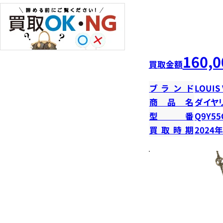
160,0
買取金額
ブランド
LOUIS
商品名
ダイヤ
型番
Q9Y55
買取時期
2024