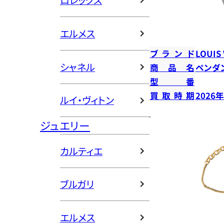
ロレックス
エルメス
ブランド
LOUIS
シャネル
商品名
ペンダ
型番
買取時期
2026
ルイ・ヴィトン
ジュエリー
カルティエ
ブルガリ
エルメス