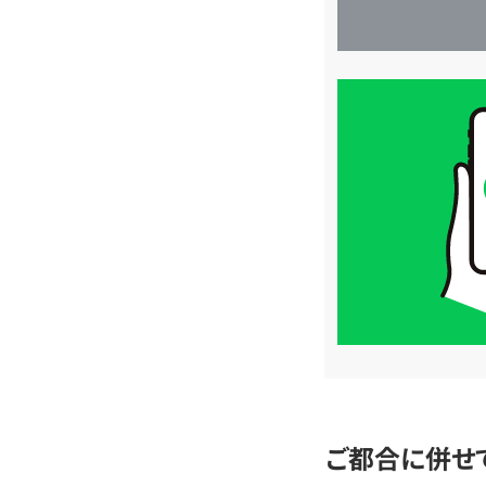
買
取
価
格
は
LINE
簡
単
査
定
ご都合に併せ