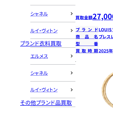
シャネル
27,00
買取金額
ブランド
LOUIS
ルイ・ヴィトン
商品名
ブレス
ブランド衣料買取
型番
買取時期
2025
エルメス
シャネル
ルイ・ヴィトン
その他ブランド品買取