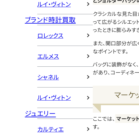
とショルダーバッグ
ルイ・ヴィトン
クラシカルな見た目
ブランド時計買取
って広がるシルエッ
ったときに膨らみす
ロレックス
また、開口部分が広
なポイントです。
エルメス
バッグに装飾がなく
があり、コーディネ
シャネル
マーケ
ルイ・ヴィトン
ジュエリー
ここでは、
マーケッ
す。
カルティエ