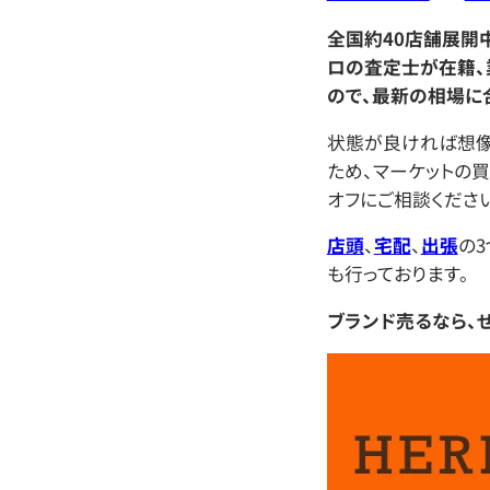
全国約40店舗展開
ロの査定士が在籍、
ので、最新の相場に
状態が良ければ想
ため、マーケットの
オフにご相談ください
店頭
、
宅配
、
出張
の
も行っております。
ブランド売るなら、