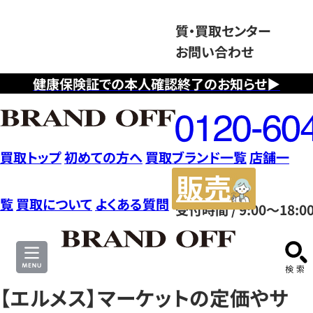
質・買取センター
お問い合わせ
健康保険証での本人確認終了のお知らせ▶
フ
リ
ー
ダ
買取トップ
初めての方へ
買取ブランド一覧
店舗一
イ
販
ヤ
売
覧
買取について
よくある質問
受付時間 / 9:00～18:0
ル
サ
0120604117
イ
ト
【エルメス】マーケットの定価やサ