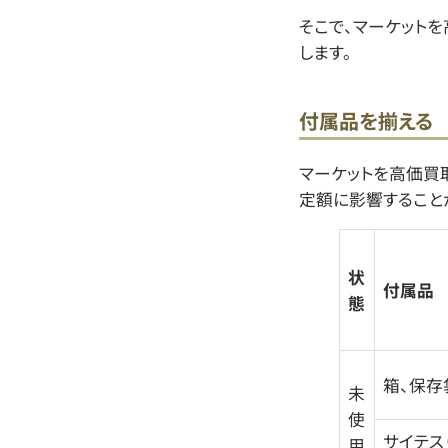
そこで、マーケット
します。
付属品を揃える
マーケットを高価買
定額に影響すること
状
付属品
態
箱、保存
未
使
サイテス
用