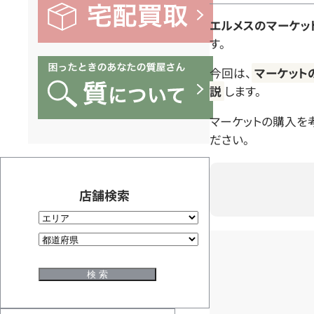
エルメスのマーケッ
す。
今回は、
マーケット
説
します。
マーケットの購入を
ださい。
店舗検索