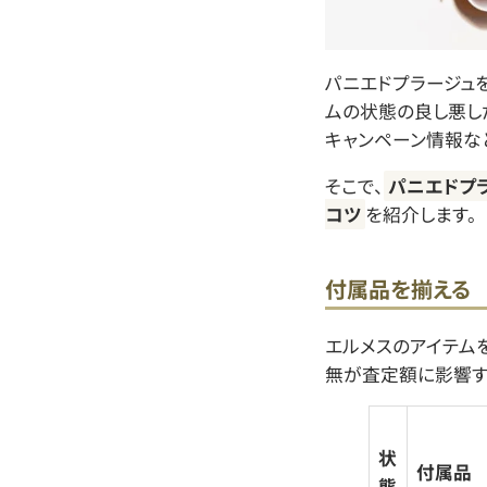
パニエドプラージュ
ムの状態の良し悪し
キャンペーン情報な
そこで、
パニエドプ
コツ
を紹介します。
付属品を揃える
エルメスのアイテム
無が査定額に影響す
状
付属品
態