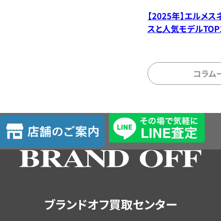
【2025年】エルメス
スと人気モデルTOP
び方から購入方法ま
ガイド
コラム
店
舗
の
ご
案
内
ブランドオフ買取センター