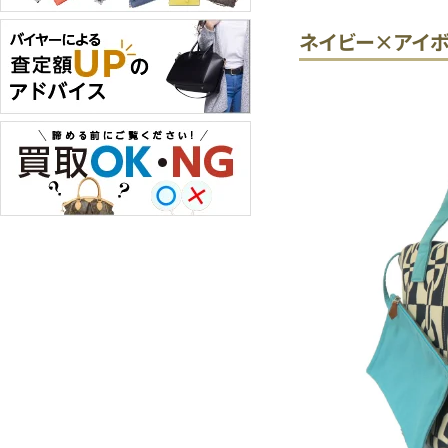
ネイビー×アイ