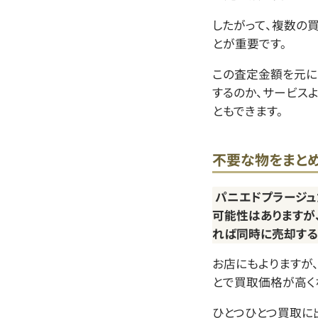
したがって、複数の
とが重要です。
この査定金額を元に
するのか、サービス
ともできます。
不要な物をまと
パニエドプラージュ
可能性はありますが
れば同時に売却する
お店にもよりますが
とで買取価格が高く
ひとつひとつ買取に