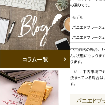
の通りです。
モデル
パニエドプラージュ
パニエドプラージュ
中古価格の場合、サ
ん。状態にもよりま
ります。
しかし、中古市場で
決まっている場合は
す。
パニエドプ