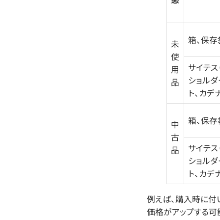
箱、保存
未
使
サイテス
用
ショルダ
品
ト、カデ
箱、保存
中
古
サイテス
品
ショルダ
ト、カデ
例えば、購入時に付
価格がアップする可