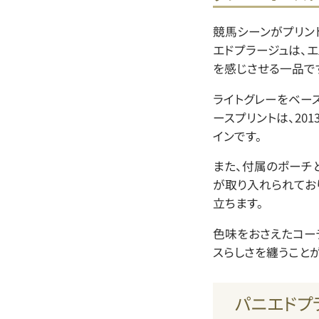
競馬シーンがプリン
エドプラージュは、
を感じさせる一品で
ライトグレーをベー
ースプリントは、20
インです。
また、付属のポーチ
が取り入れられてお
立ちます。
色味をおさえたコー
スらしさを纏うこと
パニエドプ