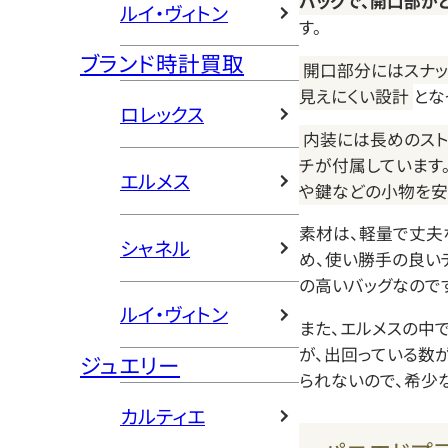
バッグで、開口部が
ルイ・ヴィトン
す。
ブランド時計買取
開口部分にはスナッ
見えにくい設計
とな
ロレックス
内装には長めのスト
チが付属しています
エルメス
や鍵などの小物を安
素材は、軽量で丈夫
シャネル
め、使い勝手の良い
の高いバッグなので
ルイ・ヴィトン
また、エルメスの中
が、出回っている数
ジュエリー
られないので、希少
カルティエ