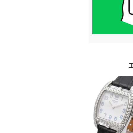
LINE
簡
単
査
定