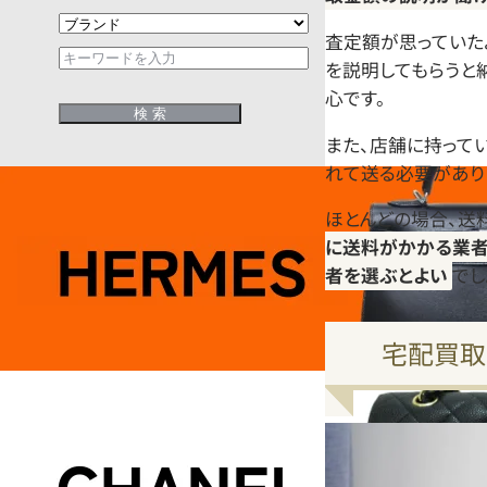
査定額が思っていた
を説明してもらうと
心です。
また、店舗に持って
れて送る必要があり
ほとんどの場合、送
に送料がかかる業者
者を選ぶとよい
でし
宅配買取