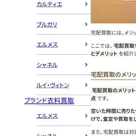
カルティエ
ブルガリ
宅配買取には、メリッ
エルメス
ここでは、
宅配買取
とデメリット
を紹介
シャネル
宅配買取のメリ
ルイ・ヴィトン
宅配買取のメリット
点
です。
ブランド衣料買取
空いた時間に売りた
エルメス
けで、査定や買取をし
また、宅配買取は対