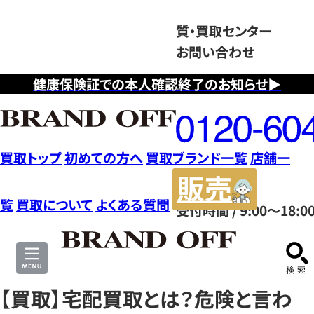
質・買取センター
お問い合わせ
健康保険証での本人確認終了のお知らせ▶
フ
リ
ー
ダ
買取トップ
初めての方へ
買取ブランド一覧
店舗一
イ
販
ヤ
売
覧
買取について
よくある質問
受付時間 / 9:00～18:0
ル
サ
0120604117
イ
ト
【買取】宅配買取とは？危険と言わ