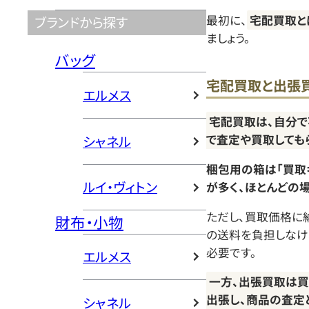
最初に、
宅配買取と
ブランドから探す
ましょう。
バッグ
宅配買取と出張
エルメス
宅配買取は、自分で
で査定や買取しても
シャネル
梱包用の箱は「買取
ルイ・ヴィトン
が多く、ほとんどの
ただし、買取価格に
財布・小物
の送料を負担しなけ
必要です。
エルメス
一方、出張買取は
出張し、商品の査定
シャネル