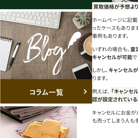
買取価格が予想より
ホームページに記載
ったケースもありま
事例もあります。
いずれの場合も、
査
キャンセルが可能
で
しかし、
キャンセルが
ります。
例えば、
「キャンセ
認が設定されている
キャンセルにお金が
も売ってしまう人も多