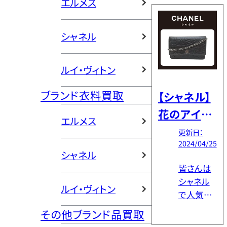
エルメス
イテムで
愛される
す。購入
アイテム
[…]
シャネル
です。伝統
的な職人
技が生み
ルイ・ヴィトン
出す美し
いデザイ
ブランド衣料買取
【シャネル】
ンと高品
花のアイコ
質なシル
エルメス
ン「カメリ
クが特徴
更新日：
で、一枚持
2024/04/25
ア」シリーズ
シャネル
っている
の魅力とコ
皆さんは
だけでコ
レクション
シャネル
ーディネ
ルイ・ヴィトン
で人気が
ートの幅
を解説
高いモチ
が広がり
その他ブランド品買取
ーフとな
ます。 しか