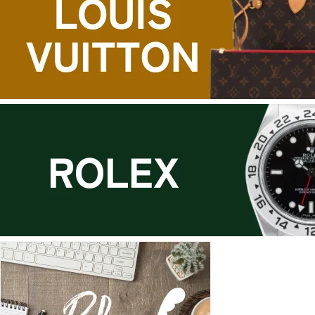
スでは、こ
半減して
れまでさ
しまうかも
まざまな
しれませ
デザイナ
ん […]
ーによっ
て、年代ご
とに異な
る美しい
アイテム
が次々と
生み出さ
れてきま
した。 その
中でもマ
ルジェラ
期と呼ば
れる年代