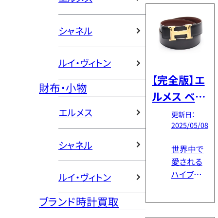
を考えて
エルメス。
いる方
その中で
シャネル
[…]
もベルト
は、比較
ルイ・ヴィトン
的取り入
れやすく、
【完全版】エ
財布・小物
初めてエ
ルメス ベル
ルメス製
ト レディー
エルメス
品を手に
更新日：
するアイテ
2025/05/08
ス徹底解
ムとして
シャネル
説！人気モ
世界中で
選ばれる
デル・バック
愛される
ことも少
ハイブラン
なくありま
ルイ・ヴィトン
ル種類・リ
ド「エルメ
せん。 しか
バーシブル
ス」では、
ブランド時計買取
し「エルメ
の魅力を大
高品質な
スのベル