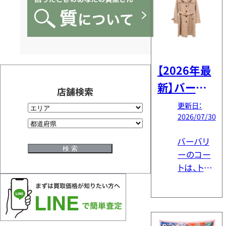
【2026年最
新】バーバ
店舗検索
リーコート
更新日：
2026/07/30
の買取相
場・年代/モ
バーバリ
デル別価格
ーのコー
トは、トレ
ンチコー
トを筆頭
に中古市
場で長く