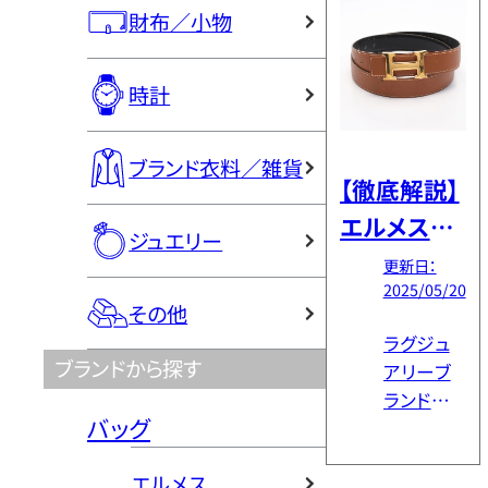
す。 さら
分ける方
財布／小物
に、カレを
法、高く売
高く売る
[…]
ためのポ
時計
イントや、
同じデザ
ブランド衣料／雑貨
インのカ
【徹底解説】
レでも価
エルメスベ
値が変わ
ジュエリー
る理由に
ルトはダサ
更新日：
ついても
2025/05/20
い？サイズ
その他
あわせて
感は？選び
ご紹介し
ラグジュ
ブランドから探す
方から人気
ています。
アリーブ
カレの購
ランドの
モデルまで
バッグ
入を検討
中でも特
徹底解説！
している
別な存在
エルメス
方や、売却
感を放つ