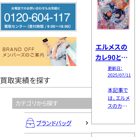
需要が続
フ
いている
リ
アイテム
ー
です。この
ダ
記事では、
イ
ブランドオ
エルメスの
フの買取
ヤ
カレ90と
実績をも
ル
は？人気柄
とに、バー
更新日：
0120604117
2025/07/11
バリーコ
や高く売る
買取実績を探す
ートの買
ためのポイ
本記事で
取相場と
ントを解説
は、エルメ
実際の買
カテゴリから探す
スのカレ
取価格
の人気柄
例、年代や
について
ブランドバッグ
タグから
解説しま
価値を見