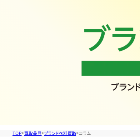
ラ
ン
ド
衣
料
買
取
TOP
買取品目
ブランド衣料買取
コラム