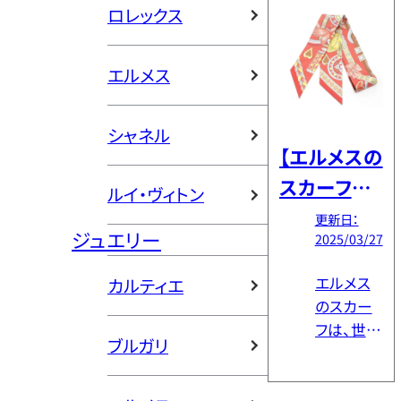
ベルトもリ
ロレックス
トってダサ
公開
リースして
いの？」
います。本
「ど […]
エルメス
記事では、
エルメス
ベルトの
シャネル
魅力から
【エルメスの
選び方、人
スカーフ完
ルイ・ヴィトン
気モデル
全ガイド】名
更新日：
まで徹底
ジュエリー
2025/03/27
作・人気ラ
解説しま
す。 エルメ
ンキング・使
エルメス
カルティエ
スのなか
いやすい柄
のスカー
でも比較
フは、世界
を徹底解説
的安価で
ブルガリ
中のファッ
取り入れ
ション愛
やすいア
好家から