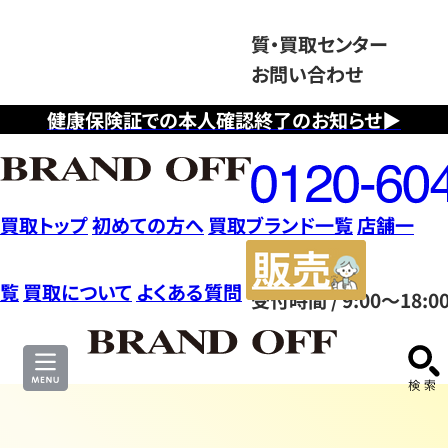
質・買取センター
お問い合わせ
健康保険証での本人確認終了のお知らせ▶
フ
リ
ー
ダ
買取トップ
初めての方へ
買取ブランド一覧
店舗一
イ
販
ヤ
売
覧
買取について
よくある質問
受付時間 / 9:00～18:0
ル
サ
0120604117
イ
ト
ブ