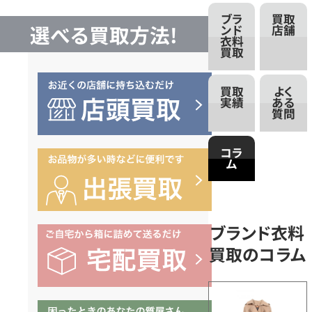
の
ブラ
買取
選べる買取方法!
ンド
店舗
衣料
買取
コ
買取
よく
ラ
実績
ある
質問
ム
コラ
ム
ブランド衣料
買取のコラム