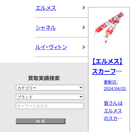
っている
し、エルメ
エルメス
カメリア
スのスカ
シリーズ
ーフに
シャネル
を持って
[…]
いますか？
シャネル
ルイ・ヴィトン
は基本的
にシンプ
【エルメス】
ルなデザ
スカーフの
インが多
買取実績検索
巻き方とス
いものの、
更新日：
そのシン
2024/04/02
カーフリン
プルさを
グの使い方
皆さんは
引き立た
を解説
エルメス
せるのに
のスカー
欠かせな
フを上手
いカメリ