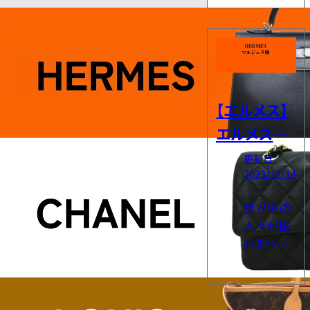
に巻けて
アをアイ
いますか？
コンのよう
お洒落な
に取り入
アイテム
れていま
としてエ
す。 […]
ルメスの
【エルメス】
スカーフ
やスカー
エルメスの
フリングを
マルジェラ
更新日：
使ってい
2023/12/14
期とは？
る人は多
いです。 し
定番・人気
世界中の
かし、巻き
アイテムや
人々が憧
方や使い
れるハイ
見分け方を
方を正しく
ブランドと
ご紹介
知ってい
して有名
ないと、お
なエルメ
洒落さが