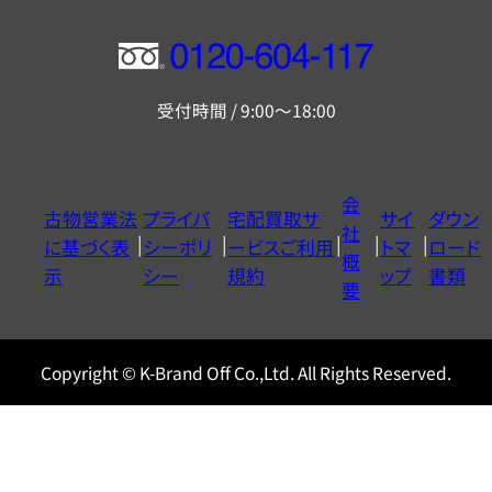
フ
リ
受付時間 / 9:00～18:00
ー
ダ
イ
会
古物営業法
プライバ
宅配買取サ
サイ
ダウン
ヤ
社
に基づく表
シーポリ
ービスご利用
トマ
ロード
ル
概
示
シー
規約
ップ
書類
0120604117
要
Copyright © K-Brand Off Co.,Ltd. All Rights Reserved.