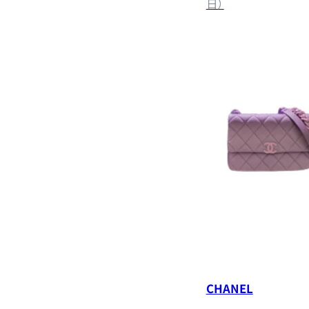
日）
CHANEL