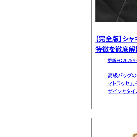
【完全版】シャ
特徴を徹底解
セとの違いは
更新日：2025/0
高級バッグの
マトラッセ」
ザインとタイ
多くの女性を
口に「マトラ
チェーンの仕 