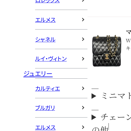
ロレックス
エルメス
シャネル
W
キ
ルイ・ヴィトン
ジュエリー
カルティエ
ミニマ
ブルガリ
チェー
エルメス
の他