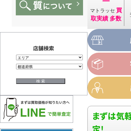
買
マトラッセ
取実績 多数
店舗検索
まずは気軽
定!