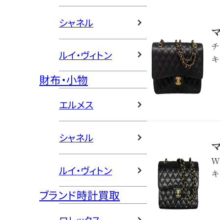
シャネル
チ
ルイ・ヴィトン
キ
財布・小物
エルメス
シャネル
W
ルイ・ヴィトン
キ
ブランド時計買取