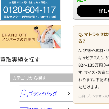
フ
リ
詳し
ー
ダ
イ
Q. マトラッセ
ヤ
る？
ル
A. 状態や素材
0120604117
キャビアスキンの
買取実績を探す
82〜135万円
（
す。サイズ・製造
カテゴリから探す
わります。下記
ただけます。
ブランドバッグ
出典：ブランドオフ買取