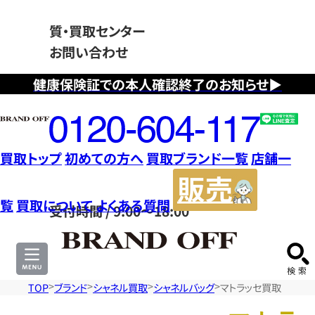
質・買取センター
お問い合わせ
健康保険証での本人確認終了のお知らせ▶
フ
リ
ー
ダ
買取トップ
初めての方へ
買取ブランド一覧
店舗一
イ
販
ヤ
売
覧
買取について
よくある質問
受付時間 / 9:00～18:00
ル
サ
0120604117
イ
ト
TOP
ブランド
シャネル買取
シャネルバッグ
マトラッセ買取