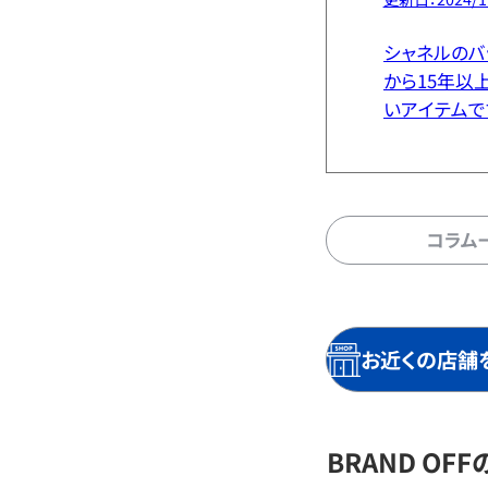
シャネルのバ
から15年以
いアイテムで
由など、パリ
していきます
は？ シャネル 
コラム
お近くの店舗
BRAND O