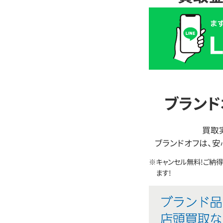
買
取
価
格
は
LINE
簡
ブランド
単
査
買取
定
ブランドオフは、安
※キャンセル無料!ご納
ます!