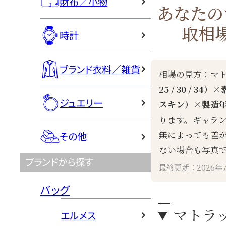
財布／小物
あなたの
取相
時計
ブランド衣料／雑貨
相場の見方：マ
25 / 30 / 
ジュエリー
スキン）×製造
ります。ギャラ
無によっても差
その他
ない場合も写真
ブランドから探す
最終更新：2026年
バッグ
マトラッ
エルメス