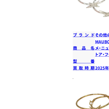
ブランド
その他
MAUB
商品名
メ・ニュ
トア・
型番
買取時期
2025