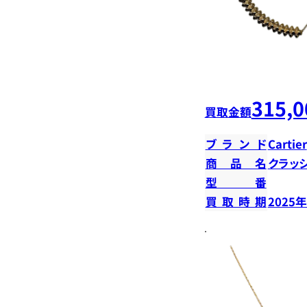
315,0
買取金額
ブランド
Cartier
商品名
クラッ
型番
買取時期
2025