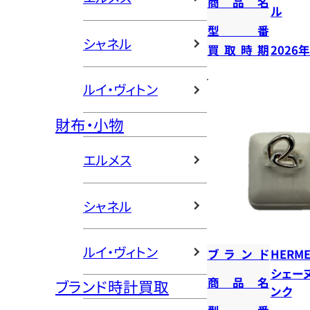
商品名
ル
型番
シャネル
買取時期
2026
ルイ・ヴィトン
財布・小物
エルメス
シャネル
ルイ・ヴィトン
ブランド
HERME
シェー
商品名
ブランド時計買取
ンク