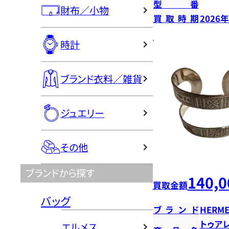
型番
財布／小物
買取時期
2026
時計
ブランド衣料／雑貨
ジュエリー
その他
ブランドから探す
140,0
買取金額
バッグ
ブランド
HERME
トゥア
エルメス