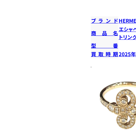
ブランド
HERME
エシャ
商品名
トリン
型番
買取時期
2025