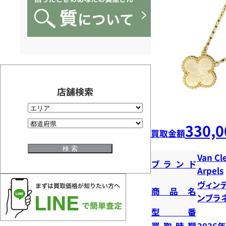
実
績
店舗検索
330,0
買取金額
Van Cl
ブランド
Arpels
ヴィン
商品名
ンブラ
型番
買取時期
2026