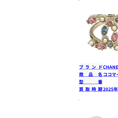
ブランド
CHANE
商品名
ココマ
型番
買取時期
2025