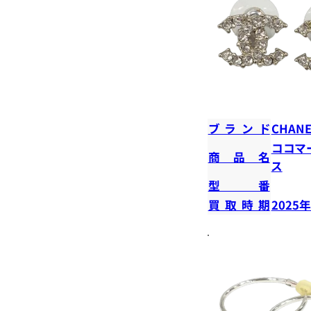
ブランド
CHANE
ココマ
商品名
ス
型番
買取時期
2025