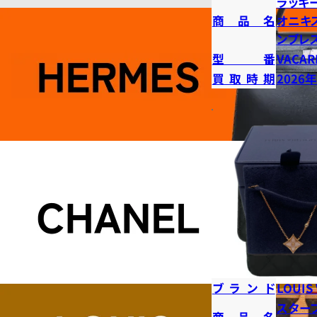
ラッキ
商品名
オニキ
ンブレ
型番
VACAR
買取時期
2026
ブランド
LOUIS
スター
商品名