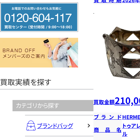
フ
リ
ー
ダ
イ
ヤ
ル
0120604117
買取実績を探す
210,0
買取金額
カテゴリから探す
ブランド
HERME
ブランドバッグ
トゥア
商品名
ル