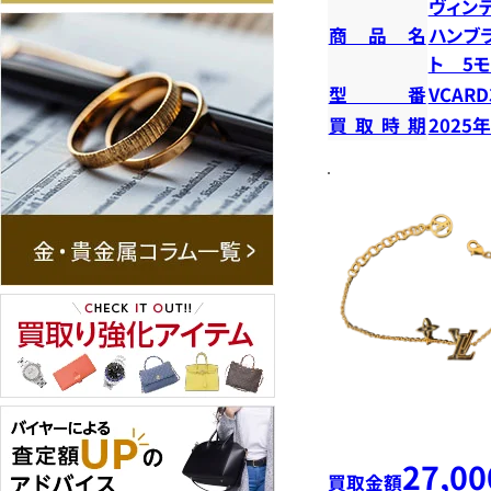
ヴィン
商品名
ハンブ
ト 5
型番
VCARD
買取時期
2025
27,00
買取金額