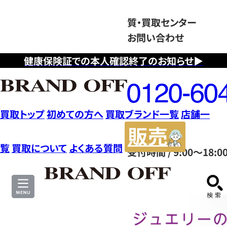
質・買取センター
お問い合わせ
健康保険証での本人確認終了のお知らせ▶
フ
リ
ー
ダ
買取トップ
初めての方へ
買取ブランド一覧
店舗一
イ
販
ヤ
売
覧
買取について
よくある質問
受付時間 / 9:00～18:0
ル
サ
0120604117
イ
ト
貴