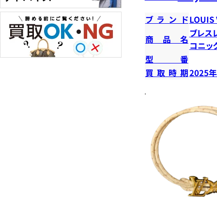
ブランド
LOUIS
ブレスレ
商品名
コニッ
型番
買取時期
2025