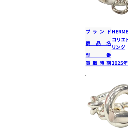
ブランド
HERME
コリエ
商品名
リング
型番
買取時期
2025