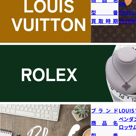
BB
型番
Q9361
買取時期
2026
ブランド
LOUIS
ペンダ
商品名
ロッサ
型番