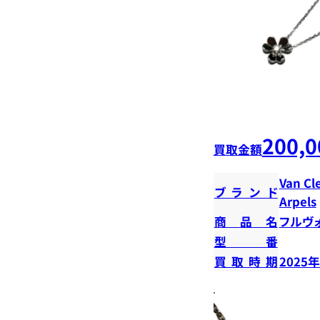
200,0
買取金額
Van Cl
ブランド
Arpels
商品名
フルヴ
型番
買取時期
2025