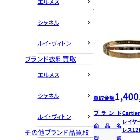
エルメス
シャネル
ルイ・ヴィトン
ブランド衣料買取
エルメス
1,400
シャネル
買取金額
ブランド
Cartier
ルイ・ヴィトン
レイヤ
商品名
レス12
その他ブランド品買取
型番