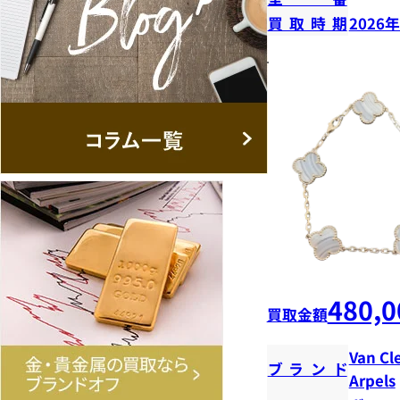
買取時期
2026
480,0
買取金額
Van Cl
ブランド
Arpels