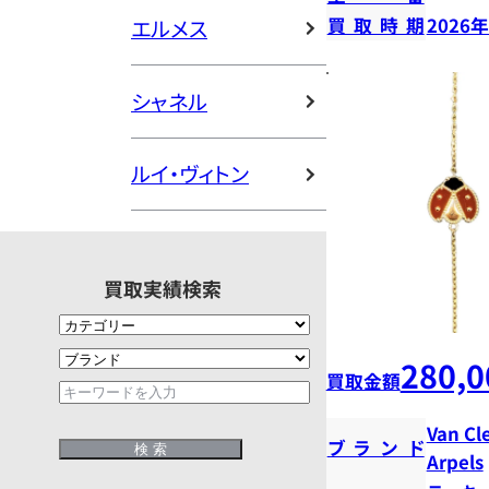
買取時期
2026
エルメス
シャネル
ルイ・ヴィトン
買取実績検索
280,0
買取金額
Van Cl
ブランド
Arpels