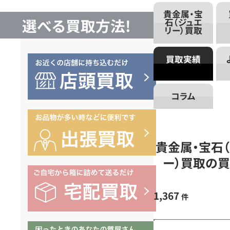
リ
貴金属・宝
選べる買取方法!
石（ジュエ
リー）買取
ー）
買取実績
買
コラム
取
の
貴金属・宝石
ー）買取の
買
1,367
取
件