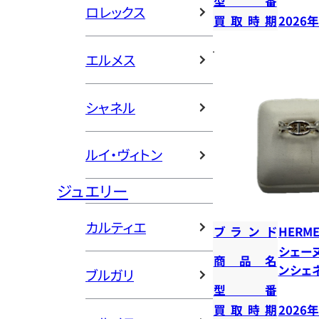
型番
ロレックス
買取時期
2026
エルメス
シャネル
ルイ・ヴィトン
ジュエリー
カルティエ
ブランド
HERME
シェー
商品名
ンシェ
ブルガリ
型番
買取時期
2026