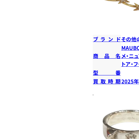
ブランド
その他
MAUB
商品名
メ・ニュ
トア・
型番
買取時期
2025