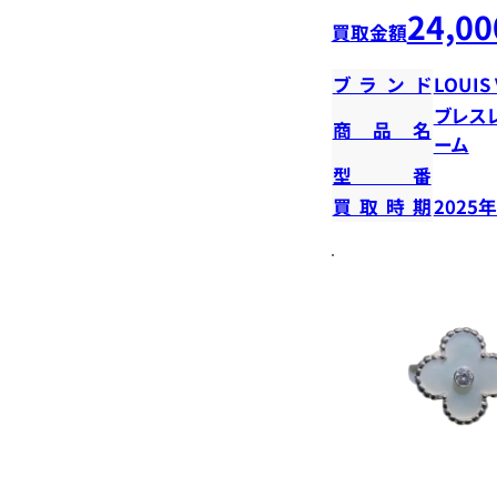
24,00
買取金額
ブランド
LOUIS
ブレスレ
商品名
ーム
型番
買取時期
2025