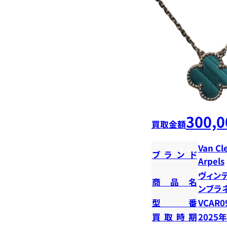
300,0
買取金額
Van Cl
ブランド
Arpels
ヴィン
商品名
ンブラ
型番
VCAR0
買取時期
2025