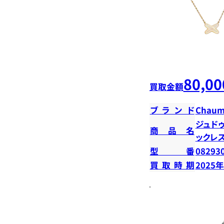
80,00
買取金額
ブランド
Chaum
ジュド
商品名
ックレ
型番
08293
買取時期
2025