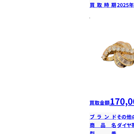
買取時期
2025
170,0
買取金額
ブランド
その他
商品名
ダイヤ
型番