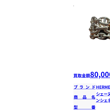
80,00
買取金額
ブランド
HERME
シェー
商品名
ンシェ
型番