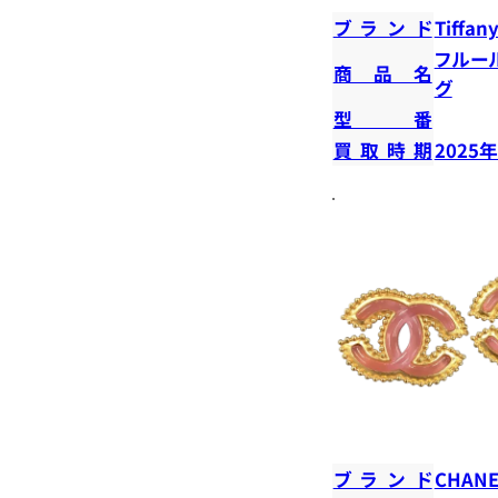
ブランド
Tiffany
フルー
商品名
グ
型番
買取時期
2025
ブランド
CHANE