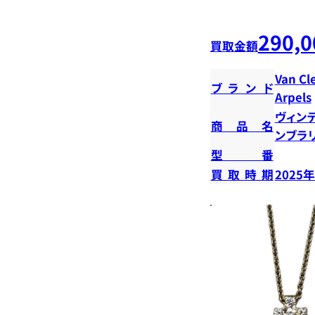
290,0
買取金額
Van Cl
ブランド
Arpels
ヴィン
商品名
ンブラ
型番
買取時期
2025