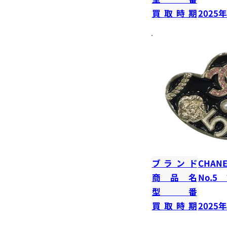
買取時期
2025
ブランド
CHANE
商品名
No.5
型番
買取時期
2025