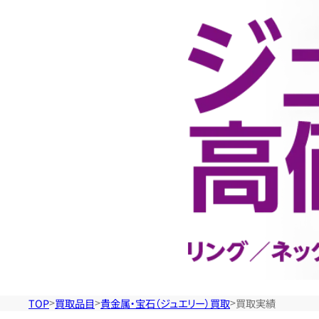
金
属・
宝
石
（ジ
ュ
エ
TOP
買取品目
貴金属・宝石（ジュエリー）買取
買取実績