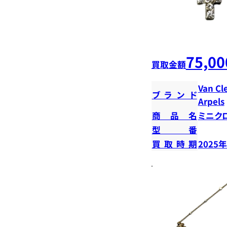
75,00
買取金額
Van Cl
ブランド
Arpels
商品名
ミニク
型番
買取時期
2025