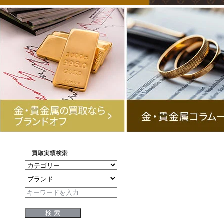
買取実績検索