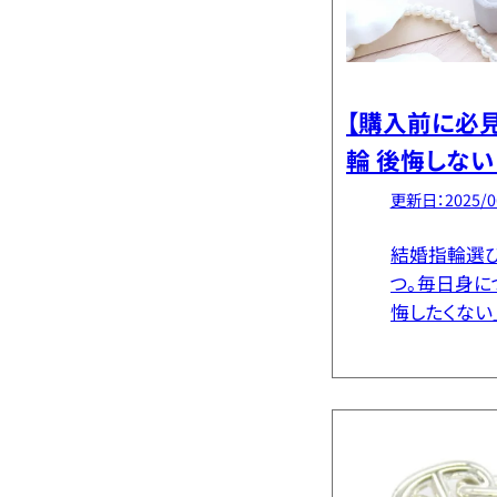
【購入前に必見
輪 後悔しな
人気モデルと
更新日：2025/0
結婚指輪選
つ。毎日身に
悔したくない
ものです。 
れたデザイ
めていますが
ブラ […]