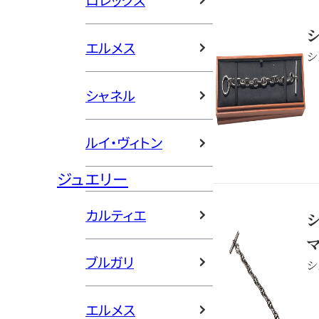
ロレックス
エルメス
シ
シャネル
ルイ・ヴィトン
ジュエリー
カルティエ
ブルガリ
シ
エルメス