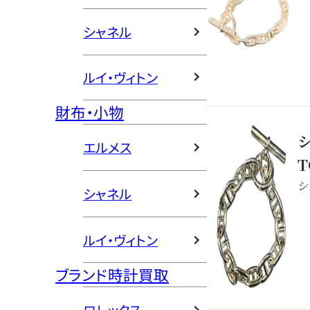
シャネル
ルイ・ヴィトン
財布・小物
エルメス
シ
シャネル
ルイ・ヴィトン
ブランド時計買取