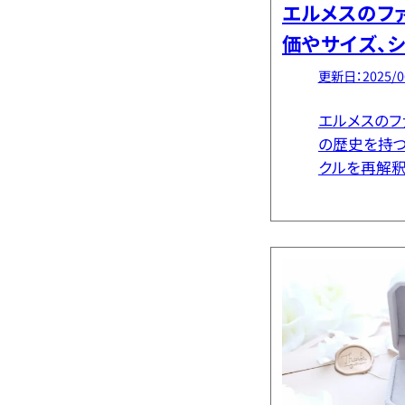
エルメスのフ
価やサイズ、
違いなど徹底
更新日：2025/0
エルメスのフ
の歴史を持つ
クルを再解釈
です。錨の鎖
シェーヌダン
ドールはよ
り […]