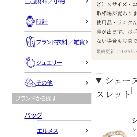
財布／小物
ど）×サイズ・
取相場が変わり
時計
使用品・ランクA/
差が出ます。お
ない場合も写真
ブランド衣料／雑貨
最終更新：2026年
ジュエリー
シェー
その他
スレット
ブランドから探す
バッグ
シ
エルメス