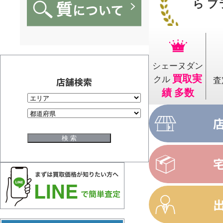
ら ブ
シェーヌダン
買取実
クル
店舗検索
査
績 多数