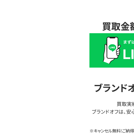
買取金
買
取
価
格
は
LINE
簡
ブランド
単
査
買取実績
定
ブランドオフは、安
※キャンセル無料!ご納