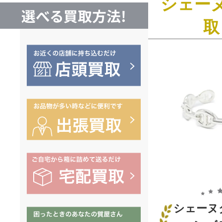
シェー
選べる買取方法!
取
シェーヌ