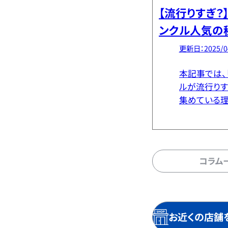
【流行りすぎ？
ンクル人気の
徹底解説
更新日：2025/0
本記事では、
ルが流行りす
集めている理
ぜシェーヌダ
人に愛用され
多いのではな
[…]
コラム
お近くの店舗