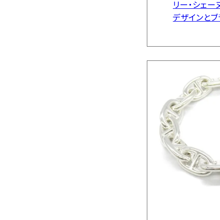
リー・シェー
デザインとブ
から、近年「
が集まってい
に、正規店
に […]