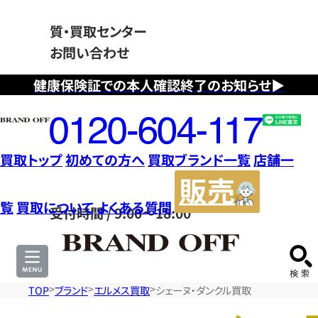
質・買取センター
お問い合わせ
健康保険証での本人確認終了のお知らせ▶
フ
リ
ー
ダ
買取トップ
初めての方へ
買取ブランド一覧
店舗一
イ
販
ヤ
売
覧
買取について
よくある質問
受付時間 / 9:00～18:00
ル
サ
0120604117
イ
ト
TOP
ブランド
エルメス買取
シェーヌ・ダンクル買取