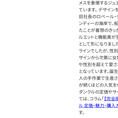
メスを象徴するジュ
ています。 デザイン
目社長のロベール・デ
ンディーの海岸で、
たことが着想のきっ
ルエットと機能美が
として形になりまし
ラインでしたが、性
ザインから次第に女
や性別を超えて愛さ
となっています。誕
人の手作業で生産さ
が続くほどの人気を
ダンクルの定価やサ
ては、コラム「
【完全
ル 定価・魅力・購入
す。