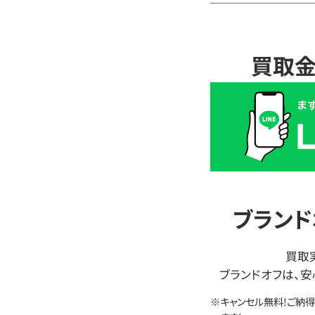
買取金
買
取
価
格
は
LINE
簡
ブランド
単
査
買取
定
ブランドオフは、安
※キャンセル無料!ご納