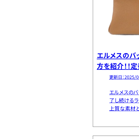
エルメスのバ
方を紹介！！
品まで徹底紹
更新日：2025/0
エルメスのバ
了し続けるラ
上質な素材
上がり、そし
くれる存在感
事では、エルメ