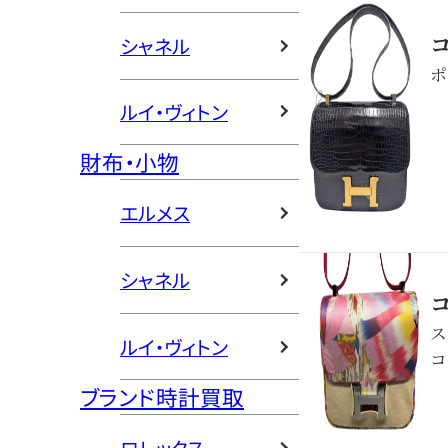
シャネル
ポ
ルイ・ヴィトン
財布・小物
エルメス
シャネル
ス
ルイ・ヴィトン
コ
ブランド時計買取