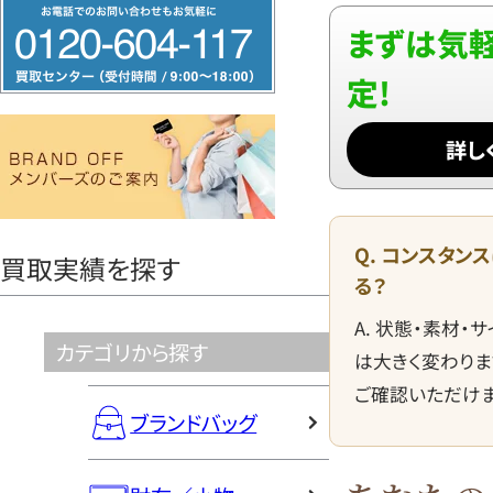
フ
まずは気軽
リ
ー
定!
ダ
イ
詳し
ヤ
ル
0120604117
Q. コンスタン
買取実績を探す
る？
A. 状態・素材・
カテゴリから探す
は大きく変わりま
ご確認いただけま
ブランドバッグ