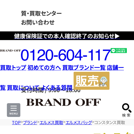
質・買取センター
お問い合わせ
健康保険証での本人確認終了のお知らせ▶
フ
リ
ー
ダ
買取トップ
初めての方へ
買取ブランド一覧
店舗一
イ
販
ヤ
売
覧
買取について
よくある質問
受付時間 / 9:00～18:00
ル
サ
0120604117
イ
ト
TOP
ブランド
エルメス買取
エルメスバッグ
コンスタンス買取