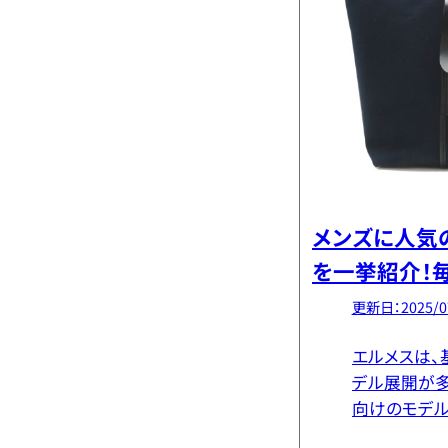
メンズに人気
を一挙紹介！
の男性が選ぶ
更新日：2025/0
エルメスは、
デル展開が多
向けのモデ
ん。 むしろ