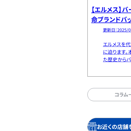
【エルメス】バ
命ブランドバ
で解説
更新日：2025/0
エルメスを代
に迫ります。
た歴史からバ
た。入手が困
している要因
ートや手放す際
コラム
お近くの店舗