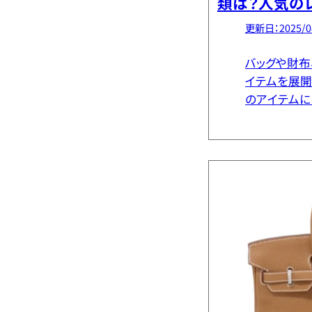
類は？人気の
材まで魅力を
更新日：2025/0
バッグや財布
イテムを展開
のアイテムに
れ、それぞれ
す。本記事で
気の素材から、