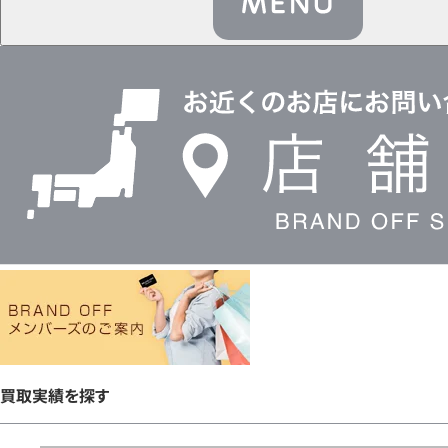
店
舗
検
索
買取実績を探す