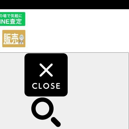
販
売
サ
イ
ト