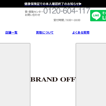
健康保険証での本人確認終了のお知らせ▶
フ
質・買取センター
リ
お問い合わせ
ー
受付時間 / 9:00～18:00
ダ
イ
ヤ
店舗一覧
買取について
よくある質問
ル
0120604117